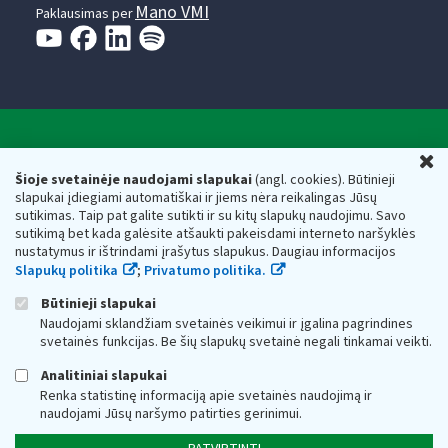
Mano VMI
Paklausimas per
Valstybinė mokesčių inspekcija prie Lietuvos
U
Respublikos finansų ministerijos
Šioje svetainėje naudojami slapukai
(angl. cookies). Būtinieji
slapukai įdiegiami automatiškai ir jiems nėra reikalingas Jūsų
Biudžetinė įstaiga. Juridinio asmens kodas — 188659752,
sutikimas. Taip pat galite sutikti ir su kitų slapukų naudojimu. Savo
adresas: Vasario 16-osios g. 14, 01107 Vilnius, Lietuva, el.paštas:
sutikimą bet kada galėsite atšaukti pakeisdami interneto naršyklės
vmi@vmi.lt
, E. pristatymo dėžutės adresas 188659752
nustatymus ir ištrindami įrašytus slapukus. Daugiau informacijos
Duomenys apie Valstybinę mokesčių inspekciją prie Lietuvos
Slapukų politika
;
Privatumo politika.
Respublikos finansų ministerijos kaupiami ir saugomi Juridinių
asmenų registre
Būtinieji slapukai
Naudojami sklandžiam svetainės veikimui ir įgalina pagrindines
svetainės funkcijas. Be šių slapukų svetainė negali tinkamai veikti.
Analitiniai slapukai
Renka statistinę informaciją apie svetainės naudojimą ir
naudojami Jūsų naršymo patirties gerinimui.