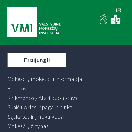
Prisijungti
Mokesčių mokėtojų informacija
Formos
Rinkmenos / Atviri duomenys
Skaičiuoklės ir pagalbininkai
Sąskaitos ir įmokų kodai
Mokesčių žinynas