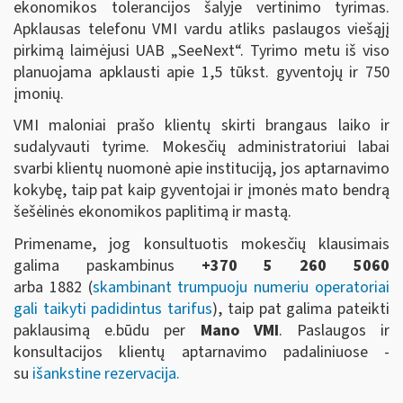
ekonomikos tolerancijos šalyje vertinimo tyrimas.
Apklausas telefonu VMI vardu atliks paslaugos viešąjį
pirkimą laimėjusi UAB „SeeNext“. Tyrimo metu iš viso
planuojama apklausti apie 1,5 tūkst. gyventojų ir 750
įmonių.
VMI maloniai prašo klientų skirti brangaus laiko ir
sudalyvauti tyrime. Mokesčių administratoriui labai
svarbi klientų nuomonė apie instituciją, jos aptarnavimo
kokybę, taip pat kaip gyventojai ir įmonės mato bendrą
šešėlinės ekonomikos paplitimą ir mastą.
Primename, jog konsultuotis mokesčių klausimais
galima paskambinus
+370 5 260 5060
arba 1882 (
skambinant trumpuoju numeriu operatoriai
gali taikyti padidintus tarifus
), taip pat galima pateikti
paklausimą e.būdu per
Mano VMI
. Paslaugos ir
konsultacijos klientų aptarnavimo padaliniuose -
su
išankstine rezervacija.