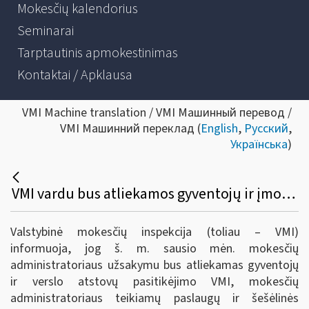
Mokesčių kalendorius
Seminarai
Tarptautinis apmokestinimas
Kontaktai / Apklausa
VMI Machine translation / VMI Машинный перевод /
VMI Машинний переклад (
English
,
Русский
,
Українська
)
VMI vardu bus atliekamos gyventojų ir įmonių apklausos
Valstybinė mokesčių inspekcija (toliau – VMI)
informuoja, jog š. m. sausio mėn. mokesčių
administratoriaus užsakymu bus atliekamas gyventojų
ir verslo atstovų pasitikėjimo VMI, mokesčių
administratoriaus teikiamų paslaugų ir šešėlinės