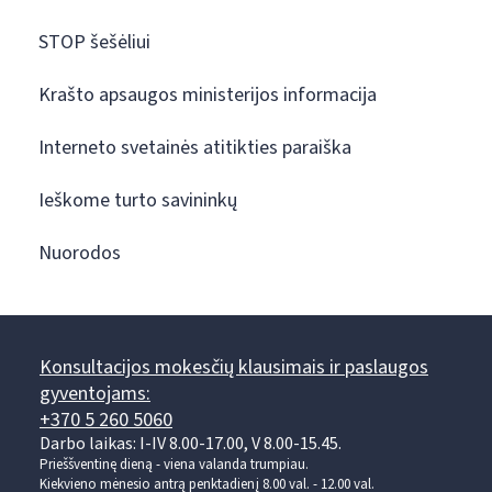
STOP šešėliui
Krašto apsaugos ministerijos informacija
Interneto svetainės atitikties paraiška
Ieškome turto savininkų
Nuorodos
Konsultacijos mokesčių klausimais ir paslaugos
gyventojams:
+370 5 260 5060
Darbo laikas: I-IV 8.00-17.00, V 8.00-15.45.
Prieššventinę dieną - viena valanda trumpiau.
Kiekvieno mėnesio antrą penktadienį 8.00 val. - 12.00 val.