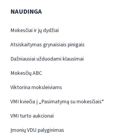
NAUDINGA
Mokesčiai ir jų dydžiai
Atsiskaitymas grynaisiais pinigais
Dažniausiai užduodami klausimai
Mokesčių ABC
Viktorina moksleiviams
VMI kviečia į „Pasimatymą su mokesčiais“
VMI turto aukcionai
Įmonių VDU palyginimas