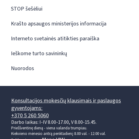
STOP šešėliui
Krašto apsaugos ministerijos informacija
Interneto svetainės atitikties paraiška
Ieškome turto savininkų
Nuorodos
Konsultacijos mokesčių klausimais ir paslaugos
gyventojams:
+370 5 260 5060
Darbo laikas: I-IV 8.00-17.00, V 8.00-15.45.
Prieššventinę dieną - viena valanda trumpiau.
Kiekvieno mėnesio antrą penktadienį 8.00 val. - 12.00 val.