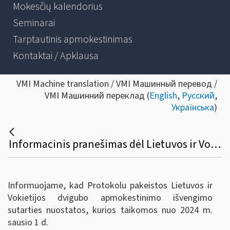
Mokesčių kalendorius
Seminarai
Tarptautinis apmokestinimas
Kontaktai / Apklausa
VMI Machine translation / VMI Машинный перевод /
VMI Машинний переклад (
English
,
Русский
,
Українська
)
Informacinis pranešimas dėl Lietuvos ir Vokietijos dvigubo apmokestinimo išvengimo sutarties pakeitimo
Informuojame, kad Protokolu pakeistos Lietuvos ir
Vokietijos dvigubo apmokestinimo išvengimo
sutarties nuostatos, kurios taikomos nuo 2024 m.
sausio 1 d.