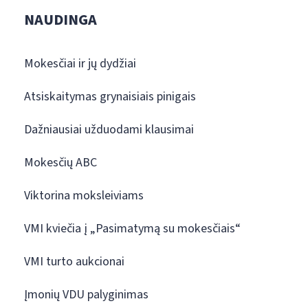
NAUDINGA
Mokesčiai ir jų dydžiai
Atsiskaitymas grynaisiais pinigais
Dažniausiai užduodami klausimai
Mokesčių ABC
Viktorina moksleiviams
VMI kviečia į „Pasimatymą su mokesčiais“
VMI turto aukcionai
Įmonių VDU palyginimas