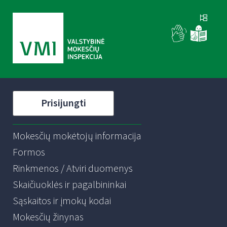
Prisijungti
Mokesčių mokėtojų informacija
Formos
Rinkmenos / Atviri duomenys
Skaičiuoklės ir pagalbininkai
Sąskaitos ir įmokų kodai
Mokesčių žinynas