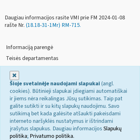
Daugiau informacijos rasite VMI prie FM 2024-01-08
rašte Nr.
(18.18-31-1Mr) RM-715.
Informaciją parengė
Teisės departamentas
Uždaryti
Šioje svetainėje naudojami slapukai
(angl.
cookies). Būtinieji slapukai įdiegiami automatiškai
ir jiems nėra reikalingas Jūsų sutikimas. Taip pat
galite sutikti ir su kitų slapukų naudojimu. Savo
sutikimą bet kada galėsite atšaukti pakeisdami
interneto naršyklės nustatymus ir ištrindami
įrašytus slapukus. Daugiau informacijos
Slapukų
politika
;
Privatumo politika.