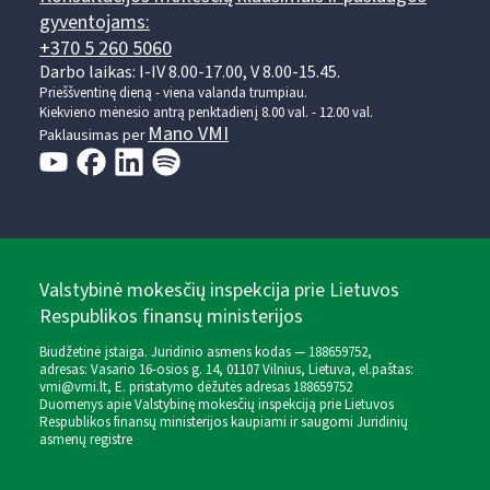
gyventojams:
+370 5 260 5060
Darbo laikas: I-IV 8.00-17.00, V 8.00-15.45.
Prieššventinę dieną - viena valanda trumpiau.
Kiekvieno mėnesio antrą penktadienį 8.00 val. - 12.00 val.
Mano VMI
Paklausimas per
Valstybinė mokesčių inspekcija prie Lietuvos
Respublikos finansų ministerijos
Biudžetinė įstaiga. Juridinio asmens kodas — 188659752,
adresas: Vasario 16-osios g. 14, 01107 Vilnius, Lietuva, el.paštas:
vmi@vmi.lt
, E. pristatymo dėžutės adresas 188659752
Duomenys apie Valstybinę mokesčių inspekciją prie Lietuvos
Respublikos finansų ministerijos kaupiami ir saugomi Juridinių
asmenų registre