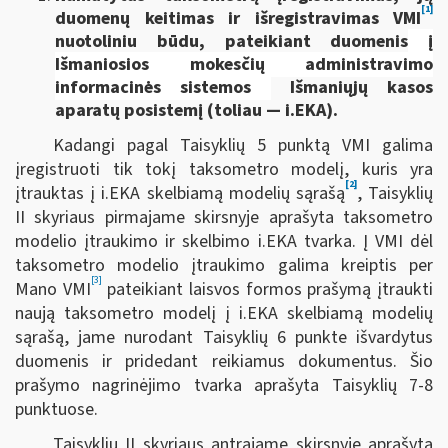
[1]
duomenų keitimas ir išregistravimas VMI
nuotoliniu būdu, pateikiant duomenis
į
Išmaniosios mokesčių administravimo
informacinės sistemos
Išmaniųjų kasos
aparatų posistemį (toliau — i.EKA).
Kadangi pagal Taisyklių 5 punktą VMI galima
įregistruoti tik tokį taksometro modelį, kuris yra
[2]
įtrauktas į i.EKA skelbiamą modelių sąrašą
, Taisyklių
II skyriaus pirmajame skirsnyje aprašyta taksometro
modelio įtraukimo ir skelbimo i.EKA tvarka. Į VMI dėl
taksometro modelio įtraukimo galima kreiptis per
[3]
Mano VMI
pateikiant laisvos formos prašymą įtraukti
naują taksometro modelį į i.EKA skelbiamą modelių
sąrašą, jame nurodant Taisyklių 6 punkte išvardytus
duomenis ir pridedant reikiamus dokumentus. Šio
prašymo nagrinėjimo tvarka aprašyta Taisyklių 7-8
punktuose.
Taisyklių II skyriaus antrajame skirsnyje aprašyta