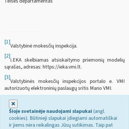
Teisės departamentas
[1]
Valstybinė mokesčių inspekcija.
[2]
i.EKA skelbiamas atsiskaitymo priemonių modelių
sąrašas, adresas: https://ieka.vmi.lt.
[3]
Valstybinės mokesčių inspekcijos portalo e. VMI
autorizuotų elektroninių paslaugų sritis Mano VMI.
Uždaryti
Šioje svetainėje naudojami slapukai
(angl.
cookies). Būtinieji slapukai įdiegiami automatiškai
ir jiems nėra reikalingas Jūsų sutikimas. Taip pat