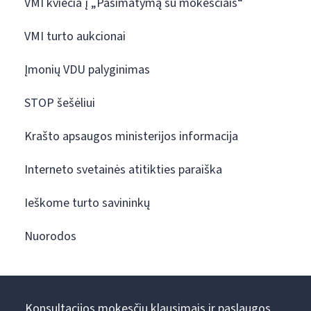
VMI kviečia į „Pasimatymą su mokesčiais“
VMI turto aukcionai
Įmonių VDU palyginimas
STOP šešėliui
Krašto apsaugos ministerijos informacija
Interneto svetainės atitikties paraiška
Ieškome turto savininkų
Nuorodos
Konsultacijos mokesčių klausimais ir paslaugos