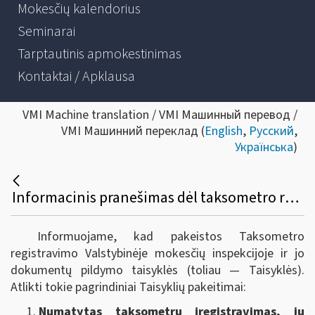
Mokesčių kalendorius
Seminarai
Tarptautinis apmokestinimas
Kontaktai / Apklausa
VMI Machine translation / VMI Машинный перевод /
VMI Машинний переклад (
English
,
Русский
,
Українська
)
Informacinis pranešimas dėl taksometro registravimo VMI ir jo dokumentų pildymo taisyklių pakeitimo
Informuojame, kad pakeistos Taksometro
registravimo Valstybinėje mokesčių inspekcijoje ir jo
dokumentų pildymo taisyklės (toliau — Taisyklės).
Atlikti tokie pagrindiniai Taisyklių pakeitimai:
Numatytas taksometrų įregistravimas, jų