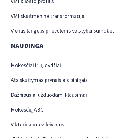
VMI kliento profilis
VMI skaitmeninė transformacija
Vienas langelis prievolėms valstybei sumokėti
NAUDINGA
Mokesčiai ir jų dydžiai
Atsiskaitymas grynaisiais pinigais
Dažniausiai užduodami klausimai
Mokesčių ABC
Viktorina moksleiviams