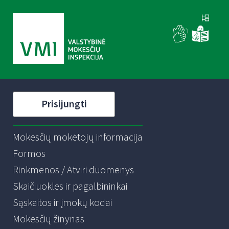
Prisijungti
Mokesčių mokėtojų informacija
Formos
Rinkmenos / Atviri duomenys
Skaičiuoklės ir pagalbininkai
Sąskaitos ir įmokų kodai
Mokesčių žinynas