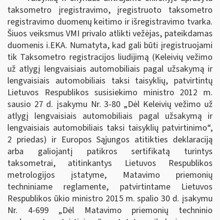
taksometro įregistravimo, įregistruoto taksometro
registravimo duomenų keitimo ir išregistravimo tvarka.
Šiuos veiksmus VMI privalo atlikti vežėjas, pateikdamas
duomenis i.EKA. Numatyta, kad gali būti įregistruojami
tik Taksometro registracijos liudijimą (Keleivių vežimo
už atlygį lengvaisiais automobiliais pagal užsakymą ir
lengvaisiais automobiliais taksi taisyklių, patvirtintų
Lietuvos Respublikos susisiekimo ministro 2012 m.
sausio 27 d. įsakymu Nr. 3-80 „Dėl Keleivių vežimo už
atlygį lengvaisiais automobiliais pagal užsakymą ir
lengvaisiais automobiliais taksi taisyklių patvirtinimo“,
2 priedas) ir Europos Sąjungos atitikties deklaraciją
arba galiojantį patikros sertifikatą turintys
taksometrai, atitinkantys Lietuvos Respublikos
metrologijos įstatyme, Matavimo priemonių
techniniame reglamente, patvirtintame Lietuvos
Respublikos ūkio ministro 2015 m. spalio 30 d. įsakymu
Nr. 4-699 „Dėl Matavimo priemonių techninio