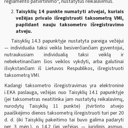
reglamento patvirtinimo“, nustatytus reikalavimus.
Taisyklių 14 punkte numatyti atvejai, kuriais
vežėjas privalo išregistruoti taksometrą VMI,
papildant nauju taksometro išregistravimo
atveju.
Taisyklių 14.3 papunktyje nustatyta pareiga vežėjui
— individualia taksi veikla besiverčiančiam gyventojui,
nutraukusiam individualią taksi veiklą ir
nebeketinančiam šios veiklos vykdyti, arba galutinai
išvykstančiam iš Lietuvos Respublikos, išregistruoti
taksometrą VMI.
Kadangi taksometro išregistravimas yra elektroninė
i.EKA paslauga, vežėjas nuo Taisyklių 14.1 papunktyje
(jei taksometras neatitinka jam nustatytų reikalavimų,
nurodytų Taisyklių 11 punkte)
įtvirtinto atvejo
paaiškėjimo dienos taksometrą išregistruoti turi per 20
d. d. (iki Taisyklių pakeitimo tai buvo galima padaryti
per 3 mėn.), o 14.2 (jei vežėjas — juridinis asmuo,