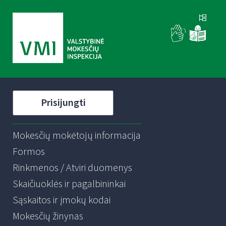
Prisijungti
Mokesčių mokėtojų informacija
Formos
Rinkmenos / Atviri duomenys
Skaičiuoklės ir pagalbininkai
Sąskaitos ir įmokų kodai
Mokesčių žinynas