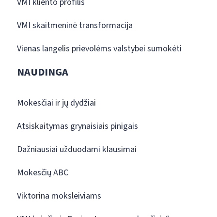
VMI kliento profilis
VMI skaitmeninė transformacija
Vienas langelis prievolėms valstybei sumokėti
NAUDINGA
Mokesčiai ir jų dydžiai
Atsiskaitymas grynaisiais pinigais
Dažniausiai užduodami klausimai
Mokesčių ABC
Viktorina moksleiviams