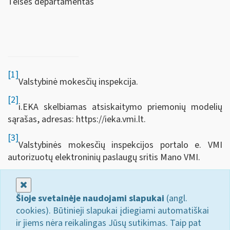
Teisės departamentas
[1]
Valstybinė mokesčių inspekcija.
[2]
i.EKA skelbiamas atsiskaitymo priemonių modelių
sąrašas, adresas: https://ieka.vmi.lt.
[3]
Valstybinės mokesčių inspekcijos portalo e. VMI
autorizuotų elektroninių paslaugų sritis Mano VMI.
Uždaryti
Šioje svetainėje naudojami slapukai
(angl.
cookies). Būtinieji slapukai įdiegiami automatiškai
ir jiems nėra reikalingas Jūsų sutikimas. Taip pat