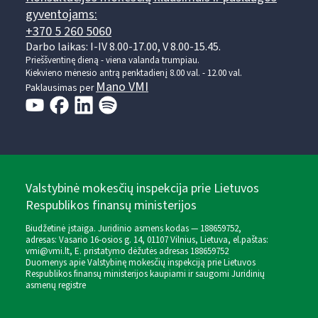
gyventojams:
+370 5 260 5060
Darbo laikas: I-IV 8.00-17.00, V 8.00-15.45.
Prieššventinę dieną - viena valanda trumpiau.
Kiekvieno mėnesio antrą penktadienį 8.00 val. - 12.00 val.
Mano VMI
Paklausimas per
Valstybinė mokesčių inspekcija prie Lietuvos
Respublikos finansų ministerijos
Biudžetinė įstaiga. Juridinio asmens kodas — 188659752,
adresas: Vasario 16-osios g. 14, 01107 Vilnius, Lietuva, el.paštas:
vmi@vmi.lt
, E. pristatymo dėžutės adresas 188659752
Duomenys apie Valstybinę mokesčių inspekciją prie Lietuvos
Respublikos finansų ministerijos kaupiami ir saugomi Juridinių
asmenų registre