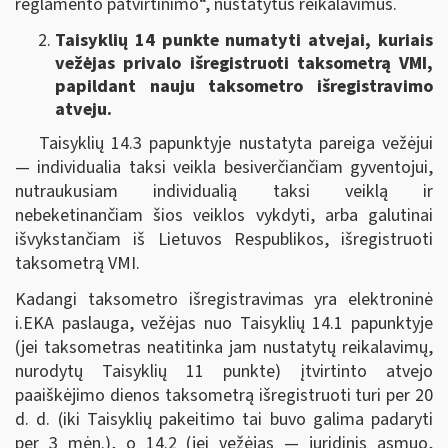
reglamento patvirtinimo“, nustatytus reikalavimus.
Taisyklių 14 punkte numatyti atvejai, kuriais
vežėjas privalo išregistruoti taksometrą VMI,
papildant nauju taksometro išregistravimo
atveju.
Taisyklių 14.3 papunktyje nustatyta pareiga vežėjui
— individualia taksi veikla besiverčiančiam gyventojui,
nutraukusiam individualią taksi veiklą ir
nebeketinančiam šios veiklos vykdyti, arba galutinai
išvykstančiam iš Lietuvos Respublikos, išregistruoti
taksometrą VMI.
Kadangi taksometro išregistravimas yra elektroninė
i.EKA paslauga, vežėjas nuo Taisyklių 14.1 papunktyje
(jei taksometras neatitinka jam nustatytų reikalavimų,
nurodytų Taisyklių 11 punkte)
įtvirtinto atvejo
paaiškėjimo dienos taksometrą išregistruoti turi per 20
d. d. (iki Taisyklių pakeitimo tai buvo galima padaryti
per 3 mėn.), o 14.2 (jei vežėjas — juridinis asmuo,