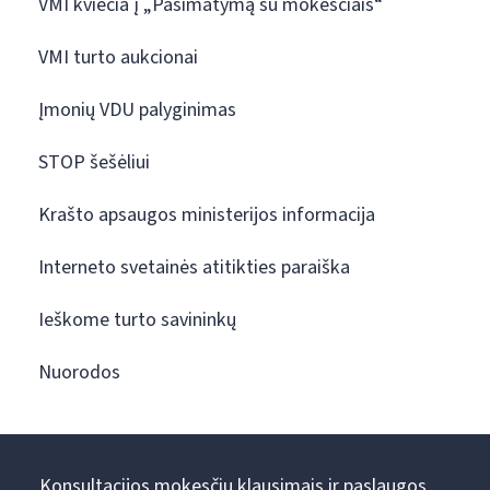
VMI kviečia į „Pasimatymą su mokesčiais“
VMI turto aukcionai
Įmonių VDU palyginimas
STOP šešėliui
Krašto apsaugos ministerijos informacija
Interneto svetainės atitikties paraiška
Ieškome turto savininkų
Nuorodos
Konsultacijos mokesčių klausimais ir paslaugos