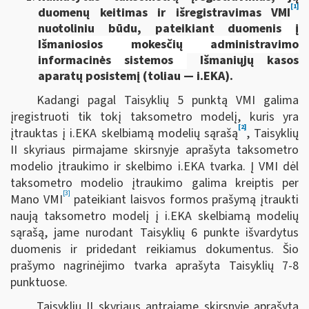
[1]
duomenų keitimas ir išregistravimas VMI
nuotoliniu būdu, pateikiant duomenis
į
Išmaniosios mokesčių administravimo
informacinės sistemos
Išmaniųjų kasos
aparatų posistemį (toliau — i.EKA).
Kadangi pagal Taisyklių 5 punktą VMI galima
įregistruoti tik tokį taksometro modelį, kuris yra
[2]
įtrauktas į i.EKA skelbiamą modelių sąrašą
, Taisyklių
II skyriaus pirmajame skirsnyje aprašyta taksometro
modelio įtraukimo ir skelbimo i.EKA tvarka. Į VMI dėl
taksometro modelio įtraukimo galima kreiptis per
[3]
Mano VMI
pateikiant laisvos formos prašymą įtraukti
naują taksometro modelį į i.EKA skelbiamą modelių
sąrašą, jame nurodant Taisyklių 6 punkte išvardytus
duomenis ir pridedant reikiamus dokumentus. Šio
prašymo nagrinėjimo tvarka aprašyta Taisyklių 7-8
punktuose.
Taisyklių II skyriaus antrajame skirsnyje aprašyta