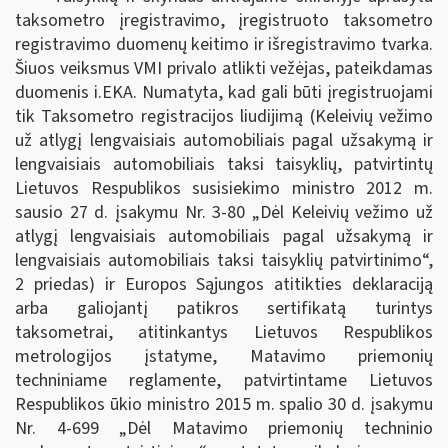
taksometro įregistravimo, įregistruoto taksometro
registravimo duomenų keitimo ir išregistravimo tvarka.
Šiuos veiksmus VMI privalo atlikti vežėjas, pateikdamas
duomenis i.EKA. Numatyta, kad gali būti įregistruojami
tik Taksometro registracijos liudijimą (Keleivių vežimo
už atlygį lengvaisiais automobiliais pagal užsakymą ir
lengvaisiais automobiliais taksi taisyklių, patvirtintų
Lietuvos Respublikos susisiekimo ministro 2012 m.
sausio 27 d. įsakymu Nr. 3-80 „Dėl Keleivių vežimo už
atlygį lengvaisiais automobiliais pagal užsakymą ir
lengvaisiais automobiliais taksi taisyklių patvirtinimo“,
2 priedas) ir Europos Sąjungos atitikties deklaraciją
arba galiojantį patikros sertifikatą turintys
taksometrai, atitinkantys Lietuvos Respublikos
metrologijos įstatyme, Matavimo priemonių
techniniame reglamente, patvirtintame Lietuvos
Respublikos ūkio ministro 2015 m. spalio 30 d. įsakymu
Nr. 4-699 „Dėl Matavimo priemonių techninio