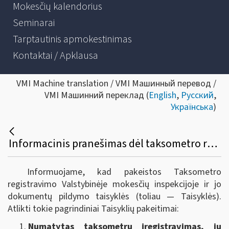
Mokesčių kalendorius
Seminarai
Tarptautinis apmokestinimas
Kontaktai / Apklausa
VMI Machine translation / VMI Машинный перевод /
VMI Машинний переклад (
English
,
Русский
,
Українська
)
Informacinis pranešimas dėl taksometro registravimo VMI ir jo dokumentų pildymo taisyklių pakeitimo
Informuojame, kad pakeistos Taksometro
registravimo Valstybinėje mokesčių inspekcijoje ir jo
dokumentų pildymo taisyklės (toliau — Taisyklės).
Atlikti tokie pagrindiniai Taisyklių pakeitimai:
Numatytas taksometrų įregistravimas, jų