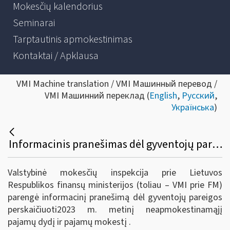
Mokesčių kalendorius
Seminarai
Tarptautinis apmokestinimas
Kontaktai / Apklausa
VMI Machine translation / VMI Машинный перевод /
VMI Машинний переклад (
English
,
Русский
,
Українська
)
Informacinis pranešimas dėl gyventojų pareigos perskaičiuoti 2023 m. metinį neapmokestinamąjį pajamų dydį ir pajamų mokestį
Valstybinė mokesčių inspekcija prie Lietuvos
Respublikos finansų ministerijos (toliau – VMI prie FM)
parengė informacinį pranešimą dėl gyventojų
pareigos
perskaičiuoti2023 m. metinį neapmokestinamąjį
pajamų dydį ir pajamų mokestį .