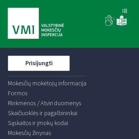
Prisijungti
Mokesčių mokėtojų informacija
Formos
Rinkmenos / Atviri duomenys
Skaičiuoklės ir pagalbininkai
Sąskaitos ir įmokų kodai
Mokesčių žinynas