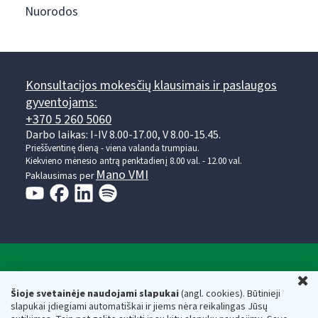
Nuorodos
Konsultacijos mokesčių klausimais ir paslaugos
gyventojams:
+370 5 260 5060
Darbo laikas: I-IV 8.00-17.00, V 8.00-15.45.
Prieššventinę dieną - viena valanda trumpiau.
Kiekvieno mėnesio antrą penktadienį 8.00 val. - 12.00 val.
Mano VMI
Paklausimas per
Valstybinė mokesčių inspekcija prie Lietuvos
U
Respublikos finansų ministerijos
Šioje svetainėje naudojami slapukai
(angl. cookies). Būtinieji
slapukai įdiegiami automatiškai ir jiems nėra reikalingas Jūsų
Biudžetinė įstaiga. Juridinio asmens kodas — 188659752,