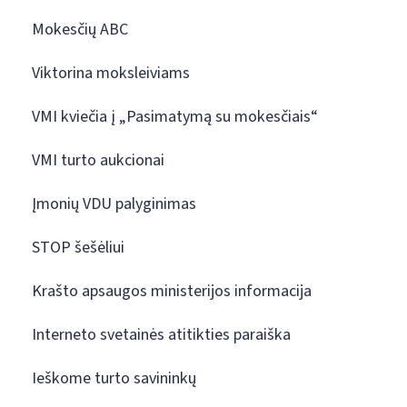
Mokesčių ABC
Viktorina moksleiviams
VMI kviečia į „Pasimatymą su mokesčiais“
VMI turto aukcionai
Įmonių VDU palyginimas
STOP šešėliui
Krašto apsaugos ministerijos informacija
Interneto svetainės atitikties paraiška
Ieškome turto savininkų