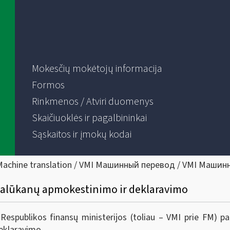
Mokesčių mokėtojų informacija
Formos
Rinkmenos / Atviri duomenys
Skaičiuoklės ir pagalbininkai
Sąskaitos ir įmokų kodai
Machine translation / VMI Машинный перевод / VMI Машин
palūkanų apmokestinimo ir deklaravimo
 Respublikos finansų ministerijos (toliau – VMI prie FM) 
eklaravimo.