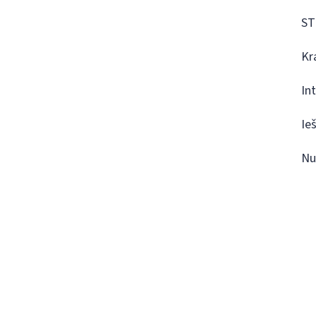
ST
Kr
In
Ie
Nu