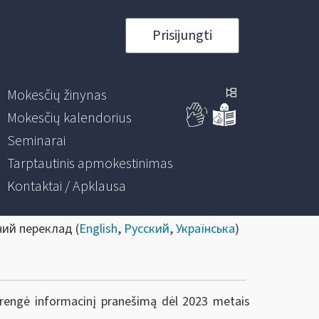
Prisijungti
Mokesčių žinynas
Mokesčių kalendorius
Seminarai
Tarptautinis apmokestinimas
Kontaktai / Apklausa
ний переклад (
English
,
Русский
,
Українська
)
parengė informacinį pranešimą dėl 2023 metais