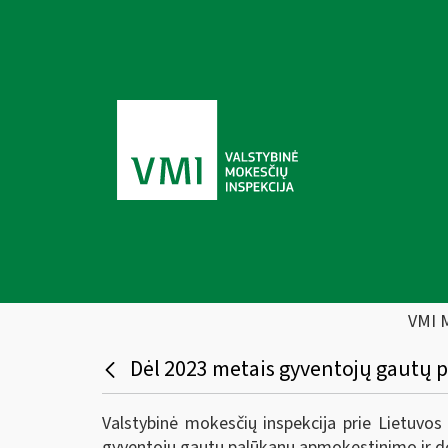
VMI 
Dėl 2023 metais gyventojų gautų 
Valstybinė mokesčių inspekcija prie Lietuvos
gyventojų gautų palūkanų apmokestinimo ir d