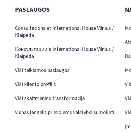
PASLAUGOS
N
Consultations at International House Vilnius /
Mo
Klaipėda
At
Консультации в International House Vilnius /
Klaipėda
Da
VMI teikiamos paslaugos
Mo
VMI kliento profilis
Vi
VMI skaitmeninė transformacija
VM
Vienas langelis prievolėms valstybei sumokėti
VM
Įm