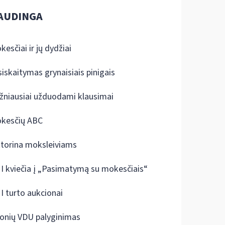
AUDINGA
kesčiai ir jų dydžiai
siskaitymas grynaisiais pinigais
žniausiai užduodami klausimai
kesčių ABC
ktorina moksleiviams
I kviečia į „Pasimatymą su mokesčiais“
I turto aukcionai
onių VDU palyginimas