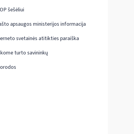
OP šešėliui
ašto apsaugos ministerijos informacija
terneto svetainės atitikties paraiška
škome turto savininkų
orodos