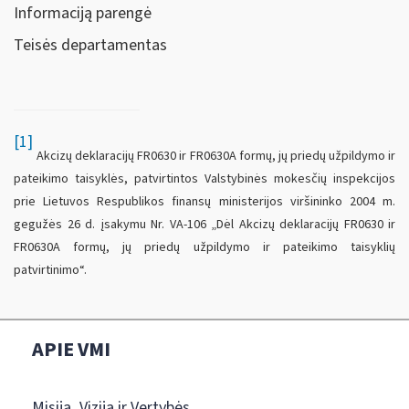
Informaciją parengė
Teisės departamentas
[1]
Akcizų deklaracijų FR0630 ir FR0630A formų, jų priedų užpildymo ir
pateikimo taisyklės, patvirtintos Valstybinės mokesčių inspekcijos
prie Lietuvos Respublikos finansų ministerijos viršininko 2004 m.
gegužės 26 d. įsakymu Nr. VA-106 „Dėl Akcizų deklaracijų FR0630 ir
FR0630A formų, jų priedų užpildymo ir pateikimo taisyklių
patvirtinimo“.
APIE VMI
Misija, Vizija ir Vertybės