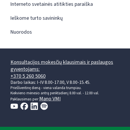
Interneto svetainės atitikties paraiška
Ieškome turto savininkų
Nuorodos
Konsultacijos mokesčių klausimais ir paslaugos
gyventojams:
+370 5 260 5060
Darbo laikas: I-IV 8.00-17.00, V 8.00-15.45.
Prieššventinę dieną - viena valanda trumpiau.
Kiekvieno mėnesio antrą penktadienį 8.00 val. - 12.00 val.
Mano VMI
Paklausimas per