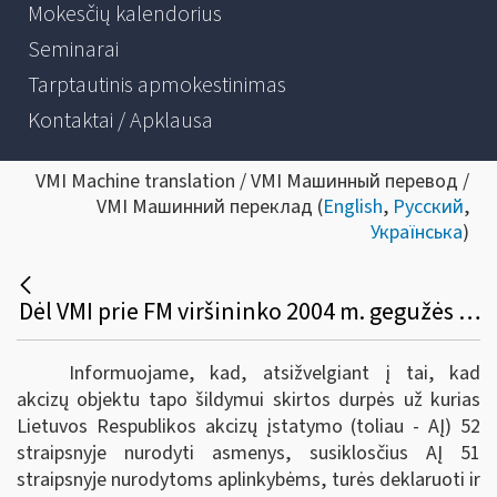
Mokesčių kalendorius
Seminarai
Tarptautinis apmokestinimas
Kontaktai / Apklausa
VMI Machine translation / VMI Машинный перевод /
VMI Машинний переклад (
English
,
Русский
,
Українська
)
Dėl VMI prie FM viršininko 2004 m. gegužės 26 d. įsakymo Nr. VA-106 pakeitimo
Informuojame, kad, atsižvelgiant į tai, kad
akcizų objektu tapo šildymui skirtos durpės už kurias
Lietuvos Respublikos akcizų įstatymo (toliau - AĮ) 52
straipsnyje nurodyti asmenys, susiklosčius AĮ 51
straipsnyje nurodytoms aplinkybėms, turės deklaruoti ir