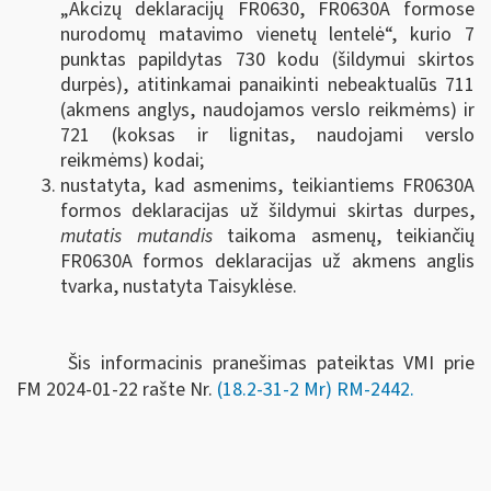
„Akcizų deklaracijų FR0630, FR0630A formose
nurodomų matavimo vienetų lentelė“, kurio 7
punktas papildytas 730 kodu (šildymui skirtos
durpės), atitinkamai panaikinti nebeaktualūs 711
(akmens anglys, naudojamos verslo reikmėms) ir
721 (koksas ir lignitas, naudojami verslo
reikmėms) kodai;
nustatyta, kad asmenims, teikiantiems FR0630A
formos deklaracijas už šildymui skirtas durpes,
mutatis mutandis
taikoma asmenų, teikiančių
FR0630A formos deklaracijas už akmens anglis
tvarka, nustatyta Taisyklėse.
Šis informacinis pranešimas pateiktas VMI prie
FM
2024-01-22 rašte Nr.
(18.2-31-2 Mr) RM-2442
.