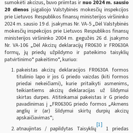
sumokėti akcizus, buvo priimtas ir
nuo 2024 m. sausio
20 dienos
įsigaliojo Valstybinės mokesčių inspekcijos
prie Lietuvos Respublikos finansų ministerijos viršininko
2024 m. sausio 19 d. įsakymas Nr. VA-5 „Dėl Valstybinės
mokesčių inspekcijos prie Lietuvos Respublikos finansų
ministerijos viršininko 2004 m. gegužės 26 d. įsakymo
Nr. VA-106 „Dėl Akcizų deklaracijų FR0630 ir FR0630A
formų, jų priedų užpildymo ir pateikimo taisyklių
patvirtinimo“ pakeitimo“, kuriuo:
pakeistas akcizų deklaracijos FR0630A formos
titulinio lapo ir jos G priedo vaizdas (kiti formos
priedai nekeičiami), kurie pritaikyti asmenims,
teikiantiems akcizų deklaracijas už šildymui
skirtas durpes. Atitinkamai pakeistas ir G priedo
pavadinimas į „FR0630G priedo formos „Akmens
anglių ir (ar) šildymui skirtų durpių akcizų
apskaičiavimas“;
[1]
atnaujintas / papildytas Taisyklių
1 priedas