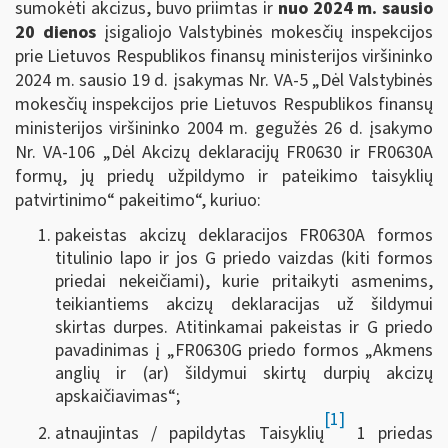
sumokėti akcizus, buvo priimtas ir
nuo 2024 m. sausio
20 dienos
įsigaliojo Valstybinės mokesčių inspekcijos
prie Lietuvos Respublikos finansų ministerijos viršininko
2024 m. sausio 19 d. įsakymas Nr. VA-5 „Dėl Valstybinės
mokesčių inspekcijos prie Lietuvos Respublikos finansų
ministerijos viršininko 2004 m. gegužės 26 d. įsakymo
Nr. VA-106 „Dėl Akcizų deklaracijų FR0630 ir FR0630A
formų, jų priedų užpildymo ir pateikimo taisyklių
patvirtinimo“ pakeitimo“, kuriuo:
pakeistas akcizų deklaracijos FR0630A formos
titulinio lapo ir jos G priedo vaizdas (kiti formos
priedai nekeičiami), kurie pritaikyti asmenims,
teikiantiems akcizų deklaracijas už šildymui
skirtas durpes. Atitinkamai pakeistas ir G priedo
pavadinimas į „FR0630G priedo formos „Akmens
anglių ir (ar) šildymui skirtų durpių akcizų
apskaičiavimas“;
[1]
atnaujintas / papildytas Taisyklių
1 priedas