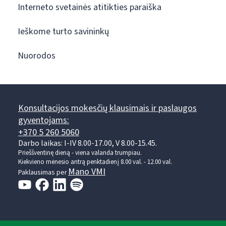
Interneto svetainės atitikties paraiška
Ieškome turto savininkų
Nuorodos
Konsultacijos mokesčių klausimais ir paslaugos
gyventojams:
+370 5 260 5060
Darbo laikas: I-IV 8.00-17.00, V 8.00-15.45.
Prieššventinę dieną - viena valanda trumpiau.
Kiekvieno mėnesio antrą penktadienį 8.00 val. - 12.00 val.
Mano VMI
Paklausimas per