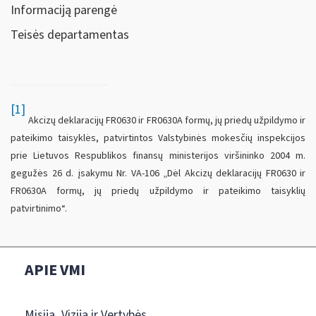
Informaciją parengė
Teisės departamentas
[1]
Akcizų deklaracijų FR0630 ir FR0630A formų, jų priedų užpildymo ir
pateikimo taisyklės, patvirtintos Valstybinės mokesčių inspekcijos
prie Lietuvos Respublikos finansų ministerijos viršininko 2004 m.
gegužės 26 d. įsakymu Nr. VA-106 „Dėl Akcizų deklaracijų FR0630 ir
FR0630A formų, jų priedų užpildymo ir pateikimo taisyklių
patvirtinimo“.
APIE VMI
Misija, Vizija ir Vertybės