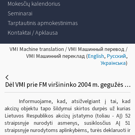
Mokesčių kalendorius
Seminarai
Tarptautinis apmokestinimas
Kontaktai / Apklausa
VMI Machine translation / VMI Машинный перевод /
VMI Машинний переклад (
English
,
Русский
,
Українська
)
Dėl VMI prie FM viršininko 2004 m. gegužės 26 d. įsakymo Nr. VA-106 pakeitimo
Informuojame, kad, atsižvelgiant į tai, kad
akcizų objektu tapo šildymui skirtos durpės už kurias
Lietuvos Respublikos akcizų įstatymo (toliau - AĮ) 52
straipsnyje nurodyti asmenys, susiklosčius AĮ 51
straipsnyje nurodytoms aplinkybėms, turės deklaruoti ir