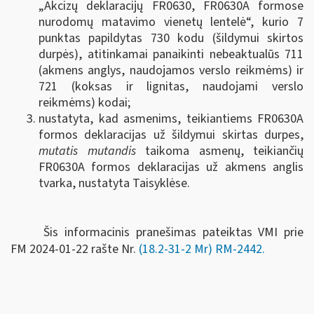
„Akcizų deklaracijų FR0630, FR0630A formose
nurodomų matavimo vienetų lentelė“, kurio 7
punktas papildytas 730 kodu (šildymui skirtos
durpės), atitinkamai panaikinti nebeaktualūs 711
(akmens anglys, naudojamos verslo reikmėms) ir
721 (koksas ir lignitas, naudojami verslo
reikmėms) kodai;
nustatyta, kad asmenims, teikiantiems FR0630A
formos deklaracijas už šildymui skirtas durpes,
mutatis mutandis
taikoma asmenų, teikiančių
FR0630A formos deklaracijas už akmens anglis
tvarka, nustatyta Taisyklėse.
Šis informacinis pranešimas pateiktas VMI prie
FM
2024-01-22 rašte Nr.
(18.2-31-2 Mr) RM-2442
.