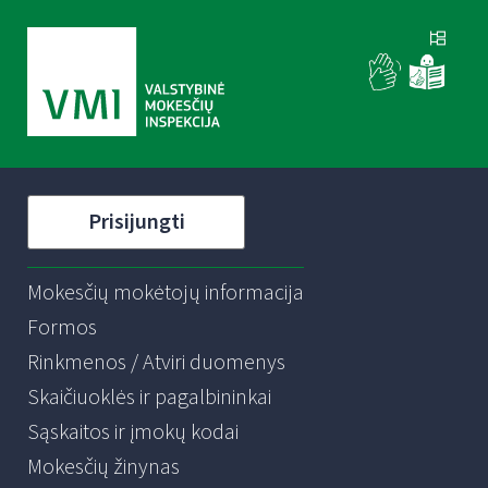
Prisijungti
Mokesčių mokėtojų informacija
Formos
Rinkmenos / Atviri duomenys
Skaičiuoklės ir pagalbininkai
Sąskaitos ir įmokų kodai
Mokesčių žinynas