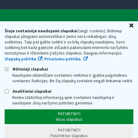
Valstybinė mokesčių inspekcija prie Lietuvos
U
Respublikos finansų ministerijos
Šioje svetainėje naudojami slapukai
(angl. cookies). Būtinieji
slapukai įdiegiami automatiškai ir jiems nėra reikalingas Jūsų
Biudžetinė įstaiga. Juridinio asmens kodas — 188659752,
sutikimas. Taip pat galite sutikti ir su kitų slapukų naudojimu. Savo
adresas: Vasario 16-osios g. 14, 01107 Vilnius, Lietuva, el.paštas:
sutikimą bet kada galėsite atšaukti pakeisdami interneto naršyklės
vmi@vmi.lt
, E. pristatymo dėžutės adresas 188659752
nustatymus ir ištrindami įrašytus slapukus. Daugiau informacijos
Duomenys apie Valstybinę mokesčių inspekciją prie Lietuvos
Slapukų politika
;
Privatumo politika.
Respublikos finansų ministerijos kaupiami ir saugomi Juridinių
asmenų registre
Būtinieji slapukai
Naudojami sklandžiam svetainės veikimui ir įgalina pagrindines
svetainės funkcijas. Be šių slapukų svetainė negali tinkamai veikti.
Analitiniai slapukai
Renka statistinę informaciją apie svetainės naudojimą ir
naudojami Jūsų naršymo patirties gerinimui.
PATVIRTINTI
Visus slapukus
PATVIRTINTI
Pasirinktus slapukus