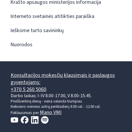
Krašto apsaugos ministerijos informacija
Interneto svetainės atitikties paraiška
Ieškome turto savininkų
Nuorodos
Konsultacijos mokesčių klausimais ir paslaugos
gyventojams:
+370 5 260 5060
Darbo laikas: I-IV 8.00-17.00, V 8.00-15.45.
Prieššventinę dieną - viena valanda trumpiau.
Kiekvieno mėnesio antrą penktadienį 8.00 val. - 12.00 val.
Mano VMI
Paklausimas per