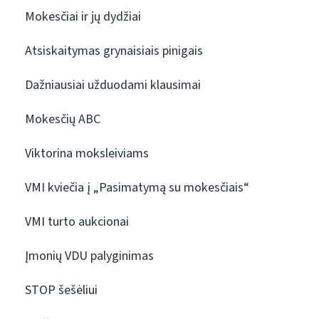
Mokesčiai ir jų dydžiai
Atsiskaitymas grynaisiais pinigais
Dažniausiai užduodami klausimai
Mokesčių ABC
Viktorina moksleiviams
VMI kviečia į „Pasimatymą su mokesčiais“
VMI turto aukcionai
Įmonių VDU palyginimas
STOP šešėliui