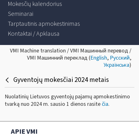
Mokesčių kalendorius
Seminarai
Tarptautinis apmokestinimas
Kontaktai / Apklausa
VMI Machine translation / VMI Машинный перевод /
VMI Машинний переклад (
English
,
Русский
,
Українська
)
Gyventojų mokesčiai 2024 metais
Nuolatinių Lietuvos gyventojų pajamų apmokestinimo
tvarką nuo 2024 m. sausio 1 dienos rasite
čia
.
APIE VMI