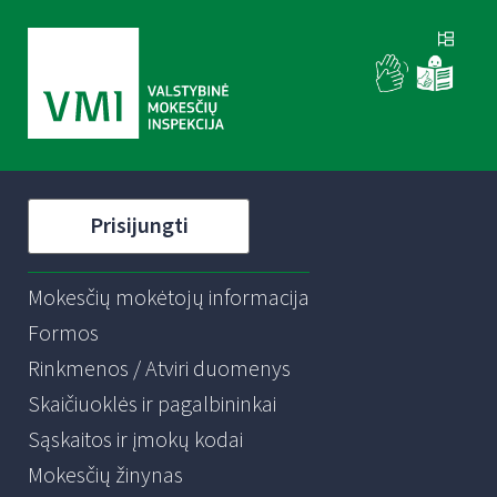
Prisijungti
Mokesčių mokėtojų informacija
Formos
Rinkmenos / Atviri duomenys
Skaičiuoklės ir pagalbininkai
Sąskaitos ir įmokų kodai
Mokesčių žinynas