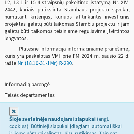
12, 13-1 ir 15-4 straipsnių pakeitimo įstatymą Nr. XIV-
2442, kuriais patikslinta Stambaus projekto sąvoka,
numatant kriterijus, kuriuos atitinkantis investicinis
projektas galėtų būti laikomas Stambiu projektu ir jam
galėtų būti taikomos teisiniame reguliavime įtvirtintos
lengvatos.
Platesnė informacija informaciniame pranešime,
kuris yra paskelbtas VMI prie FM 2024 m. sausio 22 d.
rašte
Nr. (18.10-31-1Mr) R-290
.
Informaciją parengė
Teisės departamentas
Uždaryti
Šioje svetainėje naudojami slapukai
(angl.
cookies). Būtinieji slapukai įdiegiami automatiškai
ir jiems nėra reikalingas Jūsų sutikimas. Taip pat