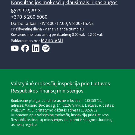
Konsultacijos mokesčių klausimais ir paslaugos
gyventojams:
+370 5 260 5060
Darbo laikas: I-IV 8.00-17.00, V 8.00-15.45.
Prieššventinę dieną - viena valanda trumpiau.
Kiekvieno mėnesio antrą penktadienį 8.00 val. - 12.00 val.
Mano VMI
Paklausimas per
Valstybinė mokesčių inspekcija prie Lietuvos
Respublikos finansų ministerijos
Biudžetinė įstaiga. Juridinio asmens kodas — 188659752,
adresas: Vasario 16-osios g. 14, 01107 Vilnius, Lietuva, el.paštas:
vmi@vmi.lt
, E. pristatymo dėžutės adresas 188659752
Duomenys apie Valstybinę mokesčių inspekciją prie Lietuvos
Respublikos finansų ministerijos kaupiami ir saugomi Juridinių
asmenų registre