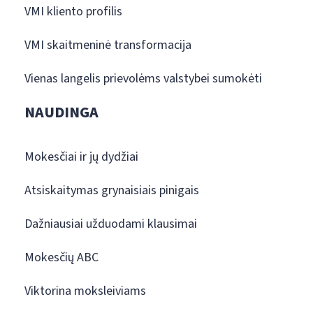
VMI kliento profilis
VMI skaitmeninė transformacija
Vienas langelis prievolėms valstybei sumokėti
NAUDINGA
Mokesčiai ir jų dydžiai
Atsiskaitymas grynaisiais pinigais
Dažniausiai užduodami klausimai
Mokesčių ABC
Viktorina moksleiviams