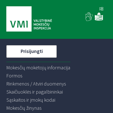
Prisijungti
Mokesčių mokėtojų informacija
Formos
Rinkmenos / Atviri duomenys
Skaičiuoklės ir pagalbininkai
Sąskaitos ir įmokų kodai
Mokesčių žinynas