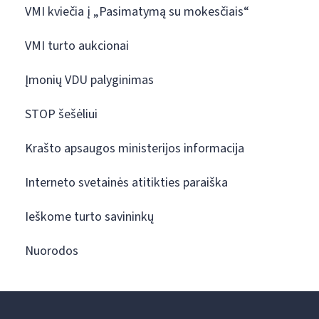
VMI kviečia į „Pasimatymą su mokesčiais“
VMI turto aukcionai
Įmonių VDU palyginimas
STOP šešėliui
Krašto apsaugos ministerijos informacija
Interneto svetainės atitikties paraiška
Ieškome turto savininkų
Nuorodos