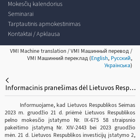
Mokesčių kalendorius
Seminarai
Tarptautinis apmokestinimas
Kontaktai / Apklausa
VMI Machine translation / VMI Машинный перевод /
VMI Машинний переклад (
English
,
Русский
,
Українська
)
Informacinis pranešimas dėl Lietuvos Respublikos pelno mokesčio įstatymo pakeitimo
Informuojame, kad Lietuvos Respublikos Seimas
2023 m. gruodžio 21 d. priėmė Lietuvos Respublikos
pelno mokesčio įstatymo Nr. IX-675 58 straipsnio
pakeitimo įstatymą Nr. XIV-2443 bei 2023 gruodžio
mėn. 21 d. Lietuvos Respublikos investicijų įstatymo 2,