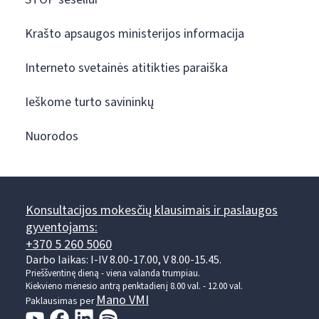
Krašto apsaugos ministerijos informacija
Interneto svetainės atitikties paraiška
Ieškome turto savininkų
Nuorodos
Konsultacijos mokesčių klausimais ir paslaugos
gyventojams:
+370 5 260 5060
Darbo laikas: I-IV 8.00-17.00, V 8.00-15.45.
Prieššventinę dieną - viena valanda trumpiau.
Kiekvieno mėnesio antrą penktadienį 8.00 val. - 12.00 val.
Mano VMI
Paklausimas per