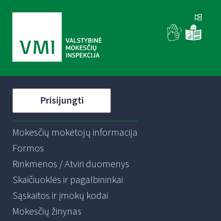
Prisijungti
Mokesčių mokėtojų informacija
Formos
Rinkmenos / Atviri duomenys
Skaičiuoklės ir pagalbininkai
Sąskaitos ir įmokų kodai
Mokesčių žinynas