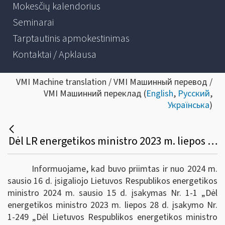
Mokesčių kalendorius
Seminarai
Tarptautinis apmokestinimas
Kontaktai / Apklausa
VMI Machine translation / VMI Машинный перевод /
VMI Машинний переклад (
English
,
Русский
,
Українська
)
Dėl LR energetikos ministro 2023 m. liepos 28 d. įsakymo Nr. 1-249 pakeitimo
Informuojame, kad buvo priimtas ir nuo 2024 m.
sausio 16 d. įsigaliojo Lietuvos Respublikos energetikos
ministro 2024 m. sausio 15 d. įsakymas Nr. 1-1 „Dėl
energetikos ministro 2023 m. liepos 28 d. įsakymo Nr.
1-249 „Dėl Lietuvos Respublikos energetikos ministro