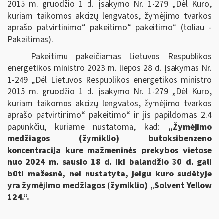
2015 m. gruodžio 1 d. įsakymo Nr. 1-279 „Dėl Kuro,
kuriam taikomos akcizų lengvatos, žymėjimo tvarkos
aprašo patvirtinimo“ pakeitimo“ pakeitimo“ (toliau -
Pakeitimas).
Pakeitimu pakeičiamas Lietuvos Respublikos
energetikos ministro 2023 m. liepos 28 d. įsakymas Nr.
1-249 „Dėl Lietuvos Respublikos energetikos ministro
2015 m. gruodžio 1 d. įsakymo Nr. 1-279 „Dėl Kuro,
kuriam taikomos akcizų lengvatos, žymėjimo tvarkos
aprašo patvirtinimo“ pakeitimo“ ir jis papildomas 2.4
papunkčiu, kuriame nustatoma, kad:
„Žymėjimo
medžiagos (žymiklio) butoksibenzeno
koncentracija kure mažmeninės prekybos vietose
nuo 2024 m. sausio 18 d. iki balandžio 30 d. gali
būti mažesnė, nei nustatyta, jeigu kuro sudėtyje
yra žymėjimo medžiagos (žymiklio) „Solvent Yellow
124.“.