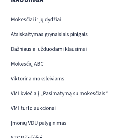
Mokesčiai ir jų dydžiai
Atsiskaitymas grynaisiais pinigais
Dažniausiai užduodami klausimai
Mokesčių ABC
Viktorina moksleiviams
VMI kviečia į „Pasimatymą su mokesčiais“
VMI turto aukcionai
Įmonių VDU palyginimas
STOP šešėliui