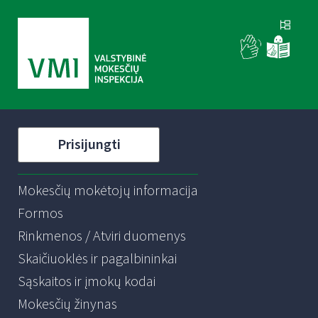
Prisijungti
Mokesčių mokėtojų informacija
Formos
Rinkmenos / Atviri duomenys
Skaičiuoklės ir pagalbininkai
Sąskaitos ir įmokų kodai
Mokesčių žinynas