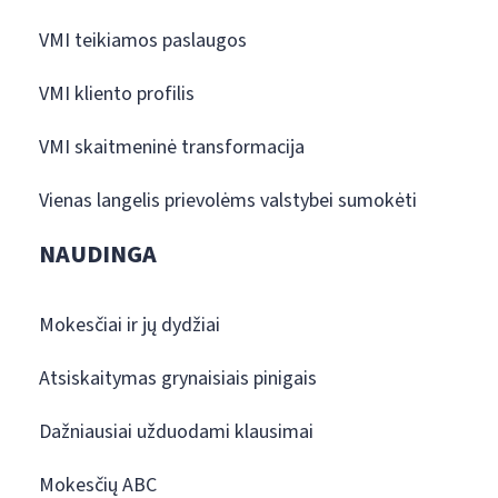
VMI teikiamos paslaugos
VMI kliento profilis
VMI skaitmeninė transformacija
Vienas langelis prievolėms valstybei sumokėti
NAUDINGA
Mokesčiai ir jų dydžiai
Atsiskaitymas grynaisiais pinigais
Dažniausiai užduodami klausimai
Mokesčių ABC