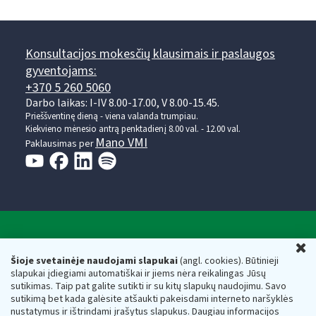
Konsultacijos mokesčių klausimais ir paslaugos
gyventojams:
+370 5 260 5060
Darbo laikas: I-IV 8.00-17.00, V 8.00-15.45.
Prieššventinę dieną - viena valanda trumpiau.
Kiekvieno mėnesio antrą penktadienį 8.00 val. - 12.00 val.
Mano VMI
Paklausimas per
Valstybinė mokesčių inspekcija prie Lietuvos
U
Respublikos finansų ministerijos
Šioje svetainėje naudojami slapukai
(angl. cookies). Būtinieji
slapukai įdiegiami automatiškai ir jiems nėra reikalingas Jūsų
Biudžetinė įstaiga. Juridinio asmens kodas — 188659752,
sutikimas. Taip pat galite sutikti ir su kitų slapukų naudojimu. Savo
adresas: Vasario 16-osios g. 14, 01107 Vilnius, Lietuva, el.paštas:
sutikimą bet kada galėsite atšaukti pakeisdami interneto naršyklės
vmi@vmi.lt
, E. pristatymo dėžutės adresas 188659752
nustatymus ir ištrindami įrašytus slapukus. Daugiau informacijos