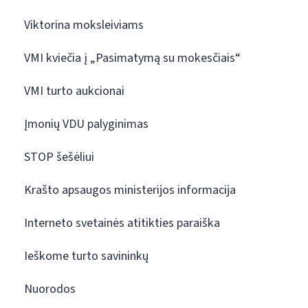
Viktorina moksleiviams
VMI kviečia į „Pasimatymą su mokesčiais“
VMI turto aukcionai
Įmonių VDU palyginimas
STOP šešėliui
Krašto apsaugos ministerijos informacija
Interneto svetainės atitikties paraiška
Ieškome turto savininkų
Nuorodos