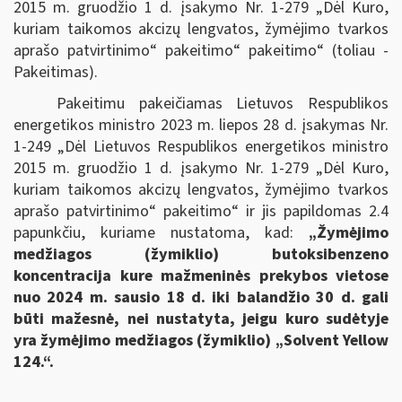
2015 m. gruodžio 1 d. įsakymo Nr. 1-279 „Dėl Kuro,
kuriam taikomos akcizų lengvatos, žymėjimo tvarkos
aprašo patvirtinimo“ pakeitimo“ pakeitimo“ (toliau -
Pakeitimas).
Pakeitimu pakeičiamas Lietuvos Respublikos
energetikos ministro 2023 m. liepos 28 d. įsakymas Nr.
1-249 „Dėl Lietuvos Respublikos energetikos ministro
2015 m. gruodžio 1 d. įsakymo Nr. 1-279 „Dėl Kuro,
kuriam taikomos akcizų lengvatos, žymėjimo tvarkos
aprašo patvirtinimo“ pakeitimo“ ir jis papildomas 2.4
papunkčiu, kuriame nustatoma, kad:
„Žymėjimo
medžiagos (žymiklio) butoksibenzeno
koncentracija kure mažmeninės prekybos vietose
nuo 2024 m. sausio 18 d. iki balandžio 30 d. gali
būti mažesnė, nei nustatyta, jeigu kuro sudėtyje
yra žymėjimo medžiagos (žymiklio) „Solvent Yellow
124.“.