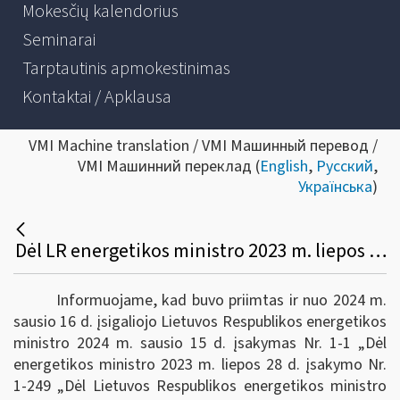
Mokesčių kalendorius
Seminarai
Tarptautinis apmokestinimas
Kontaktai / Apklausa
VMI Machine translation / VMI Машинный перевод /
VMI Машинний переклад (
English
,
Русский
,
Українська
)
Dėl LR energetikos ministro 2023 m. liepos 28 d. įsakymo Nr. 1-249 pakeitimo
Informuojame, kad buvo priimtas ir nuo 2024 m.
sausio 16 d. įsigaliojo Lietuvos Respublikos energetikos
ministro 2024 m. sausio 15 d. įsakymas Nr. 1-1 „Dėl
energetikos ministro 2023 m. liepos 28 d. įsakymo Nr.
1-249 „Dėl Lietuvos Respublikos energetikos ministro