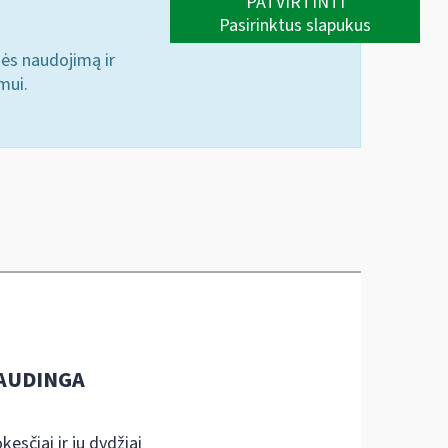
PATVIRTINTI
Pasirinktus slapukus
nės naudojimą ir
mui.
AUDINGA
kesčiai ir jų dydžiai