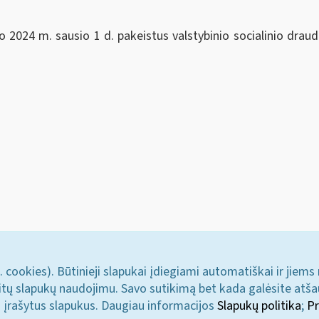
24 m. sausio 1 d. pakeistus valstybinio socialinio draud
. cookies). Būtinieji slapukai įdiegiami automatiškai ir jiems
u kitų slapukų naudojimu. Savo sutikimą bet kada galėsite atš
i įrašytus slapukus. Daugiau informacijos
Slapukų politika
;
Pr