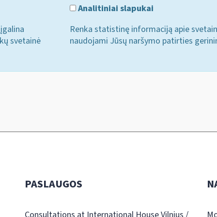
Analitiniai slapukai
įgalina
Renka statistinę informaciją apie svetai
ukų svetainė
naudojami Jūsų naršymo patirties gerini
PASLAUGOS
N
Consultations at International House Vilnius /
Mo