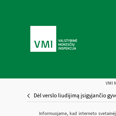
VMI 
Dėl verslo liudijimą įsigyjančio g
Informuojame, kad interneto svetainė