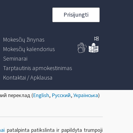
Prisijungti
Mokesčių žinynas
Mokesčių kalendorius
Seminarai
Tarptautinis apmokestinimas
Kontaktai / Apklausa
ний переклад (
English
,
Русский
,
Українська
)
mai
patalpinta patikslinta ir papildyta trumpoji