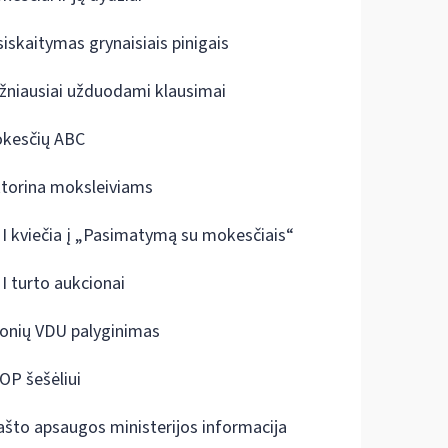
siskaitymas grynaisiais pinigais
žniausiai užduodami klausimai
kesčių ABC
ktorina moksleiviams
I kviečia į „Pasimatymą su mokesčiais“
I turto aukcionai
onių VDU palyginimas
OP šešėliui
ašto apsaugos ministerijos informacija