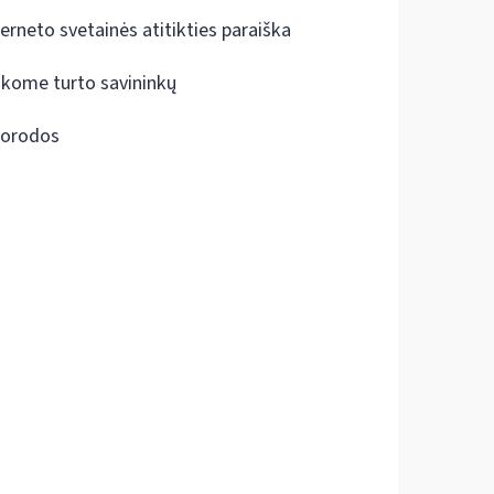
terneto svetainės atitikties paraiška
škome turto savininkų
orodos