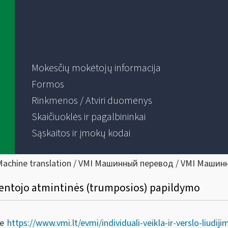
Mokesčių mokėtojų informacija
Formos
Rinkmenos / Atviri duomenys
Skaičiuoklės ir pagalbininkai
Sąskaitos ir įmokų kodai
Machine translation / VMI Машинный перевод / VMI Машин
yventojo atmintinės (trumposios) papildymo
je
https://www.vmi.lt/evmi/individuali-veikla-ir-verslo-liudiji