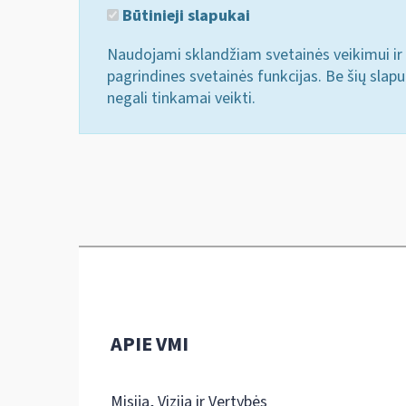
Būtinieji slapukai
Naudojami sklandžiam svetainės veikimui ir 
pagrindines svetainės funkcijas. Be šių slap
negali tinkamai veikti.
APIE VMI
Misija, Vizija ir Vertybės