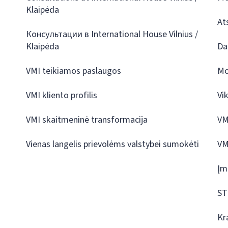
Klaipėda
At
Консультации в International House Vilnius /
Klaipėda
Da
VMI teikiamos paslaugos
Mo
VMI kliento profilis
Vi
VMI skaitmeninė transformacija
VM
Vienas langelis prievolėms valstybei sumokėti
VM
Įm
ST
Kr