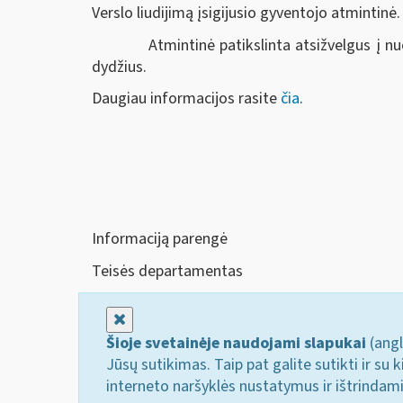
Verslo liudijimą įsigijusio gyventojo atmintinė.
Atmintinė patikslinta atsižvelgus į nuo 20
dydžius.
Daugiau informacijos rasite
čia
.
Informaciją parengė
Teisės departamentas
Uždaryti
Šioje svetainėje naudojami slapukai
(angl
Jūsų sutikimas. Taip pat galite sutikti ir s
interneto naršyklės nustatymus ir ištrindam