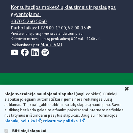
Konsultacijos mokesčių klausimais ir paslaugos
gyventojams:
+370 5 260 5060
Darbo laikas: I-IV 8.00-17.00, V 8.00-15.45.
Prieššventinę dieną - viena valanda trumpiau.
Kiekvieno mėnesio antrą penktadienį 8.00 val. - 12.00 val.
Mano VMI
Paklausimas per
Valstybinė mokesčių inspekcija prie Lietuvos
U
Respublikos finansų ministerijos
Šioje svetainėje naudojami slapukai
(angl. cookies). Būtinieji
slapukai įdiegiami automatiškai ir jiems nėra reikalingas Jūsų
Biudžetinė įstaiga. Juridinio asmens kodas — 188659752,
sutikimas. Taip pat galite sutikti ir su kitų slapukų naudojimu. Savo
adresas: Vasario 16-osios g. 14, 01107 Vilnius, Lietuva, el.paštas:
sutikimą bet kada galėsite atšaukti pakeisdami interneto naršyklės
vmi@vmi.lt
, E. pristatymo dėžutės adresas 188659752
nustatymus ir ištrindami įrašytus slapukus. Daugiau informacijos
Duomenys apie Valstybinę mokesčių inspekciją prie Lietuvos
Slapukų politika
;
Privatumo politika.
Respublikos finansų ministerijos kaupiami ir saugomi Juridinių
asmenų registre
Būtinieji slapukai