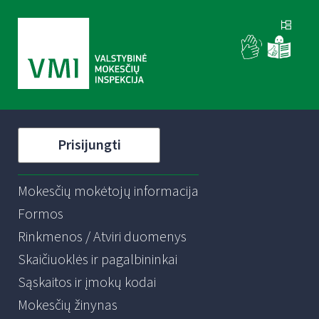
Prisijungti
Mokesčių mokėtojų informacija
Formos
Rinkmenos / Atviri duomenys
Skaičiuoklės ir pagalbininkai
Sąskaitos ir įmokų kodai
Mokesčių žinynas