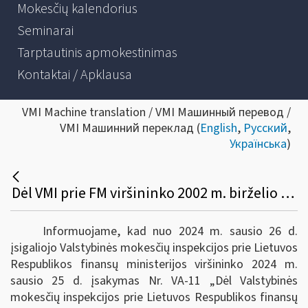
Mokesčių kalendorius
Seminarai
Tarptautinis apmokestinimas
Kontaktai / Apklausa
VMI Machine translation / VMI Машинный перевод /
VMI Машинний переклад (
English
,
Русский
,
Українська
)
Dėl VMI prie FM viršininko 2002 m. birželio 14 d. įsakymo Nr. 156 pakeitimo
Informuojame, kad nuo 2024 m. sausio 26 d.
įsigaliojo Valstybinės mokesčių inspekcijos prie Lietuvos
Respublikos finansų ministerijos viršininko 2024 m.
sausio 25 d. įsakymas Nr. VA-11 „Dėl Valstybinės
mokesčių inspekcijos prie Lietuvos Respublikos finansų