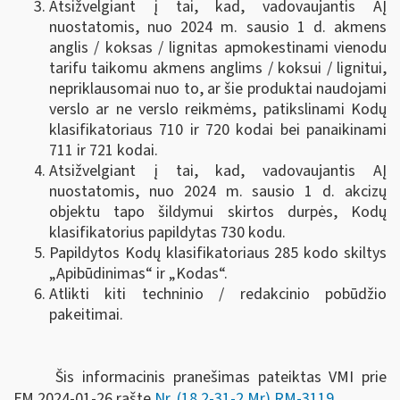
Atsižvelgiant į tai, kad, vadovaujantis AĮ
nuostatomis, nuo 2024 m. sausio 1 d. akmens
anglis / koksas / lignitas apmokestinami vienodu
tarifu taikomu akmens anglims / koksui / lignitui,
nepriklausomai nuo to, ar šie produktai naudojami
verslo ar ne verslo reikmėms, patikslinami Kodų
klasifikatoriaus 710 ir 720 kodai bei panaikinami
711 ir 721 kodai.
Atsižvelgiant į tai, kad, vadovaujantis AĮ
nuostatomis, nuo 2024 m. sausio 1 d. akcizų
objektu tapo šildymui skirtos durpės, Kodų
klasifikatorius papildytas 730 kodu.
Papildytos Kodų klasifikatoriaus 285 kodo skiltys
„Apibūdinimas“ ir „Kodas“.
Atlikti kiti techninio / redakcinio pobūdžio
pakeitimai.
Šis informacinis pranešimas pateiktas VMI prie
FM
2024-01-26 rašte
Nr. (18.2-31-2 Mr) RM-3119
.