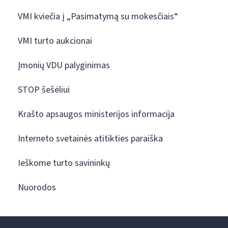
VMI kviečia į „Pasimatymą su mokesčiais“
VMI turto aukcionai
Įmonių VDU palyginimas
STOP šešėliui
Krašto apsaugos ministerijos informacija
Interneto svetainės atitikties paraiška
Ieškome turto savininkų
Nuorodos