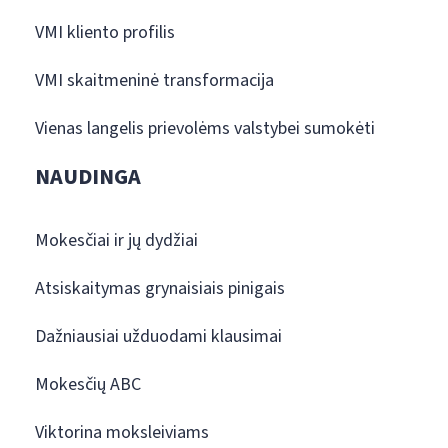
VMI kliento profilis
VMI skaitmeninė transformacija
Vienas langelis prievolėms valstybei sumokėti
NAUDINGA
Mokesčiai ir jų dydžiai
Atsiskaitymas grynaisiais pinigais
Dažniausiai užduodami klausimai
Mokesčių ABC
Viktorina moksleiviams