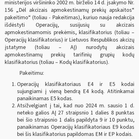
ministerijos viršininko 2002 m. birželio 14 d. įsakymo Nr.
156 „Dėl akcizais apmokestinamų prekių apskaitos“
pakeitimo“ (toliau - Pakeitimas), kuriuo nauja redakcija
išdėstyti Operacijų, susijusių su akcizais
apmokestinamomis prekėmis, klasifikatorius (toliau –
Operacijų klasifikatorius) ir Lietuvos Respublikos akcizų
įstatyme (toliau – AĮ) nurodytų akcizais
apmokestinamų prekių tarifinių grupių kodų
klasifikatorius (toliau – Kodų klasifikatorius).
Pakeitimu:
Operacijų klasifikatoriaus E4 ir E5 kodai
sujungiami į vieną bendrą E4 kodą. Atitinkamai
panaikinamas E5 kodas.
Atsižvelgiant į tai, kad nuo 2024 m. sausio 1 d.
neteko galios AĮ 27 straipsnio 1 dalies 8 punktas
bei šio straipsnio 1 dalis papildyta 9 ir 10 punktu,
panaikinamas Operacijų klasifikatoriaus E9 kodas
bei šis klasifikatorius papildomas EM ir EP kodais.