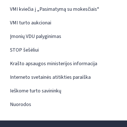
VMI kviečia į „Pasimatymą su mokesčiais“
VMI turto aukcionai
Įmonių VDU palyginimas
STOP šešėliui
Krašto apsaugos ministerijos informacija
Interneto svetainės atitikties paraiška
Ieškome turto savininkų
Nuorodos