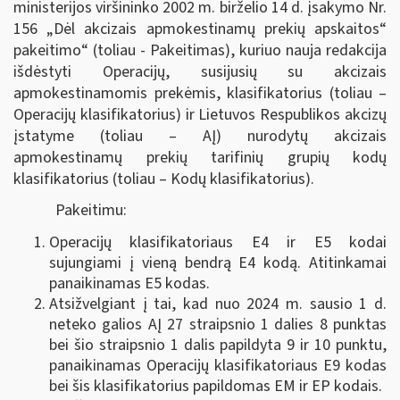
ministerijos viršininko 2002 m. birželio 14 d. įsakymo Nr.
156 „Dėl akcizais apmokestinamų prekių apskaitos“
pakeitimo“ (toliau - Pakeitimas), kuriuo nauja redakcija
išdėstyti Operacijų, susijusių su akcizais
apmokestinamomis prekėmis, klasifikatorius (toliau –
Operacijų klasifikatorius) ir Lietuvos Respublikos akcizų
įstatyme (toliau – AĮ) nurodytų akcizais
apmokestinamų prekių tarifinių grupių kodų
klasifikatorius (toliau – Kodų klasifikatorius).
Pakeitimu:
Operacijų klasifikatoriaus E4 ir E5 kodai
sujungiami į vieną bendrą E4 kodą. Atitinkamai
panaikinamas E5 kodas.
Atsižvelgiant į tai, kad nuo 2024 m. sausio 1 d.
neteko galios AĮ 27 straipsnio 1 dalies 8 punktas
bei šio straipsnio 1 dalis papildyta 9 ir 10 punktu,
panaikinamas Operacijų klasifikatoriaus E9 kodas
bei šis klasifikatorius papildomas EM ir EP kodais.