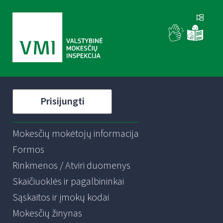
Prisijungti
Mokesčių mokėtojų informacija
Formos
Rinkmenos / Atviri duomenys
Skaičiuoklės ir pagalbininkai
Sąskaitos ir įmokų kodai
Mokesčių žinynas