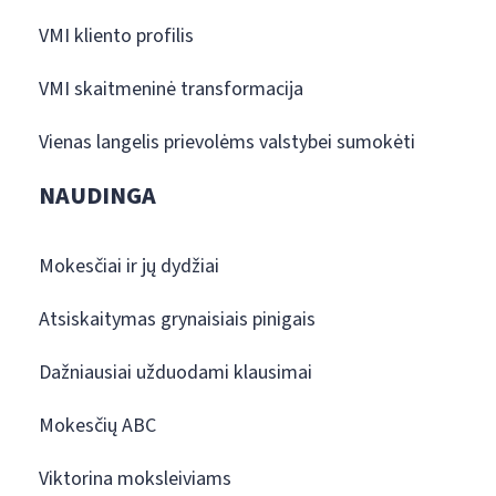
VMI kliento profilis
VMI skaitmeninė transformacija
Vienas langelis prievolėms valstybei sumokėti
NAUDINGA
Mokesčiai ir jų dydžiai
Atsiskaitymas grynaisiais pinigais
Dažniausiai užduodami klausimai
Mokesčių ABC
Viktorina moksleiviams