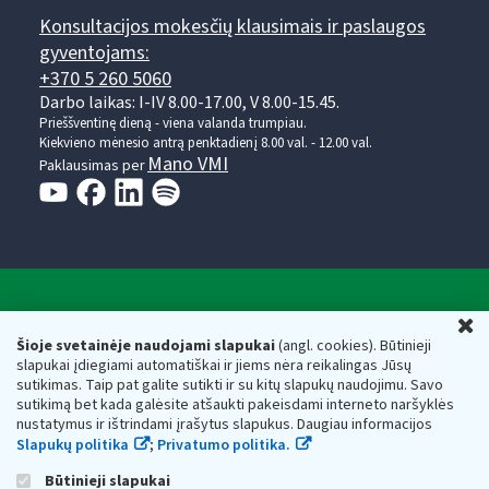
Konsultacijos mokesčių klausimais ir paslaugos
gyventojams:
+370 5 260 5060
Darbo laikas: I-IV 8.00-17.00, V 8.00-15.45.
Prieššventinę dieną - viena valanda trumpiau.
Kiekvieno mėnesio antrą penktadienį 8.00 val. - 12.00 val.
Mano VMI
Paklausimas per
Valstybinė mokesčių inspekcija prie Lietuvos
U
Respublikos finansų ministerijos
Šioje svetainėje naudojami slapukai
(angl. cookies). Būtinieji
slapukai įdiegiami automatiškai ir jiems nėra reikalingas Jūsų
Biudžetinė įstaiga. Juridinio asmens kodas — 188659752,
sutikimas. Taip pat galite sutikti ir su kitų slapukų naudojimu. Savo
adresas: Vasario 16-osios g. 14, 01107 Vilnius, Lietuva, el.paštas:
sutikimą bet kada galėsite atšaukti pakeisdami interneto naršyklės
vmi@vmi.lt
, E. pristatymo dėžutės adresas 188659752
nustatymus ir ištrindami įrašytus slapukus. Daugiau informacijos
Duomenys apie Valstybinę mokesčių inspekciją prie Lietuvos
Slapukų politika
;
Privatumo politika.
Respublikos finansų ministerijos kaupiami ir saugomi Juridinių
asmenų registre
Būtinieji slapukai