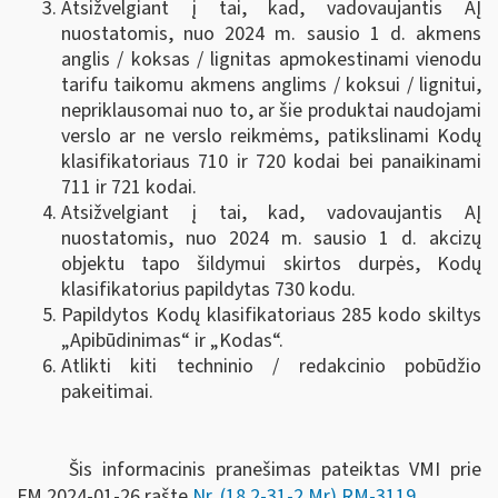
Atsižvelgiant į tai, kad, vadovaujantis AĮ
nuostatomis, nuo 2024 m. sausio 1 d. akmens
anglis / koksas / lignitas apmokestinami vienodu
tarifu taikomu akmens anglims / koksui / lignitui,
nepriklausomai nuo to, ar šie produktai naudojami
verslo ar ne verslo reikmėms, patikslinami Kodų
klasifikatoriaus 710 ir 720 kodai bei panaikinami
711 ir 721 kodai.
Atsižvelgiant į tai, kad, vadovaujantis AĮ
nuostatomis, nuo 2024 m. sausio 1 d. akcizų
objektu tapo šildymui skirtos durpės, Kodų
klasifikatorius papildytas 730 kodu.
Papildytos Kodų klasifikatoriaus 285 kodo skiltys
„Apibūdinimas“ ir „Kodas“.
Atlikti kiti techninio / redakcinio pobūdžio
pakeitimai.
Šis informacinis pranešimas pateiktas VMI prie
FM
2024-01-26 rašte
Nr. (18.2-31-2 Mr) RM-3119
.