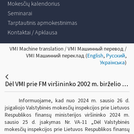
Mokesčių kalendorius
Seminarai
Tarptautinis apmokestinimas
Kontaktai / Apklausa
VMI Machine translation / VMI Машинный перевод /
VMI Машинний переклад (
English
,
Русский
,
Українська
)
Dėl VMI prie FM viršininko 2002 m. birželio 14 d. įsakymo Nr. 156 pakeitimo
Informuojame, kad nuo 2024 m. sausio 26 d.
įsigaliojo Valstybinės mokesčių inspekcijos prie Lietuvos
Respublikos finansų ministerijos viršininko 2024 m.
sausio 25 d. įsakymas Nr. VA-11 „Dėl Valstybinės
mokesčių inspekcijos prie Lietuvos Respublikos finansų