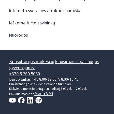
Interneto svetainės atitikties paraiška
Ieškome turto savininkų
Nuorodos
Konsultacijos mokesčių klausimais ir paslaugos
gyventojams:
+370 5 260 5060
Darbo laikas: I-IV 8.00-17.00, V 8.00-15.45.
Prieššventinę dieną - viena valanda trumpiau.
Kiekvieno mėnesio antrą penktadienį 8.00 val. - 12.00 val.
Mano VMI
Paklausimas per