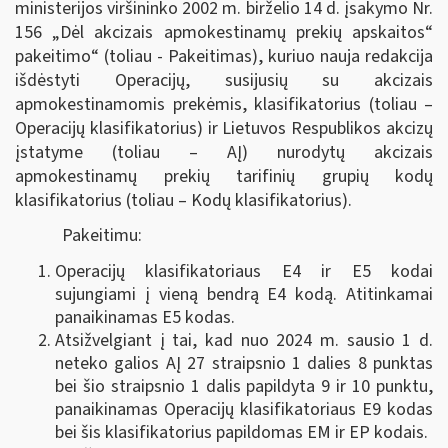
ministerijos viršininko 2002 m. birželio 14 d. įsakymo Nr.
156 „Dėl akcizais apmokestinamų prekių apskaitos“
pakeitimo“ (toliau - Pakeitimas), kuriuo nauja redakcija
išdėstyti Operacijų, susijusių su akcizais
apmokestinamomis prekėmis, klasifikatorius (toliau –
Operacijų klasifikatorius) ir Lietuvos Respublikos akcizų
įstatyme (toliau – AĮ) nurodytų akcizais
apmokestinamų prekių tarifinių grupių kodų
klasifikatorius (toliau – Kodų klasifikatorius).
Pakeitimu:
Operacijų klasifikatoriaus E4 ir E5 kodai
sujungiami į vieną bendrą E4 kodą. Atitinkamai
panaikinamas E5 kodas.
Atsižvelgiant į tai, kad nuo 2024 m. sausio 1 d.
neteko galios AĮ 27 straipsnio 1 dalies 8 punktas
bei šio straipsnio 1 dalis papildyta 9 ir 10 punktu,
panaikinamas Operacijų klasifikatoriaus E9 kodas
bei šis klasifikatorius papildomas EM ir EP kodais.