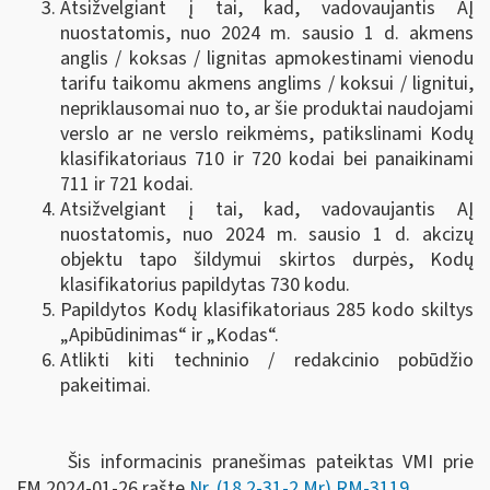
Atsižvelgiant į tai, kad, vadovaujantis AĮ
nuostatomis, nuo 2024 m. sausio 1 d. akmens
anglis / koksas / lignitas apmokestinami vienodu
tarifu taikomu akmens anglims / koksui / lignitui,
nepriklausomai nuo to, ar šie produktai naudojami
verslo ar ne verslo reikmėms, patikslinami Kodų
klasifikatoriaus 710 ir 720 kodai bei panaikinami
711 ir 721 kodai.
Atsižvelgiant į tai, kad, vadovaujantis AĮ
nuostatomis, nuo 2024 m. sausio 1 d. akcizų
objektu tapo šildymui skirtos durpės, Kodų
klasifikatorius papildytas 730 kodu.
Papildytos Kodų klasifikatoriaus 285 kodo skiltys
„Apibūdinimas“ ir „Kodas“.
Atlikti kiti techninio / redakcinio pobūdžio
pakeitimai.
Šis informacinis pranešimas pateiktas VMI prie
FM
2024-01-26 rašte
Nr. (18.2-31-2 Mr) RM-3119
.