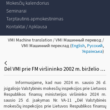
Mokesčių kalendorius
Seminarai
Tarptautinis apmokestinimas
Kontaktai / Apklausa
VMI Machine translation / VMI Машинный перевод /
VMI Машинний переклад (
English
,
Русский
,
Українська
)
Dėl VMI prie FM viršininko 2002 m. birželio 14 d. įsakymo Nr. 156 pakeitimo
Informuojame, kad nuo 2024 m. sausio 26 d.
įsigaliojo Valstybinės mokesčių inspekcijos prie Lietuvos
Respublikos finansų ministerijos viršininko 2024 m.
sausio 25 d. įsakymas Nr. VA-11 „Dėl Valstybinės
mokesčių inspekcijos prie Lietuvos Respublikos finansų