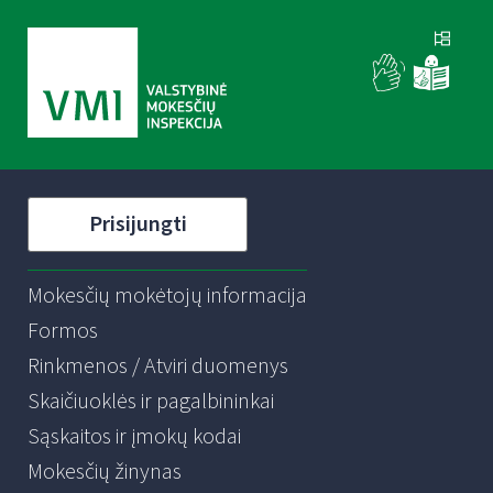
Prisijungti
Mokesčių mokėtojų informacija
Formos
Rinkmenos / Atviri duomenys
Skaičiuoklės ir pagalbininkai
Sąskaitos ir įmokų kodai
Mokesčių žinynas