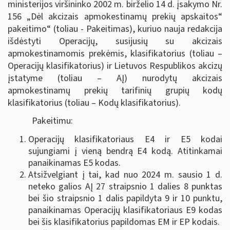
ministerijos viršininko 2002 m. birželio 14 d. įsakymo Nr.
156 „Dėl akcizais apmokestinamų prekių apskaitos“
pakeitimo“ (toliau - Pakeitimas), kuriuo nauja redakcija
išdėstyti Operacijų, susijusių su akcizais
apmokestinamomis prekėmis, klasifikatorius (toliau –
Operacijų klasifikatorius) ir Lietuvos Respublikos akcizų
įstatyme (toliau – AĮ) nurodytų akcizais
apmokestinamų prekių tarifinių grupių kodų
klasifikatorius (toliau – Kodų klasifikatorius).
Pakeitimu:
Operacijų klasifikatoriaus E4 ir E5 kodai
sujungiami į vieną bendrą E4 kodą. Atitinkamai
panaikinamas E5 kodas.
Atsižvelgiant į tai, kad nuo 2024 m. sausio 1 d.
neteko galios AĮ 27 straipsnio 1 dalies 8 punktas
bei šio straipsnio 1 dalis papildyta 9 ir 10 punktu,
panaikinamas Operacijų klasifikatoriaus E9 kodas
bei šis klasifikatorius papildomas EM ir EP kodais.