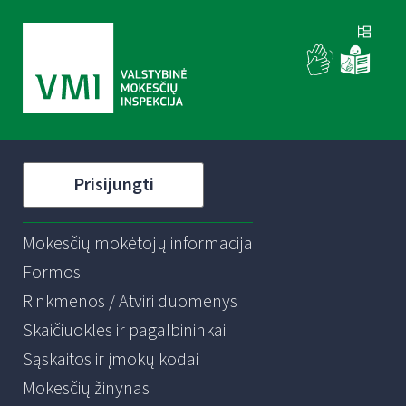
Prisijungti
Mokesčių mokėtojų informacija
Formos
Rinkmenos / Atviri duomenys
Skaičiuoklės ir pagalbininkai
Sąskaitos ir įmokų kodai
Mokesčių žinynas