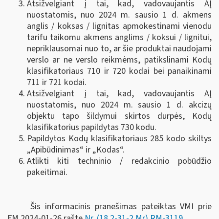
Atsižvelgiant į tai, kad, vadovaujantis AĮ
nuostatomis, nuo 2024 m. sausio 1 d. akmens
anglis / koksas / lignitas apmokestinami vienodu
tarifu taikomu akmens anglims / koksui / lignitui,
nepriklausomai nuo to, ar šie produktai naudojami
verslo ar ne verslo reikmėms, patikslinami Kodų
klasifikatoriaus 710 ir 720 kodai bei panaikinami
711 ir 721 kodai.
Atsižvelgiant į tai, kad, vadovaujantis AĮ
nuostatomis, nuo 2024 m. sausio 1 d. akcizų
objektu tapo šildymui skirtos durpės, Kodų
klasifikatorius papildytas 730 kodu.
Papildytos Kodų klasifikatoriaus 285 kodo skiltys
„Apibūdinimas“ ir „Kodas“.
Atlikti kiti techninio / redakcinio pobūdžio
pakeitimai.
Šis informacinis pranešimas pateiktas VMI prie
FM
2024-01-26 rašte
Nr. (18.2-31-2 Mr) RM-3119
.