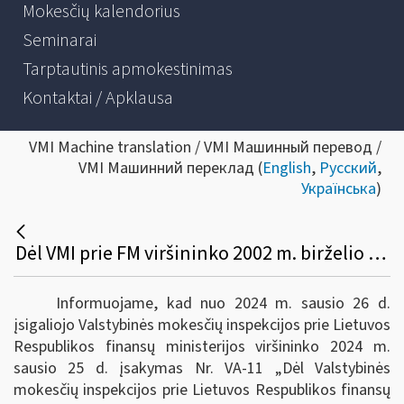
Mokesčių kalendorius
Seminarai
Tarptautinis apmokestinimas
Kontaktai / Apklausa
VMI Machine translation / VMI Машинный перевод /
VMI Машинний переклад (
English
,
Русский
,
Українська
)
Dėl VMI prie FM viršininko 2002 m. birželio 14 d. įsakymo Nr. 156 pakeitimo
Informuojame, kad nuo 2024 m. sausio 26 d.
įsigaliojo Valstybinės mokesčių inspekcijos prie Lietuvos
Respublikos finansų ministerijos viršininko 2024 m.
sausio 25 d. įsakymas Nr. VA-11 „Dėl Valstybinės
mokesčių inspekcijos prie Lietuvos Respublikos finansų