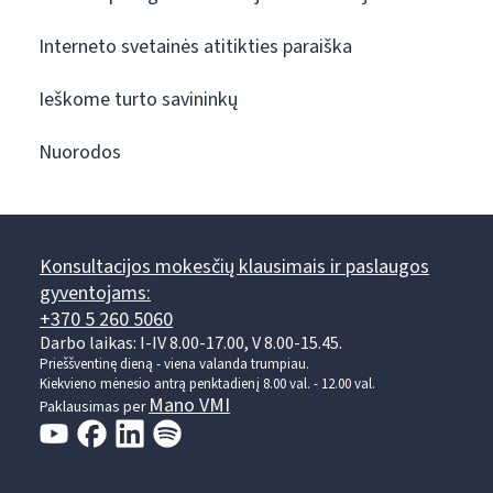
Interneto svetainės atitikties paraiška
Ieškome turto savininkų
Nuorodos
Konsultacijos mokesčių klausimais ir paslaugos
gyventojams:
+370 5 260 5060
Darbo laikas: I-IV 8.00-17.00, V 8.00-15.45.
Prieššventinę dieną - viena valanda trumpiau.
Kiekvieno mėnesio antrą penktadienį 8.00 val. - 12.00 val.
Mano VMI
Paklausimas per