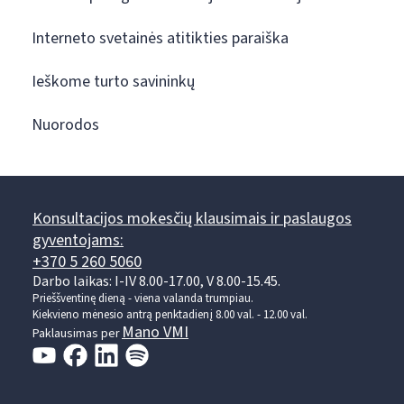
Interneto svetainės atitikties paraiška
Ieškome turto savininkų
Nuorodos
Konsultacijos mokesčių klausimais ir paslaugos
gyventojams:
+370 5 260 5060
Darbo laikas: I-IV 8.00-17.00, V 8.00-15.45.
Prieššventinę dieną - viena valanda trumpiau.
Kiekvieno mėnesio antrą penktadienį 8.00 val. - 12.00 val.
Mano VMI
Paklausimas per