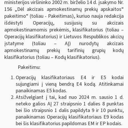
ministerijos viršininko 2002 m. birželio 14 d. įsakymo Nr.
156 „Dėl akcizais apmokestinamų prekių apskaitos“
pakeitimo“ (toliau - Pakeitimas), kuriuo nauja redakcija
išdėstyti Operacijų, susijusių su akcizais
apmokestinamomis prekėmis, klasifikatorius (toliau –
Operacijų klasifikatorius) ir Lietuvos Respublikos akcizų
įstatyme (toliau – AĮ) nurodytų akcizais
apmokestinamų prekių tarifinių grupių kodų
klasifikatorius (toliau – Kodų klasifikatorius).
Pakeitimu:
Operacijų klasifikatoriaus E4 ir E5 kodai
sujungiami į vieną bendrą E4 kodą. Atitinkamai
panaikinamas E5 kodas.
Atsižvelgiant į tai, kad nuo 2024 m. sausio 1 d.
neteko galios AĮ 27 straipsnio 1 dalies 8 punktas
bei šio straipsnio 1 dalis papildyta 9 ir 10 punktu,
panaikinamas Operacijų klasifikatoriaus E9 kodas
bei šis klasifikatorius papildomas EM ir EP kodais.