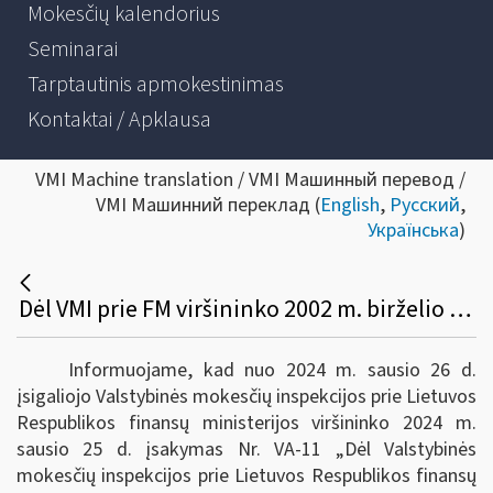
Mokesčių kalendorius
Seminarai
Tarptautinis apmokestinimas
Kontaktai / Apklausa
VMI Machine translation / VMI Машинный перевод /
VMI Машинний переклад (
English
,
Русский
,
Українська
)
Dėl VMI prie FM viršininko 2002 m. birželio 14 d. įsakymo Nr. 156 pakeitimo
Informuojame, kad nuo 2024 m. sausio 26 d.
įsigaliojo Valstybinės mokesčių inspekcijos prie Lietuvos
Respublikos finansų ministerijos viršininko 2024 m.
sausio 25 d. įsakymas Nr. VA-11 „Dėl Valstybinės
mokesčių inspekcijos prie Lietuvos Respublikos finansų