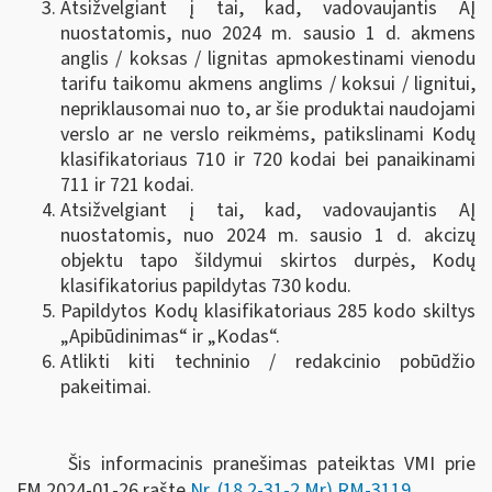
Atsižvelgiant į tai, kad, vadovaujantis AĮ
nuostatomis, nuo 2024 m. sausio 1 d. akmens
anglis / koksas / lignitas apmokestinami vienodu
tarifu taikomu akmens anglims / koksui / lignitui,
nepriklausomai nuo to, ar šie produktai naudojami
verslo ar ne verslo reikmėms, patikslinami Kodų
klasifikatoriaus 710 ir 720 kodai bei panaikinami
711 ir 721 kodai.
Atsižvelgiant į tai, kad, vadovaujantis AĮ
nuostatomis, nuo 2024 m. sausio 1 d. akcizų
objektu tapo šildymui skirtos durpės, Kodų
klasifikatorius papildytas 730 kodu.
Papildytos Kodų klasifikatoriaus 285 kodo skiltys
„Apibūdinimas“ ir „Kodas“.
Atlikti kiti techninio / redakcinio pobūdžio
pakeitimai.
Šis informacinis pranešimas pateiktas VMI prie
FM
2024-01-26 rašte
Nr. (18.2-31-2 Mr) RM-3119
.