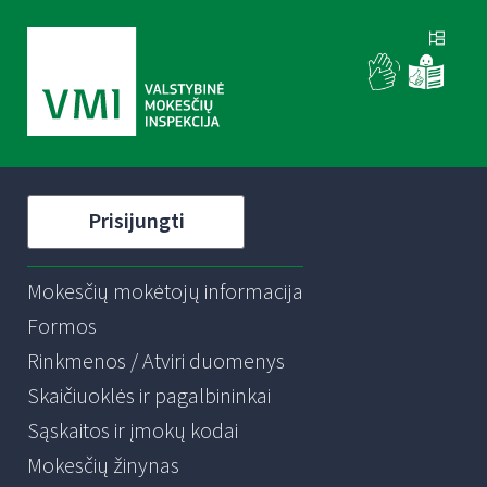
Prisijungti
Mokesčių mokėtojų informacija
Formos
Rinkmenos / Atviri duomenys
Skaičiuoklės ir pagalbininkai
Sąskaitos ir įmokų kodai
Mokesčių žinynas