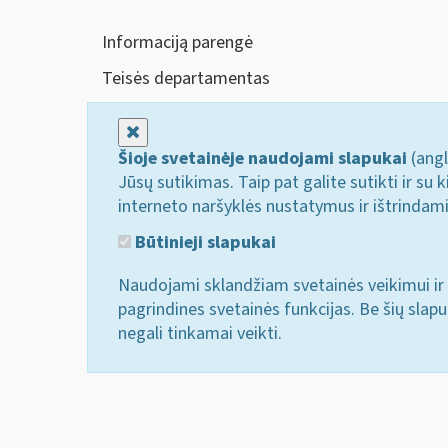
Informaciją parengė
Teisės departamentas
Uždaryti
Šioje svetainėje naudojami slapukai
(angl
Jūsų sutikimas. Taip pat galite sutikti ir s
interneto naršyklės nustatymus ir ištrindam
Būtinieji slapukai
Naudojami sklandžiam svetainės veikimui ir 
pagrindines svetainės funkcijas. Be šių slap
negali tinkamai veikti.