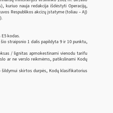
, kuriuo nauja redakcija išdėstyti Operacijų,
etuvos Respublikos akcizų įstatyme (toliau – AĮ)
).
s E5 kodas.
šio straipsnio 1 dalis papildyta 9 ir 10 punktu,
oksas / lignitas apmokestinami vienodu tarifu
rslo ar ne verslo reikmėms, patikslinami Kodų
 šildymui skirtos durpės, Kodų klasifikatorius