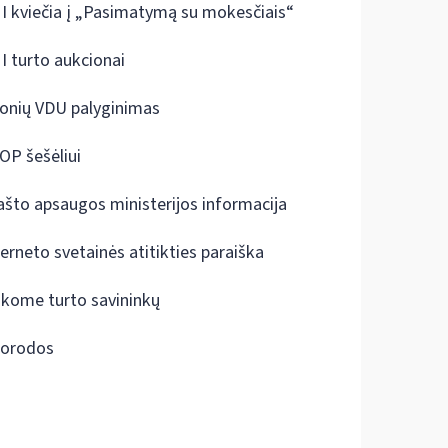
I kviečia į „Pasimatymą su mokesčiais“
I turto aukcionai
onių VDU palyginimas
OP šešėliui
ašto apsaugos ministerijos informacija
terneto svetainės atitikties paraiška
škome turto savininkų
orodos