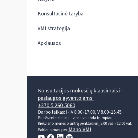
Konsultacinė taryba
VMI strategija
Apklausos
Konsultacijos mokesčių klausimais ir
paslaugos gyventojams:
+370 5 260 5060
Darbo laikas: I-IV 8.00-17.00, V 8.00-15.45.
Prieššventinę dieną - viena valanda trumpiau.
Kiekvieno mėnesio antrą penktadienį 8.00 val. - 12.00 val.
Mano VMI
Paklausimas per