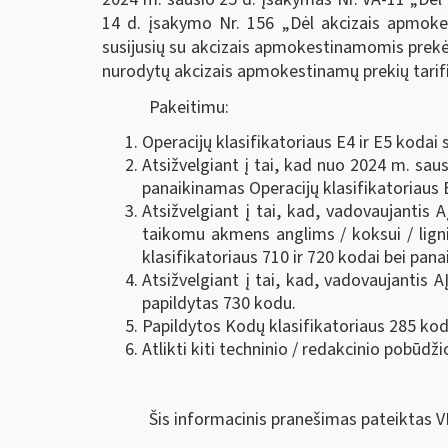
14 d. įsakymo Nr. 156 „Dėl akcizais apmokest
susijusių su akcizais apmokestinamomis prekėmis
nurodytų akcizais apmokestinamų prekių tarifin
Pakeitimu:
Operacijų klasifikatoriaus E4 ir E5 koda
Atsižvelgiant į tai, kad nuo 2024 m. sausi
panaikinamas Operacijų klasifikatoriaus 
Atsižvelgiant į tai, kad, vadovaujantis
taikomu akmens anglims / koksui / ligni
klasifikatoriaus 710 ir 720 kodai bei pana
Atsižvelgiant į tai, kad, vadovaujantis 
papildytas 730 kodu.
Papildytos Kodų klasifikatoriaus 285 kod
Atlikti kiti techninio / redakcinio pobūdži
Šis informacinis pranešimas pateiktas V