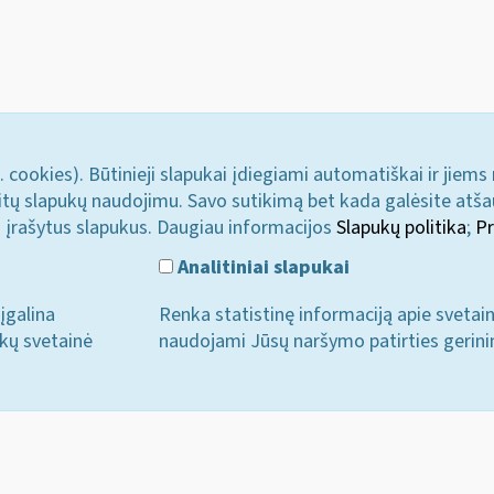
. cookies). Būtinieji slapukai įdiegiami automatiškai ir jiems
u kitų slapukų naudojimu. Savo sutikimą bet kada galėsite atš
i įrašytus slapukus. Daugiau informacijos
Slapukų politika
;
Pr
Analitiniai slapukai
įgalina
Renka statistinę informaciją apie svetai
ukų svetainė
naudojami Jūsų naršymo patirties gerini