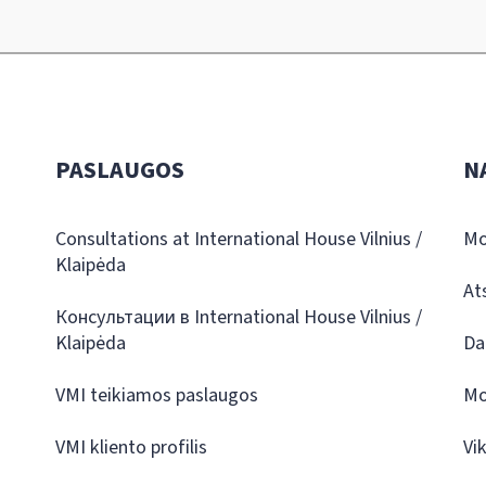
PASLAUGOS
N
Consultations at International House Vilnius /
Mo
Klaipėda
At
Консультации в International House Vilnius /
Klaipėda
Da
VMI teikiamos paslaugos
Mo
VMI kliento profilis
Vi