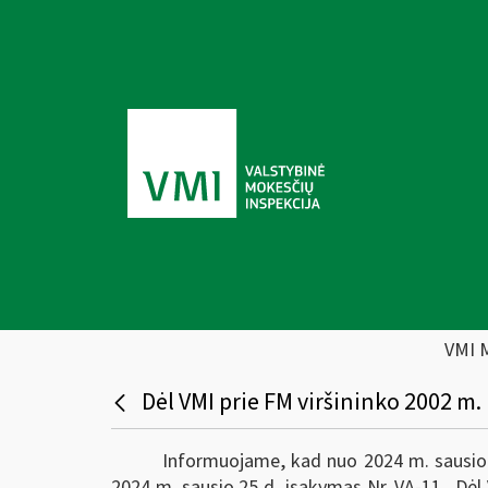
VMI 
Dėl VMI prie FM viršininko 2002 m. 
Informuojame, kad nuo 2024 m. sausio 26
2024 m. sausio 25 d. įsakymas Nr. VA-11 „Dėl V