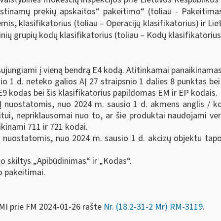
inamų prekių apskaitos“ pakeitimo“ (toliau - Pakeitimas)
, klasifikatorius (toliau – Operacijų klasifikatorius) ir Li
ių grupių kodų klasifikatorius (toliau – Kodų klasifikatorius
i sujungiami į vieną bendrą E4 kodą. Atitinkamai panaikinama
o 1 d. neteko galios AĮ 27 straipsnio 1 dalies 8 punktas bei 
E9 kodas bei šis klasifikatorius papildomas EM ir EP kodais.
 AĮ nuostatomis, nuo 2024 m. sausio 1 d. akmens anglis / k
tui, nepriklausomai nuo to, ar šie produktai naudojami ve
ikinami 711 ir 721 kodai.
AĮ nuostatomis, nuo 2024 m. sausio 1 d. akcizų objektu tapo
o skiltys „Apibūdinimas“ ir „Kodas“.
o pakeitimai.
MI prie FM
2024-01-26 rašte
Nr. (18.2-31-2 Mr) RM-3119
.