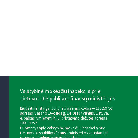
Valstybinė mokesčių inspekcija prie
Lietuvos Respublikos finansų ministerijos
Biudžetinė įstaiga. Juridinio asmens kodas — 188659752,
adresas: Vasario 16-osios g. 14, 01107 Vilnius, Lietuva,
el.paštas:
vmi@vmi.lt
, E. pristatymo dėžutės adresas
188659752
Duomenys apie Valstybinę mokesčių inspekciją prie
Lietuvos Respublikos finansų ministerijos kaupiami ir