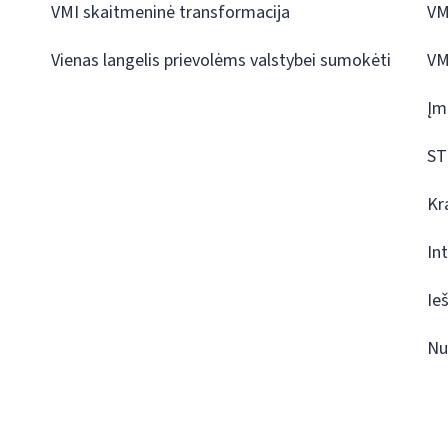
VMI skaitmeninė transformacija
VM
Vienas langelis prievolėms valstybei sumokėti
VM
Įm
ST
Kr
In
Ie
Nu