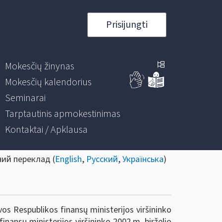
Prisijungti
Mokesčių žinynas
Mokesčių kalendorius
Seminarai
Tarptautinis apmokestinimas
Kontaktai / Apklausa
ний переклад (
English
,
Русский
,
Українська
)
os Respublikos finansų ministerijos viršininko
inansų ministerijos viršininko 2002 m. birželio