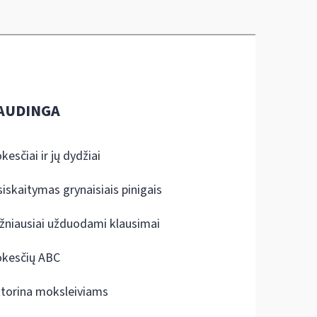
AUDINGA
kesčiai ir jų dydžiai
siskaitymas grynaisiais pinigais
žniausiai užduodami klausimai
kesčių ABC
ktorina moksleiviams