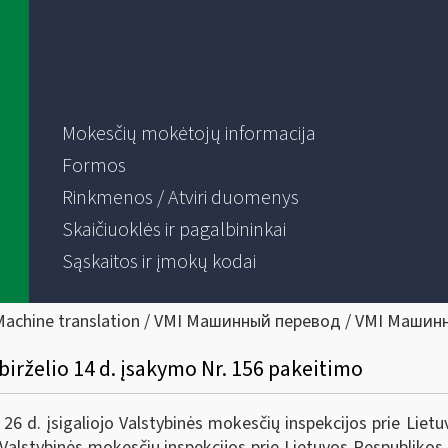
Mokesčių mokėtojų informacija
Formos
Rinkmenos / Atviri duomenys
Skaičiuoklės ir pagalbininkai
Sąskaitos ir įmokų kodai
Machine translation / VMI Машинный перевод / VMI Машин
birželio 14 d. įsakymo Nr. 156 pakeitimo
 d. įsigaliojo Valstybinės mokesčių inspekcijos prie Lietuv
alstybinės mokesčių inspekcijos prie Lietuvos Respublikos f