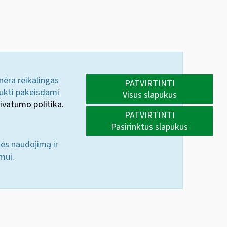
 nėra reikalingas
PATVIRTINTI
aukti pakeisdami
Visus slapukus
ivatumo politika.
PATVIRTINTI
Pasirinktus slapukus
nės naudojimą ir
mui.