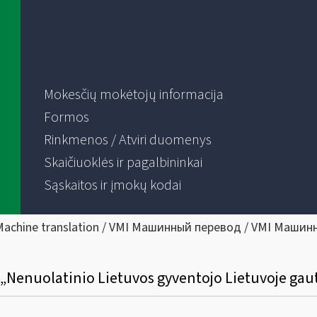
Mokesčių mokėtojų informacija
Formos
Rinkmenos / Atviri duomenys
Skaičiuoklės ir pagalbininkai
Sąskaitos ir įmokų kodai
Machine translation / VMI Машинный перевод / VMI Машин