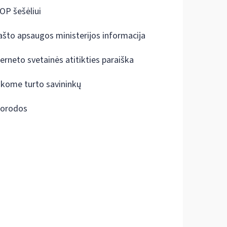
OP šešėliui
ašto apsaugos ministerijos informacija
terneto svetainės atitikties paraiška
škome turto savininkų
orodos