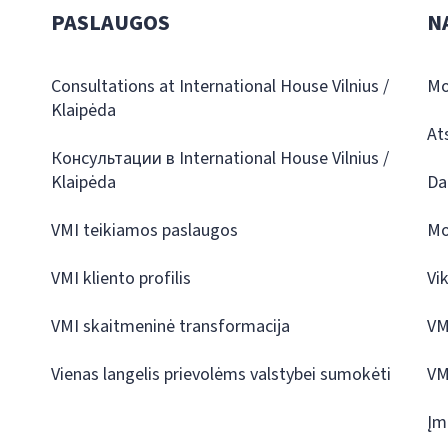
PASLAUGOS
N
Consultations at International House Vilnius /
Mo
Klaipėda
At
Консультации в International House Vilnius /
Klaipėda
Da
VMI teikiamos paslaugos
Mo
VMI kliento profilis
Vi
VMI skaitmeninė transformacija
VM
Vienas langelis prievolėms valstybei sumokėti
VM
Įm