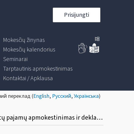
Prisijungti
Mokesčių žinynas
Mokesčių kalendorius
Seminarai
Tarptautinis apmokestinimas
Kontaktai / Apklausa
ний переклад (
English
,
Русский
,
Українська
)
Informacinis pranešimas dėl leidinio „Nenuolatinio Lietuvos gyventojo Lietuvoje gautų pajamų apmokestinimas ir deklaravimas“ atnaujinimo