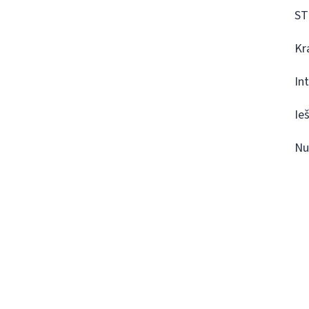
ST
Kr
In
Ie
Nu