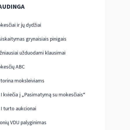
AUDINGA
kesčiai ir jų dydžiai
siskaitymas grynaisiais pinigais
žniausiai užduodami klausimai
kesčių ABC
ktorina moksleiviams
I kviečia į „Pasimatymą su mokesčiais“
I turto aukcionai
onių VDU palyginimas