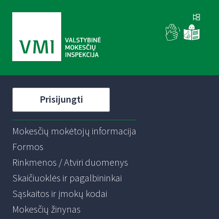
Prisijungti
Mokesčių mokėtojų informacija
Formos
Rinkmenos / Atviri duomenys
Skaičiuoklės ir pagalbininkai
Sąskaitos ir įmokų kodai
Mokesčių žinynas