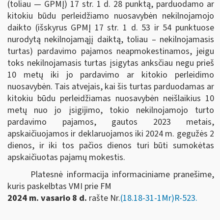
(toliau — GPMĮ) 17 str. 1 d. 28 punktą, parduodamo ar
kitokiu būdu perleidžiamo nuosavybėn nekilnojamojo
daikto (išskyrus GPMĮ 17 str. 1 d. 53 ir 54 punktuose
nurodytą nekilnojamąjį daiktą, toliau ‒ nekilnojamasis
turtas) pardavimo pajamos neapmokestinamos, jeigu
toks nekilnojamasis turtas įsigytas anksčiau negu prieš
10 metų iki jo pardavimo ar kitokio perleidimo
nuosavybėn. Tais atvejais, kai šis turtas parduodamas ar
kitokiu būdu perleidžiamas nuosavybėn neišlaikius 10
metų nuo jo įsigijimo, tokio nekilnojamojo turto
pardavimo pajamos, gautos 2023 metais,
apskaičiuojamos ir deklaruojamos iki 2024 m. gegužės 2
dienos, ir iki tos pačios dienos turi būti sumokėtas
apskaičiuotas pajamų mokestis.
Platesnė informacija informaciniame pranešime,
kuris paskelbtas VMI prie FM
2024 m. vasario 8 d.
rašte Nr.
(18.18-31-1Mr)R-523.