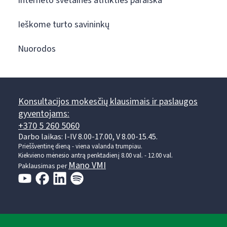
Interneto svetainės atitikties paraiška
Ieškome turto savininkų
Nuorodos
Konsultacijos mokesčių klausimais ir paslaugos
gyventojams:
+370 5 260 5060
Darbo laikas: I-IV 8.00-17.00, V 8.00-15.45.
Prieššventinę dieną - viena valanda trumpiau.
Kiekvieno mėnesio antrą penktadienį 8.00 val. - 12.00 val.
Mano VMI
Paklausimas per