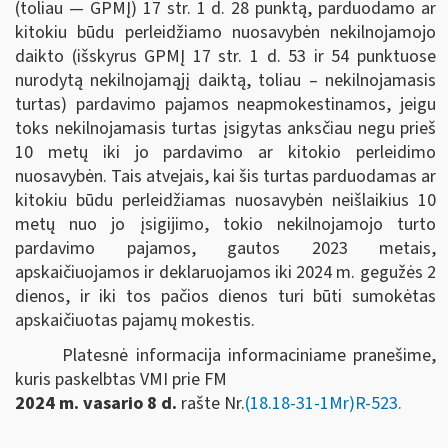
(toliau — GPMĮ) 17 str. 1 d. 28 punktą, parduodamo ar
kitokiu būdu perleidžiamo nuosavybėn nekilnojamojo
daikto (išskyrus GPMĮ 17 str. 1 d. 53 ir 54 punktuose
nurodytą nekilnojamąjį daiktą, toliau ‒ nekilnojamasis
turtas) pardavimo pajamos neapmokestinamos, jeigu
toks nekilnojamasis turtas įsigytas anksčiau negu prieš
10 metų iki jo pardavimo ar kitokio perleidimo
nuosavybėn. Tais atvejais, kai šis turtas parduodamas ar
kitokiu būdu perleidžiamas nuosavybėn neišlaikius 10
metų nuo jo įsigijimo, tokio nekilnojamojo turto
pardavimo pajamos, gautos 2023 metais,
apskaičiuojamos ir deklaruojamos iki 2024 m. gegužės 2
dienos, ir iki tos pačios dienos turi būti sumokėtas
apskaičiuotas pajamų mokestis.
Platesnė informacija informaciniame pranešime,
kuris paskelbtas VMI prie FM
2024 m. vasario 8 d.
rašte Nr.
(18.18-31-1Mr)R-523.