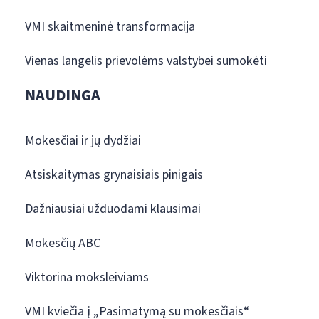
VMI skaitmeninė transformacija
Vienas langelis prievolėms valstybei sumokėti
NAUDINGA
Mokesčiai ir jų dydžiai
Atsiskaitymas grynaisiais pinigais
Dažniausiai užduodami klausimai
Mokesčių ABC
Viktorina moksleiviams
VMI kviečia į „Pasimatymą su mokesčiais“