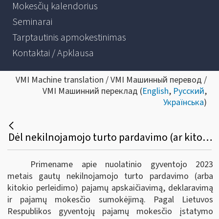
Mokesčių kalendorius
Seminarai
Tarptautinis apmokestinimas
Kontaktai / Apklausa
VMI Machine translation / VMI Машинный перевод /
VMI Машинний переклад (
English
,
Русский
,
Українська
)
Dėl nekilnojamojo turto pardavimo (ar kitokio perleidimo) pajamų, gautų 2023 metais, apskaičiavimo, deklaravimo ir pajamų mokesčio sumokėjimo
Primename apie nuolatinio gyventojo 2023
metais gautų nekilnojamojo turto pardavimo (arba
kitokio perleidimo) pajamų apskaičiavimą, deklaravimą
ir pajamų mokesčio sumokėjimą. Pagal Lietuvos
Respublikos gyventojų pajamų mokesčio įstatymo