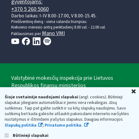
gyventojams:
+370 5 260 5060
Darbo laikas: I-IV 8.00-17.00, V 8.00-15.45.
Prieššventinę dieną - viena valanda trumpiau.
Kiekvieno mėnesio antrą penktadienį 8.00 val. - 12.00 val.
Mano VMI
Paklausimas per
Valstybinė mokesčių inspekcija prie Lietuvos
Respublikos finansų ministerijos
U
Biudžetinė įstaiga. Juridinio asmens kodas — 188659752,
Šioje svetainėje naudojami slapukai
(angl. cookies). Būtinieji
adresas: Vasario 16-osios g. 14, 01107 Vilnius, Lietuva, el.paštas:
slapukai įdiegiami automatiškai ir jiems nėra reikalingas Jūsų
vmi@vmi.lt
, E. pristatymo dėžutės adresas 188659752
sutikimas. Taip pat galite sutikti ir su kitų slapukų naudojimu. Savo
Duomenys apie Valstybinę mokesčių inspekciją prie Lietuvos
sutikimą bet kada galėsite atšaukti pakeisdami interneto naršyklės
Respublikos finansų ministerijos kaupiami ir saugomi Juridinių
nustatymus ir ištrindami įrašytus slapukus. Daugiau informacijos
asmenų registre
Slapukų politika
;
Privatumo politika.
Būtinieji slapukai