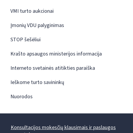
VMI turto aukcionai
Įmonių VDU palyginimas
STOP šešėliui
Krašto apsaugos ministerijos informacija
Interneto svetainės atitikties paraiška
Ieškome turto savininkų
Nuorodos
Konsultacijos mokesčių klausimais ir paslaugos