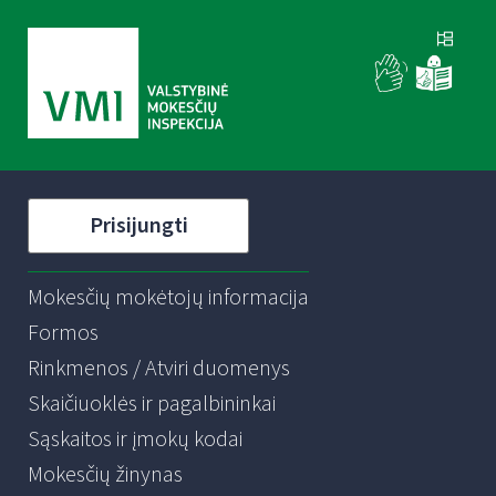
Prisijungti
Mokesčių mokėtojų informacija
Formos
Rinkmenos / Atviri duomenys
Skaičiuoklės ir pagalbininkai
Sąskaitos ir įmokų kodai
Mokesčių žinynas