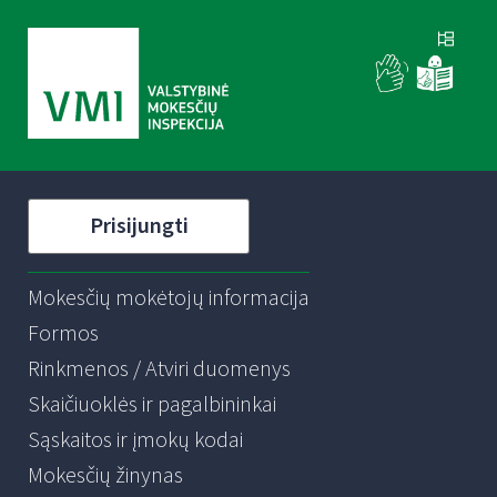
Prisijungti
Mokesčių mokėtojų informacija
Formos
Rinkmenos / Atviri duomenys
Skaičiuoklės ir pagalbininkai
Sąskaitos ir įmokų kodai
Mokesčių žinynas