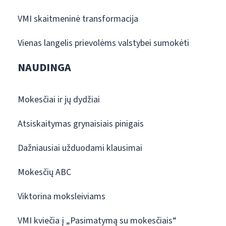
VMI skaitmeninė transformacija
Vienas langelis prievolėms valstybei sumokėti
NAUDINGA
Mokesčiai ir jų dydžiai
Atsiskaitymas grynaisiais pinigais
Dažniausiai užduodami klausimai
Mokesčių ABC
Viktorina moksleiviams
VMI kviečia į „Pasimatymą su mokesčiais“