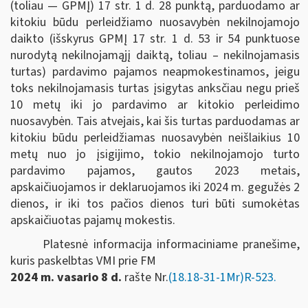
(toliau — GPMĮ) 17 str. 1 d. 28 punktą, parduodamo ar
kitokiu būdu perleidžiamo nuosavybėn nekilnojamojo
daikto (išskyrus GPMĮ 17 str. 1 d. 53 ir 54 punktuose
nurodytą nekilnojamąjį daiktą, toliau ‒ nekilnojamasis
turtas) pardavimo pajamos neapmokestinamos, jeigu
toks nekilnojamasis turtas įsigytas anksčiau negu prieš
10 metų iki jo pardavimo ar kitokio perleidimo
nuosavybėn. Tais atvejais, kai šis turtas parduodamas ar
kitokiu būdu perleidžiamas nuosavybėn neišlaikius 10
metų nuo jo įsigijimo, tokio nekilnojamojo turto
pardavimo pajamos, gautos 2023 metais,
apskaičiuojamos ir deklaruojamos iki 2024 m. gegužės 2
dienos, ir iki tos pačios dienos turi būti sumokėtas
apskaičiuotas pajamų mokestis.
Platesnė informacija informaciniame pranešime,
kuris paskelbtas VMI prie FM
2024 m. vasario 8 d.
rašte Nr.
(18.18-31-1Mr)R-523.