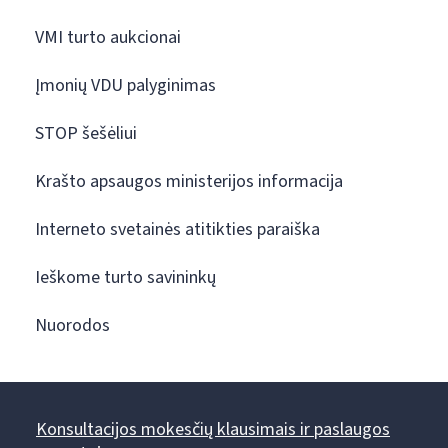
VMI turto aukcionai
Įmonių VDU palyginimas
STOP šešėliui
Krašto apsaugos ministerijos informacija
Interneto svetainės atitikties paraiška
Ieškome turto savininkų
Nuorodos
Konsultacijos mokesčių klausimais ir paslaugos