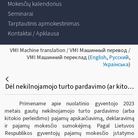
Mokesčių kalendorius
Seminarai
Tarptautinis apmokestinimas
Kontaktai / Apklausa
VMI Machine translation / VMI Машинный перевод /
VMI Машинний переклад (
English
,
Русский
,
Українська
)
Dėl nekilnojamojo turto pardavimo (ar kitokio perleidimo) pajamų, gautų 2023 metais, apskaičiavimo, deklaravimo ir pajamų mokesčio sumokėjimo
Primename apie nuolatinio gyventojo 2023
metais gautų nekilnojamojo turto pardavimo (arba
kitokio perleidimo) pajamų apskaičiavimą, deklaravimą
ir pajamų mokesčio sumokėjimą. Pagal Lietuvos
Respublikos gyventojų pajamų mokesčio įstatymo