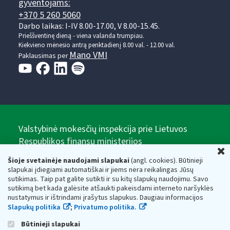
gyventojams:
+370 5 260 5060
Darbo laikas: I-IV 8.00-17.00, V 8.00-15.45.
Prieššventinę dieną - viena valanda trumpiau.
Kiekvieno mėnesio antrą penktadienį 8.00 val. - 12.00 val.
Mano VMI
Paklausimas per
Valstybinė mokesčių inspekcija prie Lietuvos
Respublikos finansų ministerijos
U
Biudžetinė įstaiga. Juridinio asmens kodas — 188659752,
Šioje svetainėje naudojami slapukai
(angl. cookies). Būtinieji
adresas: Vasario 16-osios g. 14, 01107 Vilnius, Lietuva, el.paštas:
slapukai įdiegiami automatiškai ir jiems nėra reikalingas Jūsų
vmi@vmi.lt
, E. pristatymo dėžutės adresas 188659752
sutikimas. Taip pat galite sutikti ir su kitų slapukų naudojimu. Savo
Duomenys apie Valstybinę mokesčių inspekciją prie Lietuvos
sutikimą bet kada galėsite atšaukti pakeisdami interneto naršyklės
Respublikos finansų ministerijos kaupiami ir saugomi Juridinių
nustatymus ir ištrindami įrašytus slapukus. Daugiau informacijos
asmenų registre
Slapukų politika
;
Privatumo politika.
Būtinieji slapukai