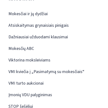
Mokesčiai ir jų dydžiai
Atsiskaitymas grynaisiais pinigais
Dažniausiai užduodami klausimai
Mokesčių ABC
Viktorina moksleiviams
VMI kviečia į „Pasimatymą su mokesčiais“
VMI turto aukcionai
Įmonių VDU palyginimas
STOP šešėliui