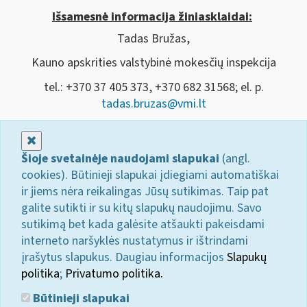
Išsamesnė informacija žiniasklaidai:
Tadas Bružas,
Kauno apskrities valstybinė mokesčių inspekcija
tel.: +370 37 405 373, +370 682 31568; el. p.
tadas.bruzas@vmi.lt
Uždaryti
Šioje svetainėje naudojami slapukai
(angl.
cookies). Būtinieji slapukai įdiegiami automatiškai
ir jiems nėra reikalingas Jūsų sutikimas. Taip pat
galite sutikti ir su kitų slapukų naudojimu. Savo
sutikimą bet kada galėsite atšaukti pakeisdami
interneto naršyklės nustatymus ir ištrindami
įrašytus slapukus. Daugiau informacijos
Slapukų
politika
;
Privatumo politika.
Būtinieji slapukai