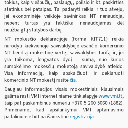
tokius, kaip viešbučių, paslaugų, poilsio ir kt. paskirties
statinius bei patalpas. Tai padaryti reikia ir tuo atveju,
jei ekonominėje veikloje savininkas NT nenaudoja,
nebent turtas yra faktiškai nenaudojamas dėl
neužbaigtų statybos darbų.
NT mokesčio deklaracijoje (forma KIT711) reikia
nurodyti kiekvienoje savivaldybėje esančio komercinio
NT bendrą mokestinę vertę, savivaldybės tarifą ir, jei
yra taikoma, lengvatos dydį – sumą, nuo kurios
sumokėjimo mokesčių mokėtoją savivaldybė atleido.
Visą informaciją, kaip apskaičiuoti ir deklaruoti
komercinio NT mokestį rasite
čia
.
Daugiau informacijos visais mokestiniais klausimais
galima rasti VMI internetiniame tinklalapyje
www.vmi.lt
,
taip pat paskambinus numeriu +370 5 260 5060 (1882).
Primename, kad apsilankymui VMI aptarnavimo
padaliniuose būtina išankstinė
registracija
.