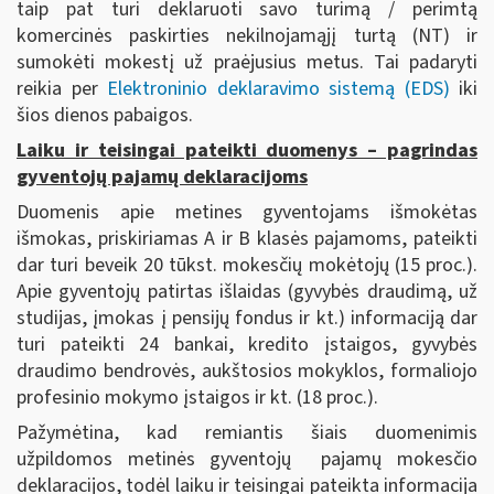
taip pat turi deklaruoti savo turimą / perimtą
komercinės paskirties nekilnojamąjį turtą (NT) ir
sumokėti mokestį už praėjusius metus. Tai padaryti
reikia per
Elektroninio deklaravimo sistemą (EDS)
iki
šios dienos pabaigos.
Laiku ir teisingai pateikti duomenys – pagrindas
gyventojų pajamų deklaracijoms
Duomenis apie metines gyventojams išmokėtas
išmokas, priskiriamas A ir B klasės pajamoms, pateikti
dar turi beveik 20 tūkst. mokesčių mokėtojų (15 proc.).
Apie gyventojų patirtas išlaidas (gyvybės draudimą, už
studijas, įmokas į pensijų fondus ir kt.) informaciją dar
turi pateikti 24 bankai, kredito įstaigos, gyvybės
draudimo bendrovės, aukštosios mokyklos, formaliojo
profesinio mokymo įstaigos ir kt. (18 proc.).
Pažymėtina, kad remiantis šiais duomenimis
užpildomos metinės gyventojų pajamų mokesčio
deklaracijos, todėl laiku ir teisingai pateikta informacija