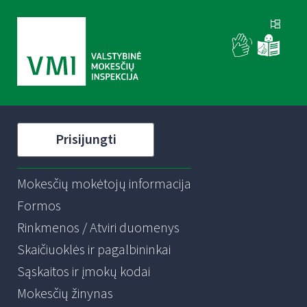
Prisijungti
Mokesčių mokėtojų informacija
Formos
Rinkmenos / Atviri duomenys
Skaičiuoklės ir pagalbininkai
Sąskaitos ir įmokų kodai
Mokesčių žinynas