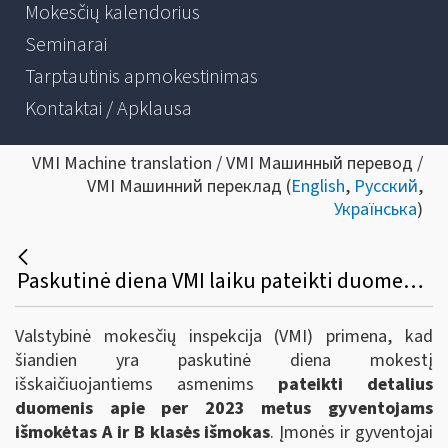
Mokesčių kalendorius
Seminarai
Tarptautinis apmokestinimas
Kontaktai / Apklausa
VMI Machine translation / VMI Машинный перевод /
VMI Машинний переклад (
English
,
Русский
,
Українська
)
Paskutinė diena VMI laiku pateikti duomenis apie gyventojams išmokėtas išmokas bei sumokėti nekilnojamojo turto mokestį
Valstybinė mokesčių inspekcija (VMI) primena, kad
šiandien yra paskutinė diena mokestį
išskaičiuojantiems asmenims
pateikti detalius
duomenis apie per 2023 metus gyventojams
išmokėtas A ir B klasės išmokas
. Įmonės ir gyventojai