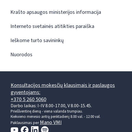
Krašto apsaugos ministerijos informacija
Interneto svetainės atitikties paraiška
Ieškome turto savininkų
Nuorodos
Konsultacijos mokesčių klausimais ir paslaugos
gyventojams:
+370 5 260 5060
Darbo laikas: I-IV 8.00-17.00, V 8.00-15.45.
Prieššventinę dieną - viena valanda trumpiau.
Kiekvieno mėnesio antrą penktadienį 8.00 val. - 12.00 val.
Mano VMI
Paklausimas per