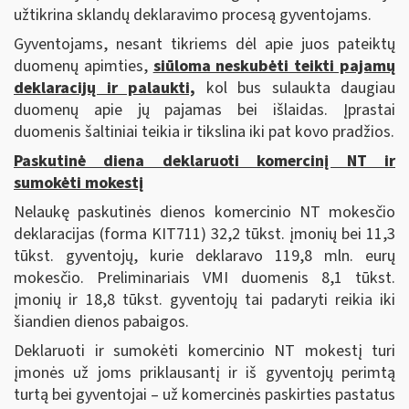
užtikrina sklandų deklaravimo procesą gyventojams.
Gyventojams, nesant tikriems dėl apie juos pateiktų
duomenų apimties,
siūloma neskubėti teikti pajamų
deklaracijų ir palaukti,
kol bus sulaukta daugiau
duomenų apie jų pajamas bei išlaidas. Įprastai
duomenis šaltiniai teikia ir tikslina iki pat kovo pradžios.
Paskutinė diena deklaruoti komercinį NT ir
sumokėti mokestį
Nelaukę paskutinės dienos komercinio NT mokesčio
deklaracijas (forma KIT711) 32,2 tūkst. įmonių bei 11,3
tūkst. gyventojų, kurie deklaravo 119,8 mln. eurų
mokesčio. Preliminariais VMI duomenis 8,1 tūkst.
įmonių ir 18,8 tūkst. gyventojų tai padaryti reikia iki
šiandien dienos pabaigos.
Deklaruoti ir sumokėti komercinio NT mokestį turi
įmonės už joms priklausantį ir iš gyventojų perimtą
turtą bei gyventojai – už komercinės paskirties pastatus