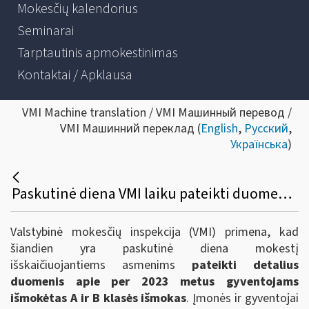
Mokesčių kalendorius
Seminarai
Tarptautinis apmokestinimas
Kontaktai / Apklausa
VMI Machine translation / VMI Машинный перевод /
VMI Машинний переклад (
English
,
Русский
,
Українська
)
Paskutinė diena VMI laiku pateikti duomenis apie gyventojams išmokėtas išmokas bei sumokėti nekilnojamojo turto mokestį
Valstybinė mokesčių inspekcija (VMI) primena, kad
šiandien yra paskutinė diena mokestį
išskaičiuojantiems asmenims
pateikti detalius
duomenis apie per 2023 metus gyventojams
išmokėtas A ir B klasės išmokas
. Įmonės ir gyventojai