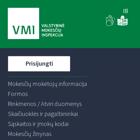
Prisijungti
Mokesčių mokėtojų informacija
Formos
Rinkmenos / Atviri duomenys
Skaičiuoklės ir pagalbininkai
Sąskaitos ir įmokų kodai
Mokesčių žinynas