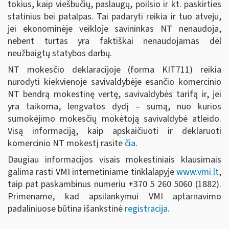
tokius, kaip viešbučių, paslaugų, poilsio ir kt. paskirties
statinius bei patalpas. Tai padaryti reikia ir tuo atveju,
jei ekonominėje veikloje savininkas NT nenaudoja,
nebent turtas yra faktiškai nenaudojamas dėl
neužbaigtų statybos darbų.
NT mokesčio deklaracijoje (forma KIT711) reikia
nurodyti kiekvienoje savivaldybėje esančio komercinio
NT bendrą mokestinę vertę, savivaldybės tarifą ir, jei
yra taikoma, lengvatos dydį – sumą, nuo kurios
sumokėjimo mokesčių mokėtoją savivaldybė atleido.
Visą informaciją, kaip apskaičiuoti ir deklaruoti
komercinio NT mokestį rasite
čia
.
Daugiau informacijos visais mokestiniais klausimais
galima rasti VMI internetiniame tinklalapyje
www.vmi.lt
,
taip pat paskambinus numeriu +370 5 260 5060 (1882).
Primename, kad apsilankymui VMI aptarnavimo
padaliniuose būtina išankstinė
registracija
.