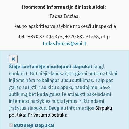
Išsamesnė informacija žiniasklaidai:
Tadas Bružas,
Kauno apskrities valstybinė mokesčių inspekcija
tel.: +370 37 405 373, +370 682 31568; el. p.
tadas.bruzas@vmi.lt
Uždaryti
Šioje svetainėje naudojami slapukai
(angl.
cookies). Būtinieji slapukai įdiegiami automatiškai
ir jiems nėra reikalingas Jūsų sutikimas. Taip pat
galite sutikti ir su kitų slapukų naudojimu. Savo
sutikimą bet kada galėsite atšaukti pakeisdami
interneto naršyklės nustatymus ir ištrindami
įrašytus slapukus. Daugiau informacijos
Slapukų
politika
;
Privatumo politika.
Būtinieji slapukai