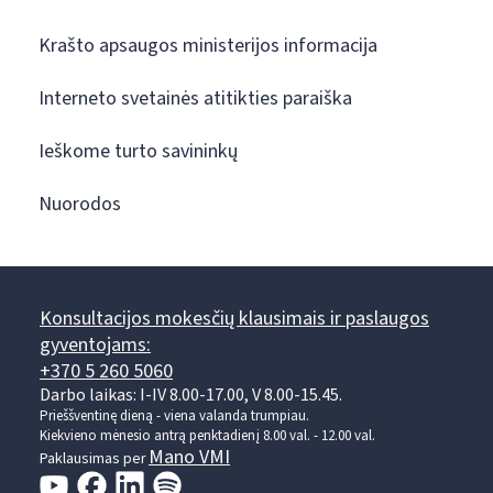
Krašto apsaugos ministerijos informacija
Interneto svetainės atitikties paraiška
Ieškome turto savininkų
Nuorodos
Konsultacijos mokesčių klausimais ir paslaugos
gyventojams:
+370 5 260 5060
Darbo laikas: I-IV 8.00-17.00, V 8.00-15.45.
Prieššventinę dieną - viena valanda trumpiau.
Kiekvieno mėnesio antrą penktadienį 8.00 val. - 12.00 val.
Mano VMI
Paklausimas per