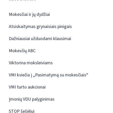
Mokesčiai ir jų dydžiai
Atsiskaitymas grynaisiais pinigais
Dažniausiai užduodami klausimai
Mokesčių ABC
Viktorina moksleiviams
VMI kviečia į „Pasimatymą su mokesčiais“
VMI turto aukcionai
Įmonių VDU palyginimas
STOP šešėliui