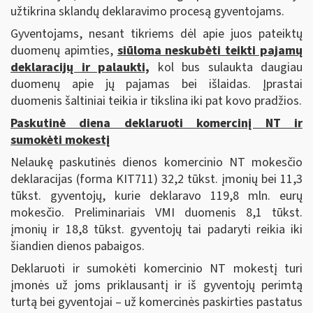
užtikrina sklandų deklaravimo procesą gyventojams.
Gyventojams, nesant tikriems dėl apie juos pateiktų
duomenų apimties,
siūloma neskubėti teikti pajamų
deklaracijų ir palaukti,
kol bus sulaukta daugiau
duomenų apie jų pajamas bei išlaidas. Įprastai
duomenis šaltiniai teikia ir tikslina iki pat kovo pradžios.
Paskutinė diena deklaruoti komercinį NT ir
sumokėti mokestį
Nelaukę paskutinės dienos komercinio NT mokesčio
deklaracijas (forma KIT711) 32,2 tūkst. įmonių bei 11,3
tūkst. gyventojų, kurie deklaravo 119,8 mln. eurų
mokesčio. Preliminariais VMI duomenis 8,1 tūkst.
įmonių ir 18,8 tūkst. gyventojų tai padaryti reikia iki
šiandien dienos pabaigos.
Deklaruoti ir sumokėti komercinio NT mokestį turi
įmonės už joms priklausantį ir iš gyventojų perimtą
turtą bei gyventojai – už komercinės paskirties pastatus