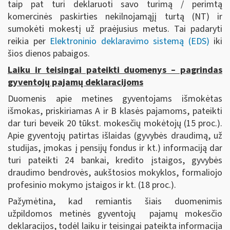
taip pat turi deklaruoti savo turimą / perimtą
komercinės paskirties nekilnojamąjį turtą (NT) ir
sumokėti mokestį už praėjusius metus. Tai padaryti
reikia per
Elektroninio deklaravimo sistemą (EDS)
iki
šios dienos pabaigos.
Laiku ir teisingai pateikti duomenys – pagrindas
gyventojų pajamų deklaracijoms
Duomenis apie metines gyventojams išmokėtas
išmokas, priskiriamas A ir B klasės pajamoms, pateikti
dar turi beveik 20 tūkst. mokesčių mokėtojų (15 proc.).
Apie gyventojų patirtas išlaidas (gyvybės draudimą, už
studijas, įmokas į pensijų fondus ir kt.) informaciją dar
turi pateikti 24 bankai, kredito įstaigos, gyvybės
draudimo bendrovės, aukštosios mokyklos, formaliojo
profesinio mokymo įstaigos ir kt. (18 proc.).
Pažymėtina, kad remiantis šiais duomenimis
užpildomos metinės gyventojų pajamų mokesčio
deklaracijos, todėl laiku ir teisingai pateikta informacija