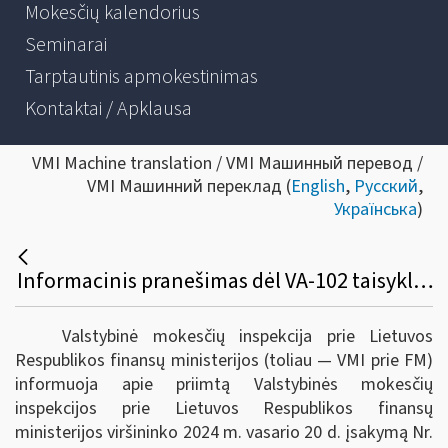
Mokesčių kalendorius
Seminarai
Tarptautinis apmokestinimas
Kontaktai / Apklausa
VMI Machine translation / VMI Машинный перевод /
VMI Машинний переклад (
English
,
Русский
,
Українська
)
Informacinis pranešimas dėl VA-102 taisyklių pakeitimo
Valstybinė mokesčių inspekcija prie Lietuvos
Respublikos finansų ministerijos (toliau ― VMI prie FM)
informuoja apie priimtą Valstybinės mokesčių
inspekcijos prie Lietuvos Respublikos finansų
ministerijos viršininko 2024 m. vasario 20 d. įsakymą Nr.