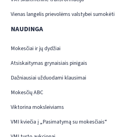
Vienas langelis prievolėms valstybei sumokėti
NAUDINGA
Mokesčiai ir jų dydžiai
Atsiskaitymas grynaisiais pinigais
Dažniausiai užduodami klausimai
Mokesčių ABC
Viktorina moksleiviams
VMI kviečia į „Pasimatymą su mokesčiais“
VMI turto aukcionai