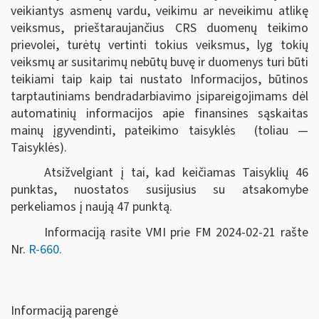
veikiantys asmenų vardu, veikimu ar neveikimu atlikę
veiksmus, prieštaraujančius CRS duomenų teikimo
prievolei, turėtų vertinti tokius veiksmus, lyg tokių
veiksmų ar susitarimų nebūtų buvę ir duomenys turi būti
teikiami taip kaip tai nustato Informacijos, būtinos
tarptautiniams bendradarbiavimo įsipareigojimams dėl
automatinių informacijos apie finansines sąskaitas
mainų įgyvendinti, pateikimo taisyklės (toliau —
Taisyklės).
Atsižvelgiant į tai, kad keičiamas Taisyklių 46
punktas, nuostatos susijusius su atsakomybe
perkeliamos į naują 47 punktą.
Informaciją rasite VMI prie FM 2024-02-21 rašte
Nr.
R-660.
Informaciją parengė