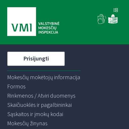
Prisijungti
Mokesčių mokėtojų informacija
Formos
Rinkmenos / Atviri duomenys
Skaičiuoklės ir pagalbininkai
Sąskaitos ir įmokų kodai
Mokesčių žinynas