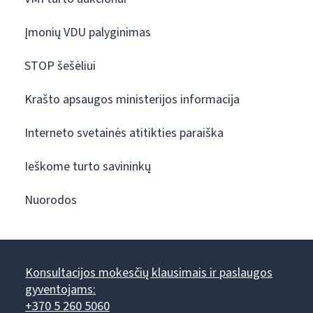
Įmonių VDU palyginimas
STOP šešėliui
Krašto apsaugos ministerijos informacija
Interneto svetainės atitikties paraiška
Ieškome turto savininkų
Nuorodos
Konsultacijos mokesčių klausimais ir paslaugos
gyventojams:
+370 5 260 5060