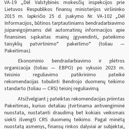
VA-19 „Dėl Valstybinės mokesčių inspekcijos prie
Lietuvos Respublikos finansų ministerijos viršininko
2015 m. lapkričio 25 d. įsakymo Nr. VA-102 „Dėl
Informacijos, būtinos tarptautiniams bendradarbiavimo
įsipareigojimams dėl automatinių informacijos apie
finansines sąskaitas mainų įgyvendinti, pateikimo
taisyklių patvirtinimo“ pakeitimo“ (toliau —
Pakeitimas).
Ekonominio bendradarbiavimo ir plėtros
organizacija (toliau — EBPO) po vykusio 2023 m.
teisinio reguliavimo patikrinimo pateikė
rekomendacijas tobulinti Bendrojo duomenų teikimo
standarto (toliau — CRS) teisinį reguliavimą.
Atsižvelgiant į pateiktas rekomendacijas priimtas
Pakeitimas, kuriuo detaliau įtvirtinama antivengiminė
nuostata, nustatanti draudimą bet kokiais veiksmais
siekti išvengti CRS duomenų teikimo. Pagal minėtą
nuostatą asmenys, finansų rinkos dalyviai ar subjektai,