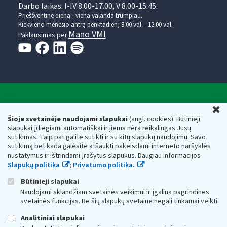
Darbo laikas: I-IV 8.00-17.00, V 8.00-15.45.
Prieššventinę dieną - viena valanda trumpiau.
Kiekvieno mėnesio antrą penktadienį 8.00 val. - 12.00 val.
Mano VMI
Paklausimas per
Valstybinė mokesčių inspekcija prie Lietuvos
U
Respublikos finansų ministerijos
Šioje svetainėje naudojami slapukai
(angl. cookies). Būtinieji
slapukai įdiegiami automatiškai ir jiems nėra reikalingas Jūsų
Biudžetinė įstaiga. Juridinio asmens kodas — 188659752,
sutikimas. Taip pat galite sutikti ir su kitų slapukų naudojimu. Savo
adresas: Vasario 16-osios g. 14, 01107 Vilnius, Lietuva, el.paštas:
sutikimą bet kada galėsite atšaukti pakeisdami interneto naršyklės
vmi@vmi.lt
, E. pristatymo dėžutės adresas 188659752
nustatymus ir ištrindami įrašytus slapukus. Daugiau informacijos
Duomenys apie Valstybinę mokesčių inspekciją prie Lietuvos
Slapukų politika
;
Privatumo politika.
Respublikos finansų ministerijos kaupiami ir saugomi Juridinių
asmenų registre
Būtinieji slapukai
Naudojami sklandžiam svetainės veikimui ir įgalina pagrindines
svetainės funkcijas. Be šių slapukų svetainė negali tinkamai veikti.
Analitiniai slapukai