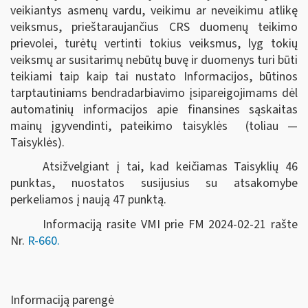
veikiantys asmenų vardu, veikimu ar neveikimu atlikę
veiksmus, prieštaraujančius CRS duomenų teikimo
prievolei, turėtų vertinti tokius veiksmus, lyg tokių
veiksmų ar susitarimų nebūtų buvę ir duomenys turi būti
teikiami taip kaip tai nustato Informacijos, būtinos
tarptautiniams bendradarbiavimo įsipareigojimams dėl
automatinių informacijos apie finansines sąskaitas
mainų įgyvendinti, pateikimo taisyklės (toliau —
Taisyklės).
Atsižvelgiant į tai, kad keičiamas Taisyklių 46
punktas, nuostatos susijusius su atsakomybe
perkeliamos į naują 47 punktą.
Informaciją rasite VMI prie FM 2024-02-21 rašte
Nr.
R-660.
Informaciją parengė