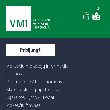
Prisijungti
Mokesčių mokėtojų informacija
Formos
Rinkmenos / Atviri duomenys
Skaičiuoklės ir pagalbininkai
Sąskaitos ir įmokų kodai
Mokesčių žinynas