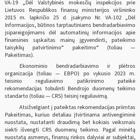
VA-19 „Dėl Valstybinės mokesčių inspekcijos prie
Lietuvos Respublikos finansų ministerijos viršininko
2015 m. lapkričio 25 d. įsakymo Nr. VA-102 „Dėl
Informacijos, būtinos tarptautiniams bendradarbiavimo
įsipareigojimams dėl automatinių informacijos apie
finansines sąskaitas mainų įgyvendinti, pateikimo
taisyklių patvirtinimo“ pakeitimo“ (toliau —
Pakeitimas).
Ekonominio bendradarbiavimo ir plėtros
organizacija (toliau — EBPO) po vykusio 2023 m.
teisinio reguliavimo patikrinimo pateikė
rekomendacijas tobulinti Bendrojo duomenų teikimo
standarto (toliau — CRS) teisinį reguliavimą.
Atsižvelgiant į pateiktas rekomendacijas priimtas
Pakeitimas, kuriuo detaliau įtvirtinama antivengiminė
nuostata, nustatanti draudimą bet kokiais veiksmais
siekti išvengti CRS duomenų teikimo. Pagal minėtą
nuostatą asmenys, finansų rinkos dalyviai ar subjektai,