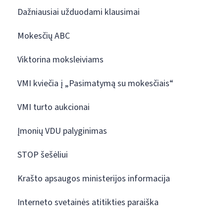
Dažniausiai užduodami klausimai
Mokesčių ABC
Viktorina moksleiviams
VMI kviečia į „Pasimatymą su mokesčiais“
VMI turto aukcionai
Įmonių VDU palyginimas
STOP šešėliui
Krašto apsaugos ministerijos informacija
Interneto svetainės atitikties paraiška