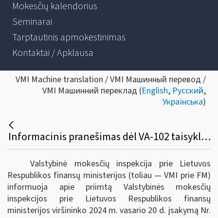
Mokesčių kalendorius
Seminarai
Tarptautinis apmokestinimas
Kontaktai / Apklausa
VMI Machine translation / VMI Машинный перевод /
VMI Машинний переклад (
English
,
Русский
,
Українська
)
Informacinis pranešimas dėl VA-102 taisyklių pakeitimo
Valstybinė mokesčių inspekcija prie Lietuvos
Respublikos finansų ministerijos (toliau ― VMI prie FM)
informuoja apie priimtą Valstybinės mokesčių
inspekcijos prie Lietuvos Respublikos finansų
ministerijos viršininko 2024 m. vasario 20 d. įsakymą Nr.