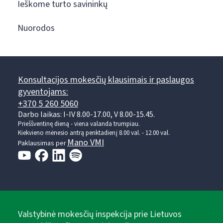
Ieškome turto savininkų
Nuorodos
Konsultacijos mokesčių klausimais ir paslaugos
gyventojams:
+370 5 260 5060
Darbo laikas: I-IV 8.00-17.00, V 8.00-15.45.
Prieššventinę dieną - viena valanda trumpiau.
Kiekvieno mėnesio antrą penktadienį 8.00 val. - 12.00 val.
Mano VMI
Paklausimas per
Valstybinė mokesčių inspekcija prie Lietuvos