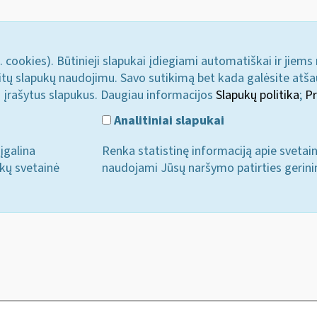
. cookies). Būtinieji slapukai įdiegiami automatiškai ir jiems
u kitų slapukų naudojimu. Savo sutikimą bet kada galėsite atš
i įrašytus slapukus. Daugiau informacijos
Slapukų politika
;
Pr
Analitiniai slapukai
įgalina
Renka statistinę informaciją apie svetai
ukų svetainė
naudojami Jūsų naršymo patirties gerini