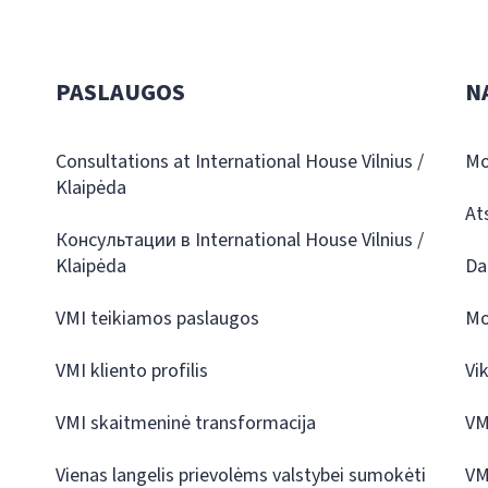
PASLAUGOS
N
Consultations at International House Vilnius /
Mo
Klaipėda
At
Консультации в International House Vilnius /
Klaipėda
Da
VMI teikiamos paslaugos
Mo
VMI kliento profilis
Vi
VMI skaitmeninė transformacija
VM
Vienas langelis prievolėms valstybei sumokėti
VM