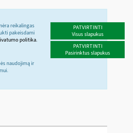
 nėra reikalingas
PATVIRTINTI
aukti pakeisdami
Visus slapukus
ivatumo politika.
PATVIRTINTI
Pasirinktus slapukus
nės naudojimą ir
mui.