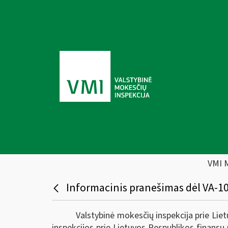
VMI 
Informacinis pranešimas dėl VA-10
Valstybinė mokesčių inspekcija prie Lie
inspekcijos prie Lietuvos Respublikos finansų 