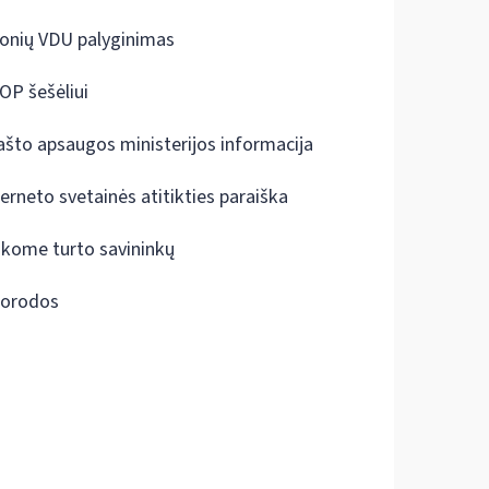
onių VDU palyginimas
OP šešėliui
ašto apsaugos ministerijos informacija
terneto svetainės atitikties paraiška
škome turto savininkų
orodos