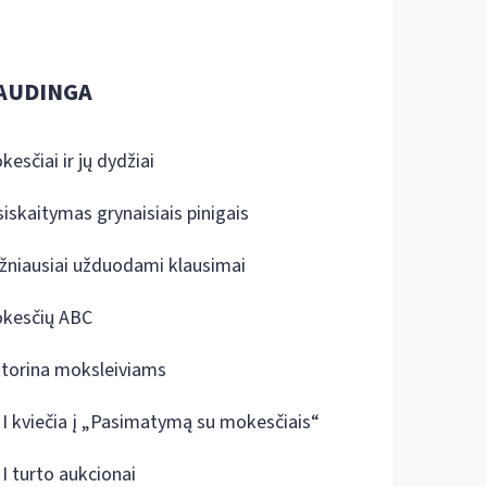
AUDINGA
kesčiai ir jų dydžiai
siskaitymas grynaisiais pinigais
žniausiai užduodami klausimai
kesčių ABC
ktorina moksleiviams
I kviečia į „Pasimatymą su mokesčiais“
I turto aukcionai