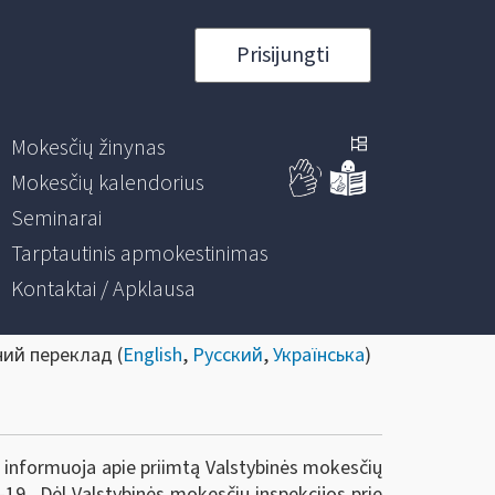
Prisijungti
Mokesčių žinynas
Mokesčių kalendorius
Seminarai
Tarptautinis apmokestinimas
Kontaktai / Apklausa
ний переклад (
English
,
Русский
,
Українська
)
) informuoja apie priimtą Valstybinės mokesčių
A-19 „Dėl Valstybinės mokesčių inspekcijos prie