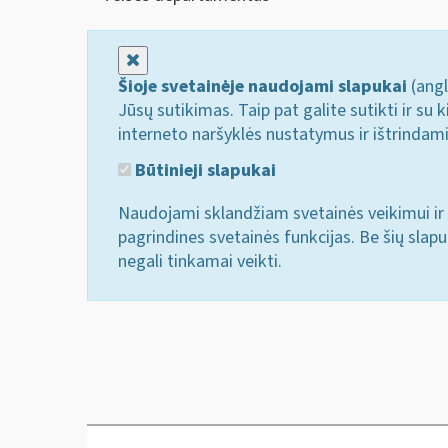
Uždaryti
Šioje svetainėje naudojami slapukai
(angl
Jūsų sutikimas. Taip pat galite sutikti ir s
interneto naršyklės nustatymus ir ištrindam
Būtinieji slapukai
Naudojami sklandžiam svetainės veikimui ir 
pagrindines svetainės funkcijas. Be šių slap
negali tinkamai veikti.