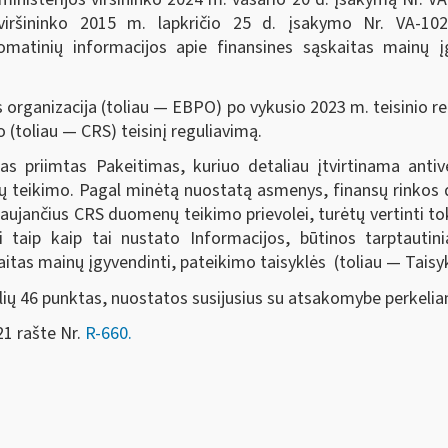
 viršininko 2015 m. lapkričio 25 d. įsakymo Nr. VA-102
matinių informacijos apie finansines sąskaitas mainų įgy
 organizacija (toliau — EBPO) po vykusio 2023 m. teisinio r
(toliau — CRS) teisinį reguliavimą.
jas priimtas Pakeitimas, kuriuo detaliau įtvirtinama ant
ų teikimo. Pagal minėtą nuostatą asmenys, finansų rinkos da
raujančius CRS duomenų teikimo prievolei, turėtų vertinti to
 taip kaip tai nustato Informacijos, būtinos tarptauti
itas mainų įgyvendinti, pateikimo taisyklės (toliau — Taisyk
klių 46 punktas, nuostatos susijusius su atsakomybe perkelia
21 rašte Nr.
R-660.