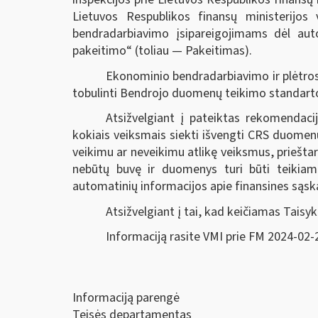
Lietuvos Respublikos finansų ministerijos
bendradarbiavimo įsipareigojimams dėl auto
pakeitimo“ (toliau — Pakeitimas).
Ekonominio bendradarbiavimo ir plėtros
tobulinti Bendrojo duomenų teikimo standarto 
Atsižvelgiant į pateiktas rekomendaci
kokiais veiksmais siekti išvengti CRS duomen
veikimu ar neveikimu atlikę veiksmus, priešta
nebūtų buvę ir duomenys turi būti teikiami
automatinių informacijos apie finansines sąska
Atsižvelgiant į tai, kad keičiamas Taisy
Informaciją rasite VMI prie FM 2024-02-
Informaciją parengė
Teisės departamentas