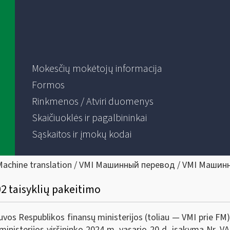
Mokesčių mokėtojų informacija
Formos
Rinkmenos / Atviri duomenys
Skaičiuoklės ir pagalbininkai
Sąskaitos ir įmokų kodai
Machine translation / VMI Машинный перевод / VMI Машин
2 taisyklių pakeitimo
tuvos Respublikos finansų ministerijos (toliau ― VMI prie FM
ministerijos viršininko 2024 m. vasario 20 d. įsakymą Nr. V