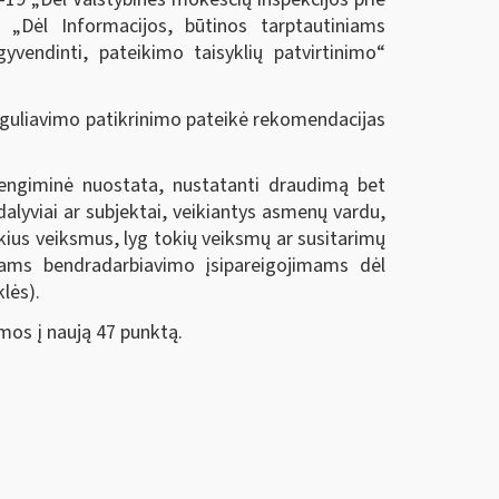
 „Dėl Informacijos, būtinos tarptautiniams
vendinti, pateikimo taisyklių patvirtinimo“
eguliavimo patikrinimo pateikė rekomendacijas
ivengiminė nuostata, nustatanti draudimą bet
lyviai ar subjektai, veikiantys asmenų vardu,
kius veiksmus, lyg tokių veiksmų ar susitarimų
niams bendradarbiavimo įsipareigojimams dėl
lės).
mos į naują 47 punktą.