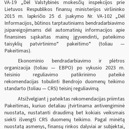
VA-19 „Dėl Valstybinės mokesčių inspekcijos prie
Lietuvos Respublikos finansų ministerijos viršininko
2015 m. lapkričio 25 d. įsakymo Nr. VA-102 „Dėl
Informacijos, būtinos tarptautiniams bendradarbiavimo
įsipareigojimams dėl automatinių informacijos apie
finansines sąskaitas mainų įgyvendinti, pateikimo
taisyklių patvirtinimo“ pakeitimo“ (toliau —
Pakeitimas).
Ekonominio bendradarbiavimo ir plėtros
organizacija (toliau — EBPO) po vykusio 2023 m.
teisinio reguliavimo patikrinimo pateikė
rekomendacijas tobulinti Bendrojo duomenų teikimo
standarto (toliau — CRS) teisinį reguliavimą.
Atsižvelgiant į pateiktas rekomendacijas priimtas
Pakeitimas, kuriuo detaliau įtvirtinama antivengiminė
nuostata, nustatanti draudimą bet kokiais veiksmais
siekti išvengti CRS duomenų teikimo. Pagal minėtą
nuostatą asmenys, finansų rinkos dalyviai ar subjektai,