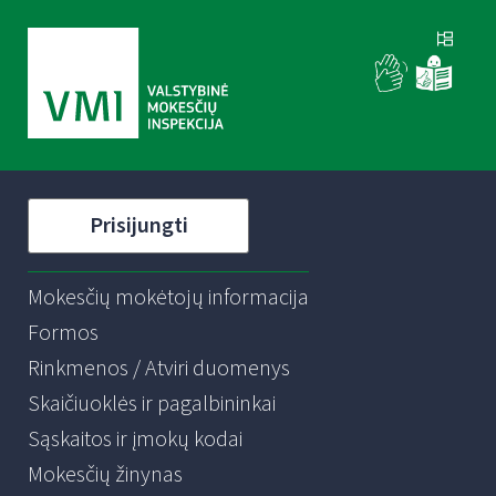
Prisijungti
Mokesčių mokėtojų informacija
Formos
Rinkmenos / Atviri duomenys
Skaičiuoklės ir pagalbininkai
Sąskaitos ir įmokų kodai
Mokesčių žinynas