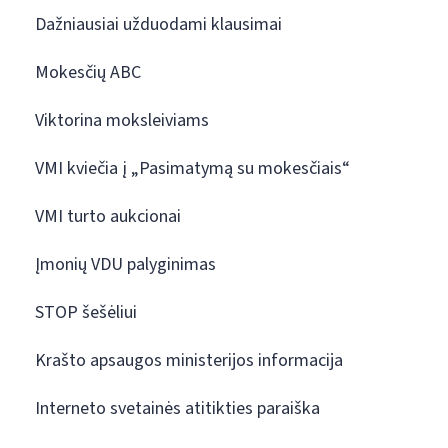
Dažniausiai užduodami klausimai
Mokesčių ABC
Viktorina moksleiviams
VMI kviečia į „Pasimatymą su mokesčiais“
VMI turto aukcionai
Įmonių VDU palyginimas
STOP šešėliui
Krašto apsaugos ministerijos informacija
Interneto svetainės atitikties paraiška