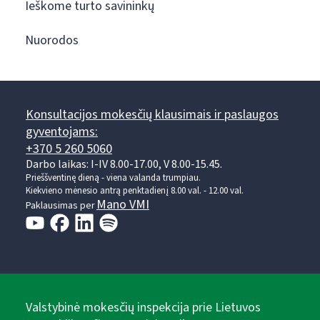
Ieškome turto savininkų
Nuorodos
Konsultacijos mokesčių klausimais ir paslaugos
gyventojams:
+370 5 260 5060
Darbo laikas: I-IV 8.00-17.00, V 8.00-15.45.
Prieššventinę dieną - viena valanda trumpiau.
Kiekvieno mėnesio antrą penktadienį 8.00 val. - 12.00 val.
Mano VMI
Paklausimas per
Valstybinė mokesčių inspekcija prie Lietuvos