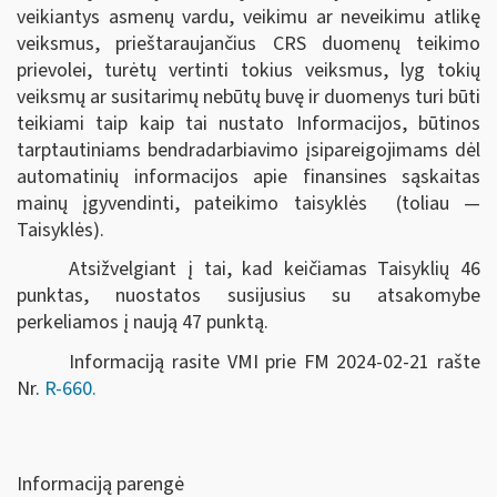
veikiantys asmenų vardu, veikimu ar neveikimu atlikę
veiksmus, prieštaraujančius CRS duomenų teikimo
prievolei, turėtų vertinti tokius veiksmus, lyg tokių
veiksmų ar susitarimų nebūtų buvę ir duomenys turi būti
teikiami taip kaip tai nustato Informacijos, būtinos
tarptautiniams bendradarbiavimo įsipareigojimams dėl
automatinių informacijos apie finansines sąskaitas
mainų įgyvendinti, pateikimo taisyklės (toliau —
Taisyklės).
Atsižvelgiant į tai, kad keičiamas Taisyklių 46
punktas, nuostatos susijusius su atsakomybe
perkeliamos į naują 47 punktą.
Informaciją rasite VMI prie FM 2024-02-21 rašte
Nr.
R-660.
Informaciją parengė