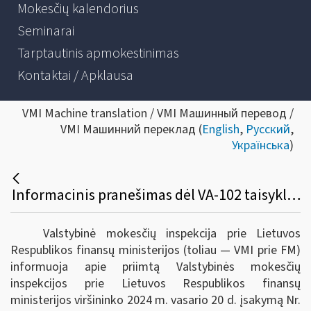
Mokesčių kalendorius
Seminarai
Tarptautinis apmokestinimas
Kontaktai / Apklausa
VMI Machine translation / VMI Машинный перевод /
VMI Машинний переклад (
English
,
Русский
,
Українська
)
Informacinis pranešimas dėl VA-102 taisyklių pakeitimo
Valstybinė mokesčių inspekcija prie Lietuvos
Respublikos finansų ministerijos (toliau ― VMI prie FM)
informuoja apie priimtą Valstybinės mokesčių
inspekcijos prie Lietuvos Respublikos finansų
ministerijos viršininko 2024 m. vasario 20 d. įsakymą Nr.