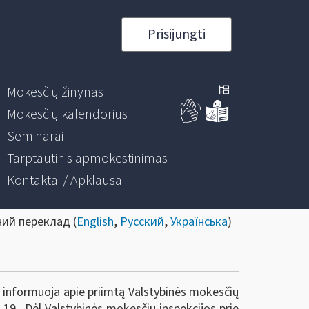
Prisijungti
Mokesčių žinynas
Mokesčių kalendorius
Seminarai
Tarptautinis apmokestinimas
Kontaktai / Apklausa
ний переклад (
English
,
Русский
,
Українська
)
) informuoja apie priimtą Valstybinės mokesčių
A-19 „Dėl Valstybinės mokesčių inspekcijos prie