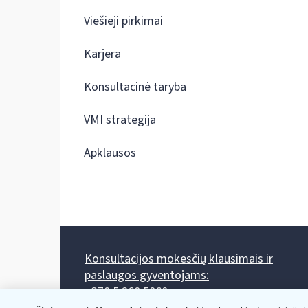
Viešieji pirkimai
Karjera
Konsultacinė taryba
VMI strategija
Apklausos
Konsultacijos mokesčių klausimais ir
paslaugos gyventojams:
+370 5 260 5060
Darbo laikas: I-IV 8.00-17.00, V 8.00-15.45.