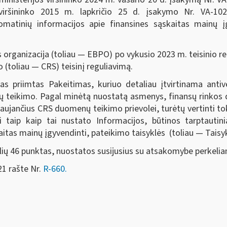
 viršininko 2015 m. lapkričio 25 d. įsakymo Nr. VA-102
matinių informacijos apie finansines sąskaitas mainų įgy
 organizacija (toliau — EBPO) po vykusio 2023 m. teisinio r
(toliau — CRS) teisinį reguliavimą.
jas priimtas Pakeitimas, kuriuo detaliau įtvirtinama ant
ų teikimo. Pagal minėtą nuostatą asmenys, finansų rinkos da
raujančius CRS duomenų teikimo prievolei, turėtų vertinti to
 taip kaip tai nustato Informacijos, būtinos tarptauti
itas mainų įgyvendinti, pateikimo taisyklės (toliau — Taisyk
klių 46 punktas, nuostatos susijusius su atsakomybe perkelia
21 rašte Nr.
R-660.