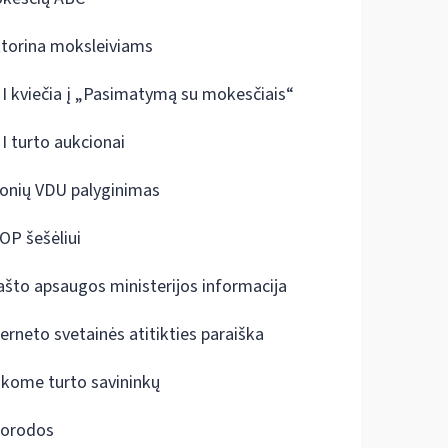
ktorina moksleiviams
I kviečia į „Pasimatymą su mokesčiais“
I turto aukcionai
onių VDU palyginimas
OP šešėliui
ašto apsaugos ministerijos informacija
terneto svetainės atitikties paraiška
škome turto savininkų
orodos