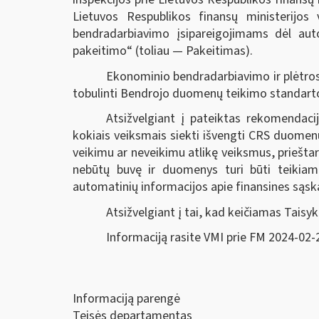
Lietuvos Respublikos finansų ministerijos
bendradarbiavimo įsipareigojimams dėl auto
pakeitimo“ (toliau — Pakeitimas).
Ekonominio bendradarbiavimo ir plėtros
tobulinti Bendrojo duomenų teikimo standarto 
Atsižvelgiant į pateiktas rekomendaci
kokiais veiksmais siekti išvengti CRS duomen
veikimu ar neveikimu atlikę veiksmus, priešta
nebūtų buvę ir duomenys turi būti teikiami
automatinių informacijos apie finansines sąska
Atsižvelgiant į tai, kad keičiamas Taisy
Informaciją rasite VMI prie FM 2024-02-
Informaciją parengė
Teisės departamentas