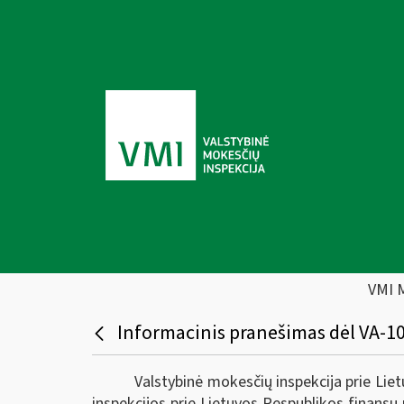
VMI 
Informacinis pranešimas dėl VA-10
Valstybinė mokesčių inspekcija prie Lie
inspekcijos prie Lietuvos Respublikos finansų 