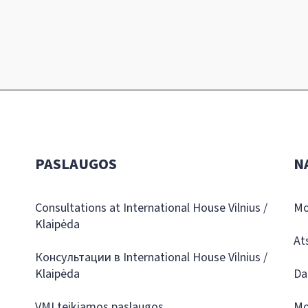
PASLAUGOS
N
Consultations at International House Vilnius /
Mo
Klaipėda
At
Консультации в International House Vilnius /
Klaipėda
Da
VMI teikiamos paslaugos
Mo