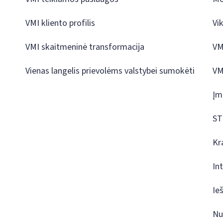
VMI kliento profilis
Vi
VMI skaitmeninė transformacija
VM
Vienas langelis prievolėms valstybei sumokėti
VM
Įm
ST
Kr
In
Ie
Nu