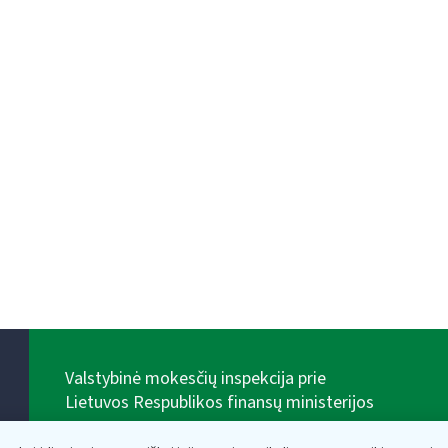
Valstybinė mokesčių inspekcija prie
Lietuvos Respublikos finansų ministerijos
Biudžetinė įstaiga. Juridinio asmens kodas — 188659752,