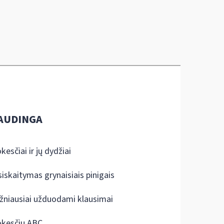
AUDINGA
kesčiai ir jų dydžiai
siskaitymas grynaisiais pinigais
žniausiai užduodami klausimai
kesčių ABC