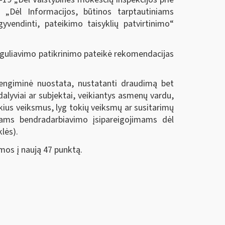
 „Dėl Informacijos, būtinos tarptautiniams
vendinti, pateikimo taisyklių patvirtinimo“
eguliavimo patikrinimo pateikė rekomendacijas
ivengiminė nuostata, nustatanti draudimą bet
lyviai ar subjektai, veikiantys asmenų vardu,
kius veiksmus, lyg tokių veiksmų ar susitarimų
niams bendradarbiavimo įsipareigojimams dėl
lės).
mos į naują 47 punktą.