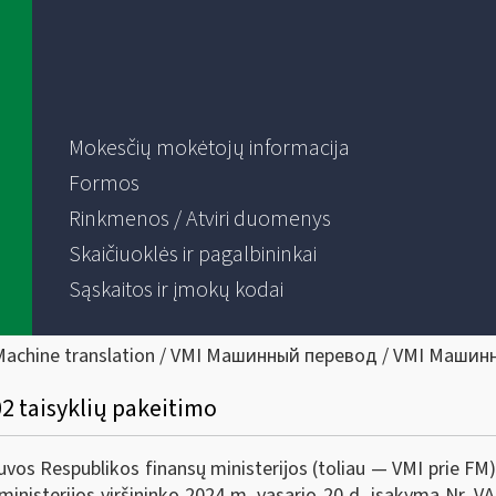
Mokesčių mokėtojų informacija
Formos
Rinkmenos / Atviri duomenys
Skaičiuoklės ir pagalbininkai
Sąskaitos ir įmokų kodai
Machine translation / VMI Машинный перевод / VMI Машин
2 taisyklių pakeitimo
tuvos Respublikos finansų ministerijos (toliau ― VMI prie FM
ministerijos viršininko 2024 m. vasario 20 d. įsakymą Nr. V