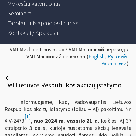
Mokesčių kalendorius
Seminarai
Tarptautinis apmokestinimas
Kontaktai / Apklausa
VMI Machine translation / VMI Машинный перевод /
VMI Машинний переклад (
English
,
Русский
,
Українська
)
Dėl Lietuvos Respublikos akcizų įstatymo 37 straipsnio 3 dalies taikymo nuo 2024 m. vasario 21 d.
Informuojame, kad, vadovaujantis Lietuvos
Respublikos akcizų įstatymo (toliau − AĮ) pakeitimu Nr.
[1]
XIV-2473
,
nuo 2024 m. vasario 21 d.
keičiasi AĮ 37
straipsnio 3 dalis, kurioje nustatoma akcizų lengvata
gazoliams, skirtiems naudoti žemės ūkio veiklai ir