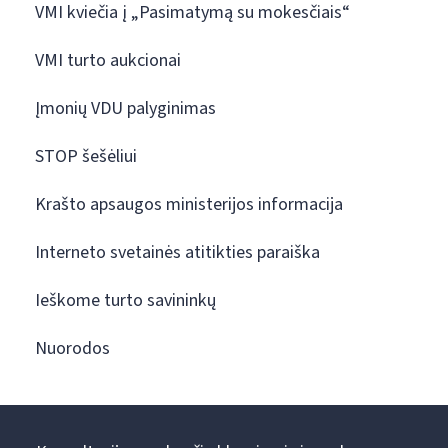
VMI kviečia į „Pasimatymą su mokesčiais“
VMI turto aukcionai
Įmonių VDU palyginimas
STOP šešėliui
Krašto apsaugos ministerijos informacija
Interneto svetainės atitikties paraiška
Ieškome turto savininkų
Nuorodos