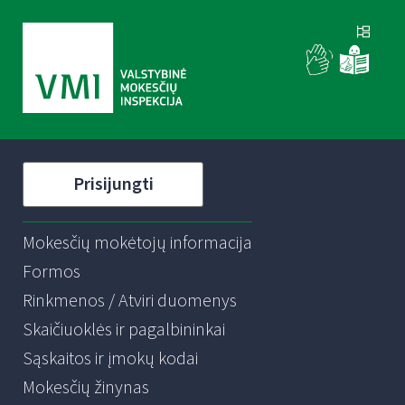
Prisijungti
Mokesčių mokėtojų informacija
Formos
Rinkmenos / Atviri duomenys
Skaičiuoklės ir pagalbininkai
Sąskaitos ir įmokų kodai
Mokesčių žinynas