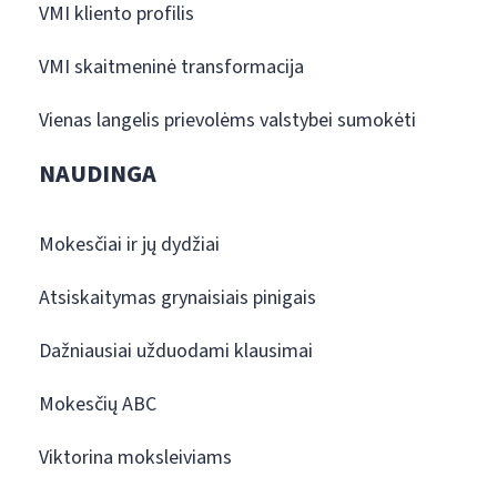
VMI kliento profilis
VMI skaitmeninė transformacija
Vienas langelis prievolėms valstybei sumokėti
NAUDINGA
Mokesčiai ir jų dydžiai
Atsiskaitymas grynaisiais pinigais
Dažniausiai užduodami klausimai
Mokesčių ABC
Viktorina moksleiviams