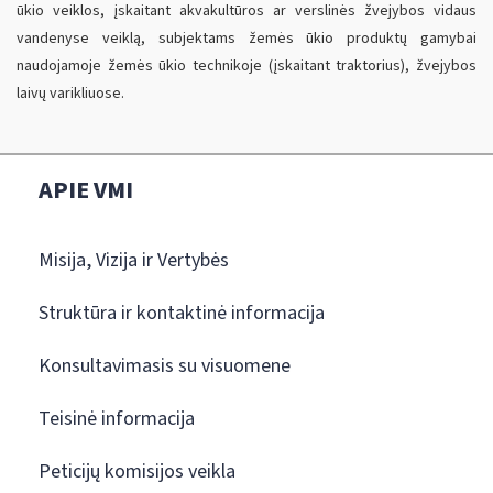
ūkio veiklos, įskaitant akvakultūros ar verslinės žvejybos vidaus
vandenyse veiklą, subjektams žemės ūkio produktų gamybai
naudojamoje žemės ūkio technikoje (įskaitant traktorius), žvejybos
laivų varikliuose.
APIE VMI
Misija, Vizija ir Vertybės
Struktūra ir kontaktinė informacija
Konsultavimasis su visuomene
Teisinė informacija
Peticijų komisijos veikla