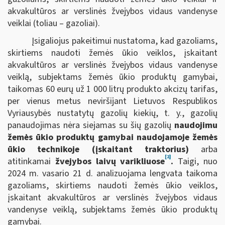
akvakultūros ar verslinės žvejybos vidaus vandenyse
veiklai (toliau – gazoliai).
Įsigaliojus pakeitimui nustatoma, kad gazoliams,
skirtiems naudoti žemės ūkio veiklos, įskaitant
akvakultūros ar verslinės žvejybos vidaus vandenyse
veiklą, subjektams žemės ūkio produktų gamybai,
taikomas 60 eurų už 1 000 litrų produkto akcizų tarifas,
per vienus metus neviršijant Lietuvos Respublikos
Vyriausybės nustatytų gazolių kiekių, t. y., gazolių
panaudojimas nėra siejamas su šių gazolių
naudojimu
žemės ūkio produktų gamybai naudojamoje žemės
ūkio technikoje (įskaitant traktorius)
arba
[2]
atitinkamai
žvejybos laivų varikliuose
.
Taigi, nuo
2024 m. vasario 21 d. analizuojama lengvata taikoma
gazoliams, skirtiems naudoti žemės ūkio veiklos,
įskaitant akvakultūros ar verslinės žvejybos vidaus
vandenyse veiklą, subjektams žemės ūkio produktų
gamybai.