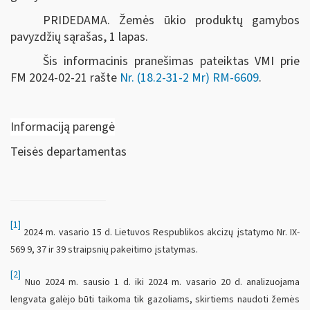
PRIDEDAMA. Žemės ūkio produktų gamybos
pavyzdžių sąrašas, 1 lapas.
Šis informacinis pranešimas pateiktas VMI prie
FM
2024-02-21 rašte
Nr. (18.2-31-2 Mr) RM-6609
.
Informaciją parengė
Teisės departamentas
[1]
2024 m. vasario 15 d. Lietuvos Respublikos akcizų įstatymo Nr. IX-
569 9, 37 ir 39 straipsnių pakeitimo įstatymas.
[2]
Nuo 2024 m. sausio 1 d. iki 2024 m. vasario 20 d. analizuojama
lengvata galėjo būti taikoma tik gazoliams, skirtiems naudoti žemės