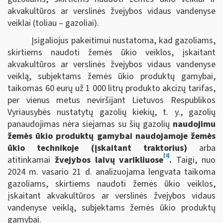
akvakultūros ar verslinės žvejybos vidaus vandenyse
veiklai (toliau – gazoliai).
Įsigaliojus pakeitimui nustatoma, kad gazoliams,
skirtiems naudoti žemės ūkio veiklos, įskaitant
akvakultūros ar verslinės žvejybos vidaus vandenyse
veiklą, subjektams žemės ūkio produktų gamybai,
taikomas 60 eurų už 1 000 litrų produkto akcizų tarifas,
per vienus metus neviršijant Lietuvos Respublikos
Vyriausybės nustatytų gazolių kiekių, t. y., gazolių
panaudojimas nėra siejamas su šių gazolių
naudojimu
žemės ūkio produktų gamybai naudojamoje žemės
ūkio technikoje (įskaitant traktorius)
arba
[2]
atitinkamai
žvejybos laivų varikliuose
.
Taigi, nuo
2024 m. vasario 21 d. analizuojama lengvata taikoma
gazoliams, skirtiems naudoti žemės ūkio veiklos,
įskaitant akvakultūros ar verslinės žvejybos vidaus
vandenyse veiklą, subjektams žemės ūkio produktų
gamybai.