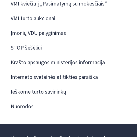
VMI kviečia į „Pasimatymą su mokesčiais“
VMI turto aukcionai
Įmonių VDU palyginimas
STOP šešėliui
Krašto apsaugos ministerijos informacija
Interneto svetainės atitikties paraiška
Ieškome turto savininkų
Nuorodos