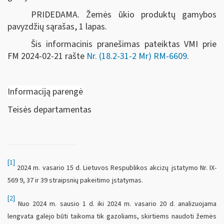
PRIDEDAMA. Žemės ūkio produktų gamybos
pavyzdžių sąrašas, 1 lapas.
Šis informacinis pranešimas pateiktas VMI prie
FM
2024-02-21 rašte
Nr. (18.2-31-2 Mr) RM-6609
.
Informaciją parengė
Teisės departamentas
[1]
2024 m. vasario 15 d. Lietuvos Respublikos akcizų įstatymo Nr. IX-
569 9, 37 ir 39 straipsnių pakeitimo įstatymas.
[2]
Nuo 2024 m. sausio 1 d. iki 2024 m. vasario 20 d. analizuojama
lengvata galėjo būti taikoma tik gazoliams, skirtiems naudoti žemės