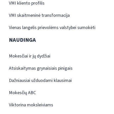
VMI kliento profilis
VMI skaitmeninė transformacija
Vienas langelis prievolėms valstybei sumokėti
NAUDINGA
Mokesčiai ir jų dydžiai
Atsiskaitymas grynaisiais pinigais
Dažniausiai užduodami klausimai
Mokesčių ABC
Viktorina moksleiviams