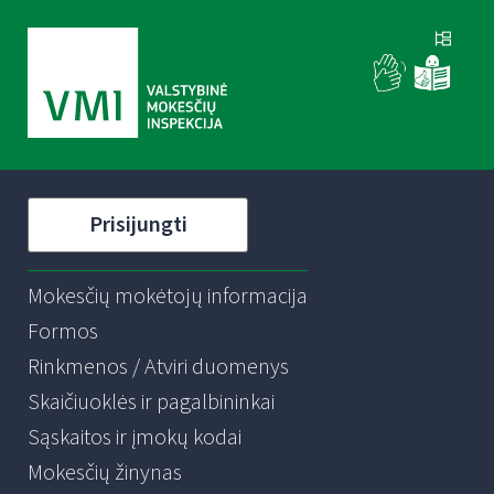
Prisijungti
Mokesčių mokėtojų informacija
Formos
Rinkmenos / Atviri duomenys
Skaičiuoklės ir pagalbininkai
Sąskaitos ir įmokų kodai
Mokesčių žinynas