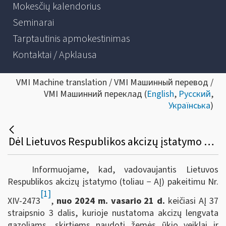
Mokesčių kalendorius
Seminarai
Tarptautinis apmokestinimas
Kontaktai / Apklausa
VMI Machine translation / VMI Машинный перевод /
VMI Машинний переклад (
English
,
Русский
,
Українська
)
Dėl Lietuvos Respublikos akcizų įstatymo 37 straipsnio 3 dalies taikymo nuo 2024 m. vasario 21 d.
Informuojame, kad, vadovaujantis Lietuvos
Respublikos akcizų įstatymo (toliau − AĮ) pakeitimu Nr.
[1]
XIV-2473
,
nuo 2024 m. vasario 21 d.
keičiasi AĮ 37
straipsnio 3 dalis, kurioje nustatoma akcizų lengvata
gazoliams, skirtiems naudoti žemės ūkio veiklai ir