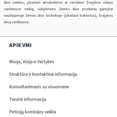
ūkio veiklos, įskaitant akvakultūros ar verslinės žvejybos vidaus
vandenyse veiklą, subjektams žemės ūkio produktų gamybai
naudojamoje žemės ūkio technikoje (įskaitant traktorius), žvejybos
laivų varikliuose.
APIE VMI
Misija, Vizija ir Vertybės
Struktūra ir kontaktinė informacija
Konsultavimasis su visuomene
Teisinė informacija
Peticijų komisijos veikla