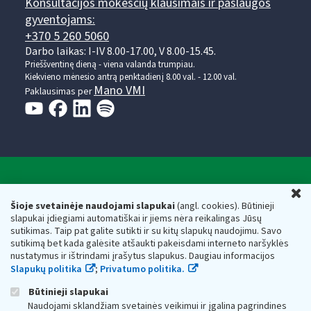
Konsultacijos mokesčių klausimais ir paslaugos
gyventojams:
+370 5 260 5060
Darbo laikas: I-IV 8.00-17.00, V 8.00-15.45.
Prieššventinę dieną - viena valanda trumpiau.
Kiekvieno mėnesio antrą penktadienį 8.00 val. - 12.00 val.
Mano VMI
Paklausimas per
Valstybinė mokesčių inspekcija prie Lietuvos
U
Respublikos finansų ministerijos
Šioje svetainėje naudojami slapukai
(angl. cookies). Būtinieji
slapukai įdiegiami automatiškai ir jiems nėra reikalingas Jūsų
Biudžetinė įstaiga. Juridinio asmens kodas — 188659752,
sutikimas. Taip pat galite sutikti ir su kitų slapukų naudojimu. Savo
adresas: Vasario 16-osios g. 14, 01107 Vilnius, Lietuva, el.paštas:
sutikimą bet kada galėsite atšaukti pakeisdami interneto naršyklės
vmi@vmi.lt
, E. pristatymo dėžutės adresas 188659752
nustatymus ir ištrindami įrašytus slapukus. Daugiau informacijos
Duomenys apie Valstybinę mokesčių inspekciją prie Lietuvos
Slapukų politika
;
Privatumo politika.
Respublikos finansų ministerijos kaupiami ir saugomi Juridinių
asmenų registre
Būtinieji slapukai
Naudojami sklandžiam svetainės veikimui ir įgalina pagrindines