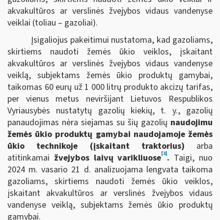
akvakultūros ar verslinės žvejybos vidaus vandenyse
veiklai (toliau – gazoliai).
Įsigaliojus pakeitimui nustatoma, kad gazoliams,
skirtiems naudoti žemės ūkio veiklos, įskaitant
akvakultūros ar verslinės žvejybos vidaus vandenyse
veiklą, subjektams žemės ūkio produktų gamybai,
taikomas 60 eurų už 1 000 litrų produkto akcizų tarifas,
per vienus metus neviršijant Lietuvos Respublikos
Vyriausybės nustatytų gazolių kiekių, t. y., gazolių
panaudojimas nėra siejamas su šių gazolių
naudojimu
žemės ūkio produktų gamybai naudojamoje žemės
ūkio technikoje (įskaitant traktorius)
arba
[2]
atitinkamai
žvejybos laivų varikliuose
.
Taigi, nuo
2024 m. vasario 21 d. analizuojama lengvata taikoma
gazoliams, skirtiems naudoti žemės ūkio veiklos,
įskaitant akvakultūros ar verslinės žvejybos vidaus
vandenyse veiklą, subjektams žemės ūkio produktų
gamybai.