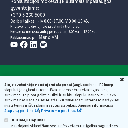
Konsultacijos mokesčių klausimais ir paslaugos
gyventojams:
+370 5 260 5060
Darbo laikas: I-IV 8.00-17.00, V 8.00-15.45.
Prieššventinę dieną - viena valanda trumpiau.
Kiekvieno mėnesio antrą penktadienį 8.00 val. - 12.00 val.
Mano VMI
Paklausimas per
Valstybinė mokesčių inspekcija prie Lietuvos
U
Respublikos finansų ministerijos
Šioje svetainėje naudojami slapukai
(angl. cookies). Būtinieji
slapukai įdiegiami automatiškai ir jiems nėra reikalingas Jūsų
Biudžetinė įstaiga. Juridinio asmens kodas — 188659752,
sutikimas. Taip pat galite sutikti ir su kitų slapukų naudojimu. Savo
adresas: Vasario 16-osios g. 14, 01107 Vilnius, Lietuva, el.paštas:
sutikimą bet kada galėsite atšaukti pakeisdami interneto naršyklės
vmi@vmi.lt
, E. pristatymo dėžutės adresas 188659752
nustatymus ir ištrindami įrašytus slapukus. Daugiau informacijos
Duomenys apie Valstybinę mokesčių inspekciją prie Lietuvos
Slapukų politika
;
Privatumo politika.
Respublikos finansų ministerijos kaupiami ir saugomi Juridinių
asmenų registre
Būtinieji slapukai
Naudojami sklandžiam svetainės veikimui ir įgalina pagrindines