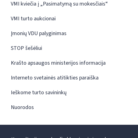
VMI kviečia į „Pasimatymą su mokesčiais“
VMI turto aukcionai
Įmonių VDU palyginimas
STOP šešėliui
Krašto apsaugos ministerijos informacija
Interneto svetainės atitikties paraiška
Ieškome turto savininkų
Nuorodos