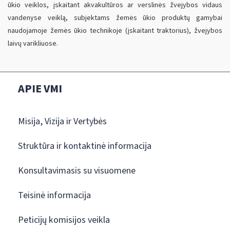
ūkio veiklos, įskaitant akvakultūros ar verslinės žvejybos vidaus
vandenyse veiklą, subjektams žemės ūkio produktų gamybai
naudojamoje žemės ūkio technikoje (įskaitant traktorius), žvejybos
laivų varikliuose.
APIE VMI
Misija, Vizija ir Vertybės
Struktūra ir kontaktinė informacija
Konsultavimasis su visuomene
Teisinė informacija
Peticijų komisijos veikla