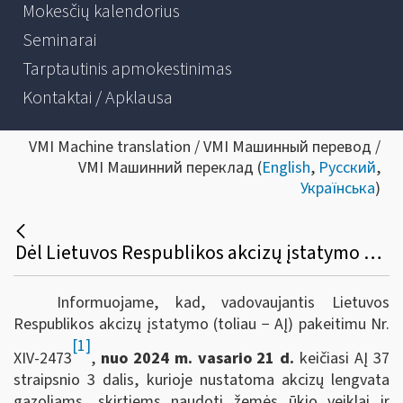
Mokesčių kalendorius
Seminarai
Tarptautinis apmokestinimas
Kontaktai / Apklausa
VMI Machine translation / VMI Машинный перевод /
VMI Машинний переклад (
English
,
Русский
,
Українська
)
Dėl Lietuvos Respublikos akcizų įstatymo 37 straipsnio 3 dalies taikymo nuo 2024 m. vasario 21 d.
Informuojame, kad, vadovaujantis Lietuvos
Respublikos akcizų įstatymo (toliau − AĮ) pakeitimu Nr.
[1]
XIV-2473
,
nuo 2024 m. vasario 21 d.
keičiasi AĮ 37
straipsnio 3 dalis, kurioje nustatoma akcizų lengvata
gazoliams, skirtiems naudoti žemės ūkio veiklai ir