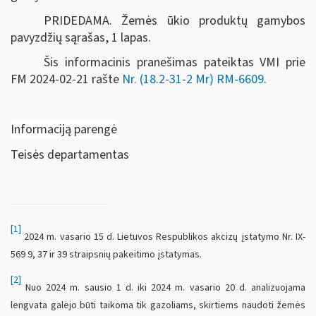
PRIDEDAMA. Žemės ūkio produktų gamybos
pavyzdžių sąrašas, 1 lapas.
Šis informacinis pranešimas pateiktas VMI prie
FM
2024-02-21 rašte
Nr. (18.2-31-2 Mr) RM-6609
.
Informaciją parengė
Teisės departamentas
[1]
2024 m. vasario 15 d. Lietuvos Respublikos akcizų įstatymo Nr. IX-
569 9, 37 ir 39 straipsnių pakeitimo įstatymas.
[2]
Nuo 2024 m. sausio 1 d. iki 2024 m. vasario 20 d. analizuojama
lengvata galėjo būti taikoma tik gazoliams, skirtiems naudoti žemės