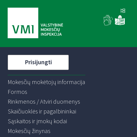
Prisijungti
Mokesčių mokėtojų informacija
Formos
Rinkmenos / Atviri duomenys
Skaičiuoklės ir pagalbininkai
Sąskaitos ir įmokų kodai
Mokesčių žinynas