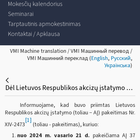
Mokesčių kalendorius
Seminarai
Tarptautinis apmokestinimas
Kontaktai / Apklausa
VMI Machine translation / VMI Машинный перевод /
VMI Машинний переклад (
English
,
Русский
,
Українська
)
Dėl Lietuvos Respublikos akcizų įstatymo pakeitimo
Informuojame, kad buvo priimtas Lietuvos
Respublikos akcizų įstatymo (toliau − AĮ) pakeitimas Nr.
[1]
XIV-2473
(toliau - pakeitimas), kuriuo:
nuo 2024 m. vasario 21 d.
pakeičiama AĮ 37