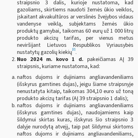
straipsnio 3 dalis, kurioje nustatoma, kad
gazoliams, skirtiems naudoti žemės ūkio veiklos,
įskaitant akvakultūros ar verslinės žvejybos vidaus
vandenyse veiklą, subjektams žemės ūkio
produktų gamybai, taikomas 60 eurų už 1 000 litrų
produkto akcizų tarifas, per vienus metus
neviršijant Lietuvos Respublikos Vyriausybės
[2]
nustatytų gazolių kiekių
.
Nuo 2024 m. kovo 1 d.
pakeičiamas AĮ 39
straipsnis, kuriame nustatoma, kad:
naftos dujoms ir dujiniams angliavandeniliams
(išskyrus gamtines dujas), jeigu šiame straipsnyje
nenustatyta kitaip, taikomas 304,10 euro už toną
produkto akcizų tarifas (AĮ 39 straipsnio 1 dalis);
naftos dujoms ir dujiniams angliavandeniliams
(išskyrus gamtines dujas), naudojamiems kaip
šildymui skirtas kuras, išskyrus šio straipsnio 3
dalyje nurodytą atvejį, taip pat šildymui skirtoms
naftos dujoms ir dujiniams angliavandeniliams,