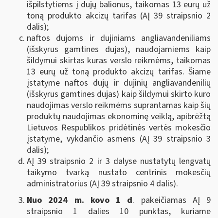
išpilstytiems į dujų balionus, taikomas 13 eurų už
toną produkto akcizų tarifas (AĮ 39 straipsnio 2
dalis);
naftos dujoms ir dujiniams angliavandeniliams
(išskyrus gamtines dujas), naudojamiems kaip
šildymui skirtas kuras verslo reikmėms, taikomas
13 eurų už toną produkto akcizų tarifas. Šiame
įstatyme naftos dujų ir dujinių angliavandenilių
(išskyrus gamtines dujas) kaip šildymui skirto kuro
naudojimas verslo reikmėms suprantamas kaip šių
produktų naudojimas ekonominę veiklą, apibrėžtą
Lietuvos Respublikos pridėtinės vertės mokesčio
įstatyme, vykdančio asmens (AĮ 39 straipsnio 3
dalis);
AĮ 39 straipsnio 2 ir 3 dalyse nustatytų lengvatų
taikymo tvarką nustato centrinis mokesčių
administratorius (AĮ 39 straipsnio 4 dalis).
Nuo 2024 m. kovo 1 d
. pakeičiamas AĮ 9
straipsnio 1 dalies 10 punktas, kuriame