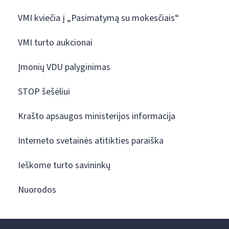
VMI kviečia į „Pasimatymą su mokesčiais“
VMI turto aukcionai
Įmonių VDU palyginimas
STOP šešėliui
Krašto apsaugos ministerijos informacija
Interneto svetainės atitikties paraiška
Ieškome turto savininkų
Nuorodos