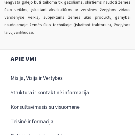
lengvata galėjo būti taikoma tik gazoliams, skirtiems naudoti žemės
ūkio veiklos, įskaitant akvakultūros ar verslinės žvejybos vidaus
vandenyse veiklą, subjektams žemės ūkio produktų gamybai
naudojamoje žemės ūkio technikoje (įskaitant traktorius), žvejybos
laivų varikliuose.
APIE VMI
Misija, Vizija ir Vertybės
Struktūra ir kontaktinė informacija
Konsultavimasis su visuomene
Teisinė informacija