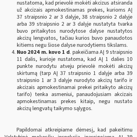
nustatoma, kad prievolė mokėti akcizus atsiranda
už akcizais apmokestinamas prekes, kurioms AĮ
37 straipsnio 2 ar 3 dalyje, 38 straipsnio 2 dalyje
arba 39 straipsnio 2 ar 3 dalyje nustatyta tvarka
buvo pritaikytos nurodytose dalyse nustatytos
akcizų lengvatos, tačiau kurios buvo panaudotos
kitiems negu šiose dalyse nurodytiems tikslams.
Nuo 2024 m. kovo 1 d
. pakeičiama AĮ 9 straipsnio
11 dalis, kurioje nustatoma, kad AĮ 1 dalies 10
punkte nurodytu atveju prievolė mokėti akcizų
skirtumą (tarp AĮ 37 straipsnio 1 dalyje arba 39
straipsnio 1 ar 3 dalyje
nurodyto akcizų tarifo ir
akcizais apmokestinamai prekei pritaikyto akcizų
tarifo) tenka asmeniui, panaudojusiam akcizais
apmokestinamas prekes kitaip, negu nustato
akcizų lengvatų taikymo sąlygos.
Papildomai atkreipiame dėmesį, kad pakeitimu