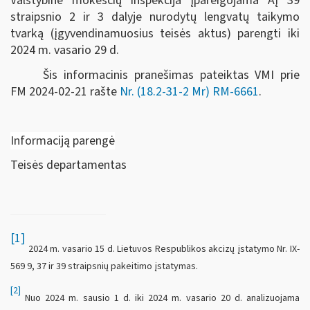
Valstybinė mokesčių inspekcija įpareigojama AĮ 39
straipsnio 2 ir 3 dalyje nurodytų lengvatų taikymo
tvarką (įgyvendinamuosius teisės aktus) parengti iki
2024 m. vasario 29 d.
Šis informacinis pranešimas pateiktas VMI prie
FM
2024-02-21 rašte
Nr. (18.2-31-2 Mr) RM-6661
.
Informaciją parengė
Teisės departamentas
[1]
2024 m. vasario 15 d. Lietuvos Respublikos akcizų įstatymo Nr. IX-
569 9, 37 ir 39 straipsnių pakeitimo įstatymas.
[2]
Nuo 2024 m. sausio 1 d. iki 2024 m. vasario 20 d. analizuojama