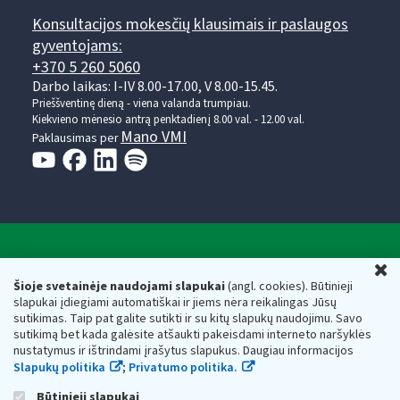
Konsultacijos mokesčių klausimais ir paslaugos
gyventojams:
+370 5 260 5060
Darbo laikas: I-IV 8.00-17.00, V 8.00-15.45.
Prieššventinę dieną - viena valanda trumpiau.
Kiekvieno mėnesio antrą penktadienį 8.00 val. - 12.00 val.
Mano VMI
Paklausimas per
Valstybinė mokesčių inspekcija prie Lietuvos
U
Respublikos finansų ministerijos
Šioje svetainėje naudojami slapukai
(angl. cookies). Būtinieji
slapukai įdiegiami automatiškai ir jiems nėra reikalingas Jūsų
Biudžetinė įstaiga. Juridinio asmens kodas — 188659752,
sutikimas. Taip pat galite sutikti ir su kitų slapukų naudojimu. Savo
adresas: Vasario 16-osios g. 14, 01107 Vilnius, Lietuva, el.paštas:
sutikimą bet kada galėsite atšaukti pakeisdami interneto naršyklės
vmi@vmi.lt
, E. pristatymo dėžutės adresas 188659752
nustatymus ir ištrindami įrašytus slapukus. Daugiau informacijos
Duomenys apie Valstybinę mokesčių inspekciją prie Lietuvos
Slapukų politika
;
Privatumo politika.
Respublikos finansų ministerijos kaupiami ir saugomi Juridinių
asmenų registre
Būtinieji slapukai