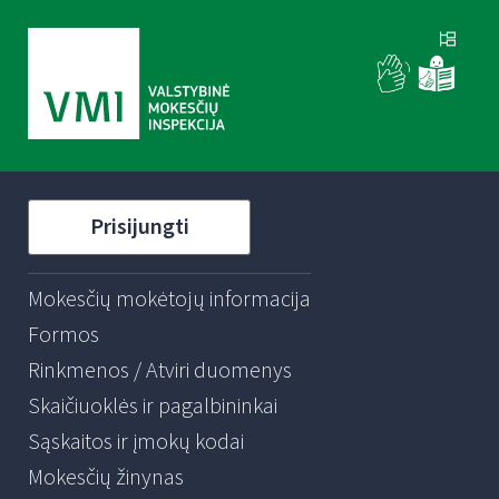
Prisijungti
Mokesčių mokėtojų informacija
Formos
Rinkmenos / Atviri duomenys
Skaičiuoklės ir pagalbininkai
Sąskaitos ir įmokų kodai
Mokesčių žinynas