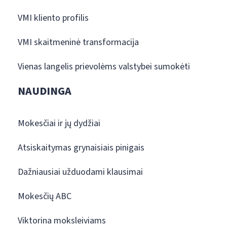
VMI kliento profilis
VMI skaitmeninė transformacija
Vienas langelis prievolėms valstybei sumokėti
NAUDINGA
Mokesčiai ir jų dydžiai
Atsiskaitymas grynaisiais pinigais
Dažniausiai užduodami klausimai
Mokesčių ABC
Viktorina moksleiviams