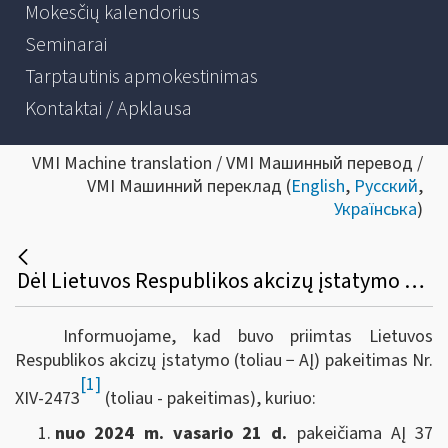
Mokesčių kalendorius
Seminarai
Tarptautinis apmokestinimas
Kontaktai / Apklausa
VMI Machine translation / VMI Машинный перевод /
VMI Машинний переклад (
English
,
Русский
,
Українська
)
Dėl Lietuvos Respublikos akcizų įstatymo pakeitimo
Informuojame, kad buvo priimtas Lietuvos
Respublikos akcizų įstatymo (toliau − AĮ) pakeitimas Nr.
[1]
XIV-2473
(toliau - pakeitimas), kuriuo:
nuo 2024 m. vasario 21 d.
pakeičiama AĮ 37