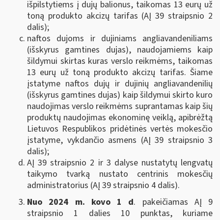
išpilstytiems į dujų balionus, taikomas 13 eurų už
toną produkto akcizų tarifas (AĮ 39 straipsnio 2
dalis);
naftos dujoms ir dujiniams angliavandeniliams
(išskyrus gamtines dujas), naudojamiems kaip
šildymui skirtas kuras verslo reikmėms, taikomas
13 eurų už toną produkto akcizų tarifas. Šiame
įstatyme naftos dujų ir dujinių angliavandenilių
(išskyrus gamtines dujas) kaip šildymui skirto kuro
naudojimas verslo reikmėms suprantamas kaip šių
produktų naudojimas ekonominę veiklą, apibrėžtą
Lietuvos Respublikos pridėtinės vertės mokesčio
įstatyme, vykdančio asmens (AĮ 39 straipsnio 3
dalis);
AĮ 39 straipsnio 2 ir 3 dalyse nustatytų lengvatų
taikymo tvarką nustato centrinis mokesčių
administratorius (AĮ 39 straipsnio 4 dalis).
Nuo 2024 m. kovo 1 d
. pakeičiamas AĮ 9
straipsnio 1 dalies 10 punktas, kuriame