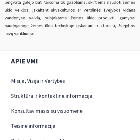
lengvata galėjo būti taikoma tik gazoliams, skirtiems naudoti žemės
ūkio veiklos, įskaitant akvakultūros ar verslinės žvejybos vidaus
vandenyse veiklą, subjektams žemės ūkio produktų gamybai
naudojamoje žemės ūkio technikoje (įskaitant traktorius), žvejybos
laivų varikliuose.
APIE VMI
Misija, Vizija ir Vertybės
Struktūra ir kontaktinė informacija
Konsultavimasis su visuomene
Teisinė informacija