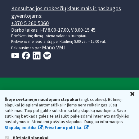
Konsultacijos mokesčių klausimais ir paslaugos
gyventojams:
+370 5 260 5060
Darbo laikas: I-IV 8.00-17.00, V 8.00-15.45.
Prieššventinę dieną - viena valanda trumpiau.
Kiekvieno mėnesio antrą penktadienį 8.00 val. - 12.00 val.
Mano VMI
Paklausimas per
Valstybinė mokesčių inspekcija prie Lietuvos
U
Respublikos finansų ministerijos
Šioje svetainėje naudojami slapukai
(angl. cookies). Būtinieji
slapukai įdiegiami automatiškai ir jiems nėra reikalingas Jūsų
Biudžetinė įstaiga. Juridinio asmens kodas — 188659752,
sutikimas. Taip pat galite sutikti ir su kitų slapukų naudojimu. Savo
adresas: Vasario 16-osios g. 14, 01107 Vilnius, Lietuva, el.paštas:
sutikimą bet kada galėsite atšaukti pakeisdami interneto naršyklės
vmi@vmi.lt
, E. pristatymo dėžutės adresas 188659752
nustatymus ir ištrindami įrašytus slapukus. Daugiau informacijos
Duomenys apie Valstybinę mokesčių inspekciją prie Lietuvos
Slapukų politika
;
Privatumo politika.
Respublikos finansų ministerijos kaupiami ir saugomi Juridinių
asmenų registre
Būtinieji slapukai