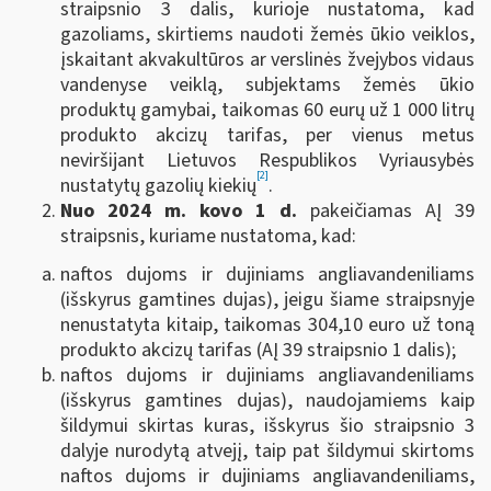
straipsnio 3 dalis, kurioje nustatoma, kad
gazoliams, skirtiems naudoti žemės ūkio veiklos,
įskaitant akvakultūros ar verslinės žvejybos vidaus
vandenyse veiklą, subjektams žemės ūkio
produktų gamybai, taikomas 60 eurų už 1 000 litrų
produkto akcizų tarifas, per vienus metus
neviršijant Lietuvos Respublikos Vyriausybės
[2]
nustatytų gazolių kiekių
.
Nuo 2024 m. kovo 1 d.
pakeičiamas AĮ 39
straipsnis, kuriame nustatoma, kad:
naftos dujoms ir dujiniams angliavandeniliams
(išskyrus gamtines dujas), jeigu šiame straipsnyje
nenustatyta kitaip, taikomas 304,10 euro už toną
produkto akcizų tarifas (AĮ 39 straipsnio 1 dalis);
naftos dujoms ir dujiniams angliavandeniliams
(išskyrus gamtines dujas), naudojamiems kaip
šildymui skirtas kuras, išskyrus šio straipsnio 3
dalyje nurodytą atvejį, taip pat šildymui skirtoms
naftos dujoms ir dujiniams angliavandeniliams,