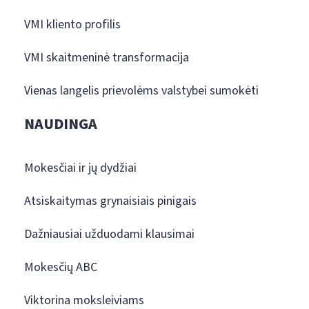
VMI kliento profilis
VMI skaitmeninė transformacija
Vienas langelis prievolėms valstybei sumokėti
NAUDINGA
Mokesčiai ir jų dydžiai
Atsiskaitymas grynaisiais pinigais
Dažniausiai užduodami klausimai
Mokesčių ABC
Viktorina moksleiviams