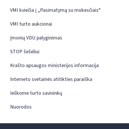
VMI kviečia į „Pasimatymą su mokesčiais“
VMI turto aukcionai
Įmonių VDU palyginimas
STOP šešėliui
Krašto apsaugos ministerijos informacija
Interneto svetainės atitikties paraiška
Ieškome turto savininkų
Nuorodos