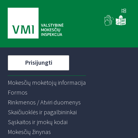
Prisijungti
Mokesčių mokėtojų informacija
Formos
Rinkmenos / Atviri duomenys
Skaičiuoklės ir pagalbininkai
Sąskaitos ir įmokų kodai
Mokesčių žinynas