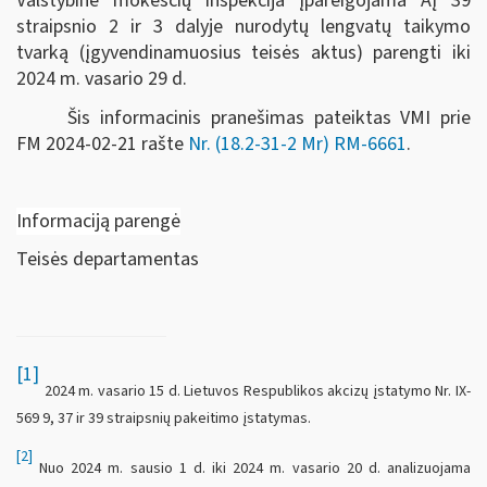
Valstybinė mokesčių inspekcija įpareigojama AĮ 39
straipsnio 2 ir 3 dalyje nurodytų lengvatų taikymo
tvarką (įgyvendinamuosius teisės aktus) parengti iki
2024 m. vasario 29 d.
Šis informacinis pranešimas pateiktas VMI prie
FM
2024-02-21 rašte
Nr. (18.2-31-2 Mr) RM-6661
.
Informaciją parengė
Teisės departamentas
[1]
2024 m. vasario 15 d. Lietuvos Respublikos akcizų įstatymo Nr. IX-
569 9, 37 ir 39 straipsnių pakeitimo įstatymas.
[2]
Nuo 2024 m. sausio 1 d. iki 2024 m. vasario 20 d. analizuojama