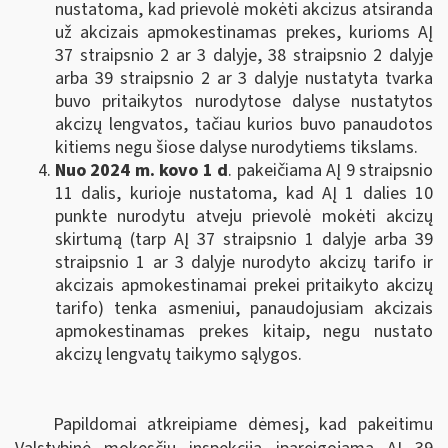
nustatoma, kad prievolė mokėti akcizus atsiranda
už akcizais apmokestinamas prekes, kurioms AĮ
37 straipsnio 2 ar 3 dalyje, 38 straipsnio 2 dalyje
arba 39 straipsnio 2 ar 3 dalyje nustatyta tvarka
buvo pritaikytos nurodytose dalyse nustatytos
akcizų lengvatos, tačiau kurios buvo panaudotos
kitiems negu šiose dalyse nurodytiems tikslams.
Nuo 2024 m. kovo 1 d
. pakeičiama AĮ 9 straipsnio
11 dalis, kurioje nustatoma, kad AĮ 1 dalies 10
punkte nurodytu atveju prievolė mokėti akcizų
skirtumą (tarp AĮ 37 straipsnio 1 dalyje arba 39
straipsnio 1 ar 3 dalyje
nurodyto akcizų tarifo ir
akcizais apmokestinamai prekei pritaikyto akcizų
tarifo) tenka asmeniui, panaudojusiam akcizais
apmokestinamas prekes kitaip, negu nustato
akcizų lengvatų taikymo sąlygos.
Papildomai atkreipiame dėmesį, kad pakeitimu