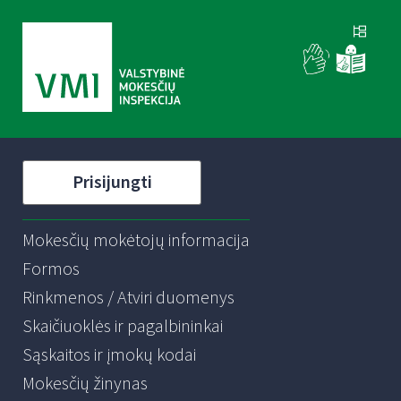
Prisijungti
Mokesčių mokėtojų informacija
Formos
Rinkmenos / Atviri duomenys
Skaičiuoklės ir pagalbininkai
Sąskaitos ir įmokų kodai
Mokesčių žinynas