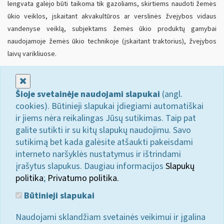
lengvata galėjo būti taikoma tik gazoliams, skirtiems naudoti žemės
ūkio veiklos, įskaitant akvakultūros ar verslinės žvejybos vidaus
vandenyse veiklą, subjektams žemės ūkio produktų gamybai
naudojamoje žemės ūkio technikoje (įskaitant traktorius), žvejybos
laivų varikliuose.
Uždaryti
Šioje svetainėje naudojami slapukai
(angl.
cookies). Būtinieji slapukai įdiegiami automatiškai
ir jiems nėra reikalingas Jūsų sutikimas. Taip pat
galite sutikti ir su kitų slapukų naudojimu. Savo
sutikimą bet kada galėsite atšaukti pakeisdami
interneto naršyklės nustatymus ir ištrindami
įrašytus slapukus. Daugiau informacijos
Slapukų
politika
;
Privatumo politika.
Būtinieji slapukai
Naudojami sklandžiam svetainės veikimui ir įgalina