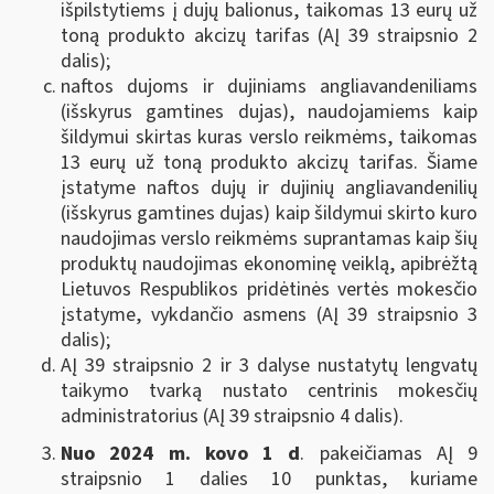
išpilstytiems į dujų balionus, taikomas 13 eurų už
toną produkto akcizų tarifas (AĮ 39 straipsnio 2
dalis);
naftos dujoms ir dujiniams angliavandeniliams
(išskyrus gamtines dujas), naudojamiems kaip
šildymui skirtas kuras verslo reikmėms, taikomas
13 eurų už toną produkto akcizų tarifas. Šiame
įstatyme naftos dujų ir dujinių angliavandenilių
(išskyrus gamtines dujas) kaip šildymui skirto kuro
naudojimas verslo reikmėms suprantamas kaip šių
produktų naudojimas ekonominę veiklą, apibrėžtą
Lietuvos Respublikos pridėtinės vertės mokesčio
įstatyme, vykdančio asmens (AĮ 39 straipsnio 3
dalis);
AĮ 39 straipsnio 2 ir 3 dalyse nustatytų lengvatų
taikymo tvarką nustato centrinis mokesčių
administratorius (AĮ 39 straipsnio 4 dalis).
Nuo 2024 m. kovo 1 d
. pakeičiamas AĮ 9
straipsnio 1 dalies 10 punktas, kuriame