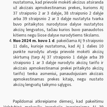
nustatoma, kad prievolė mokėti akcizus atsiranda
už akcizais apmokestinamas prekes, kurioms AĮ
37 straipsnio 2 ar 3 dalyje, 38 straipsnio 2 dalyje
arba 39 straipsnio 2 ar 3 dalyje nustatyta tvarka
buvo pritaikytos nurodytose dalyse nustatytos
akcizų lengvatos, tačiau kurios buvo panaudotos
kitiems negu šiose dalyse nurodytiems tikslams.
Nuo 2024 m. kovo 1 d
. pakeičiama AĮ 9 straipsnio
11 dalis, kurioje nustatoma, kad AĮ 1 dalies 10
punkte nurodytu atveju prievolė mokėti akcizų
skirtumą (tarp AĮ 37 straipsnio 1 dalyje arba 39
straipsnio 1 ar 3 dalyje
nurodyto akcizų tarifo ir
akcizais apmokestinamai prekei pritaikyto akcizų
tarifo) tenka asmeniui, panaudojusiam akcizais
apmokestinamas prekes kitaip, negu nustato
akcizų lengvatų taikymo sąlygos.
Papildomai atkreipiame dėmesį, kad pakeitimu