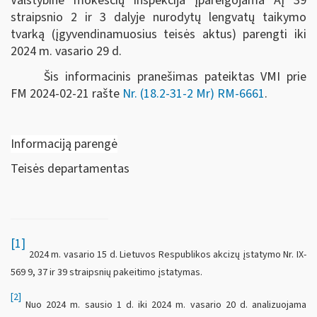
Valstybinė mokesčių inspekcija įpareigojama AĮ 39
straipsnio 2 ir 3 dalyje nurodytų lengvatų taikymo
tvarką (įgyvendinamuosius teisės aktus) parengti iki
2024 m. vasario 29 d.
Šis informacinis pranešimas pateiktas VMI prie
FM
2024-02-21 rašte
Nr. (18.2-31-2 Mr) RM-6661
.
Informaciją parengė
Teisės departamentas
[1]
2024 m. vasario 15 d. Lietuvos Respublikos akcizų įstatymo Nr. IX-
569 9, 37 ir 39 straipsnių pakeitimo įstatymas.
[2]
Nuo 2024 m. sausio 1 d. iki 2024 m. vasario 20 d. analizuojama