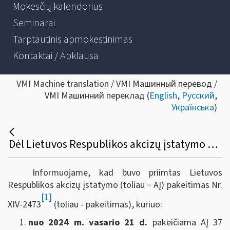
Mokesčių kalendorius
Seminarai
Tarptautinis apmokestinimas
Kontaktai / Apklausa
VMI Machine translation / VMI Машинный перевод /
VMI Машинний переклад (
English
,
Русский
,
Українська
)
Dėl Lietuvos Respublikos akcizų įstatymo pakeitimo
Informuojame, kad buvo priimtas Lietuvos
Respublikos akcizų įstatymo (toliau − AĮ) pakeitimas Nr.
[1]
XIV-2473
(toliau - pakeitimas), kuriuo:
nuo 2024 m. vasario 21 d.
pakeičiama AĮ 37