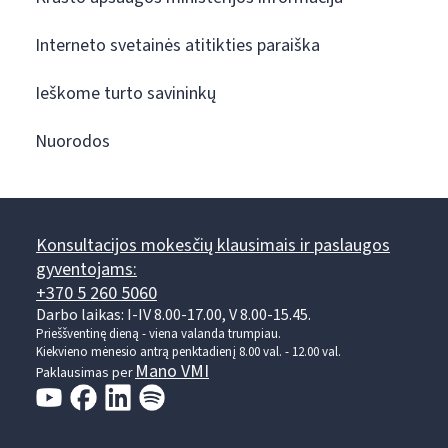
Interneto svetainės atitikties paraiška
Ieškome turto savininkų
Nuorodos
Konsultacijos mokesčių klausimais ir paslaugos
gyventojams:
+370 5 260 5060
Darbo laikas: I-IV 8.00-17.00, V 8.00-15.45.
Prieššventinę dieną - viena valanda trumpiau.
Kiekvieno mėnesio antrą penktadienį 8.00 val. - 12.00 val.
Mano VMI
Paklausimas per