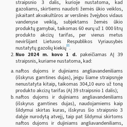
straipsnio 3 dalis, kurioje nustatoma, kad
gazoliams, skirtiems naudoti žemės ūkio veiklos,
įskaitant akvakultūros ar verslinės žvejybos vidaus
vandenyse veiklą, subjektams žemės ūkio
produktų gamybai, taikomas 60 eurų už 1 000 litrų
produkto akcizų tarifas, per vienus metus
neviršijant Lietuvos Respublikos Vyriausybės
[2]
nustatytų gazolių kiekių
.
Nuo 2024 m. kovo 1 d.
pakeičiamas AĮ 39
straipsnis, kuriame nustatoma, kad:
naftos dujoms ir dujiniams angliavandeniliams
(išskyrus gamtines dujas), jeigu šiame straipsnyje
nenustatyta kitaip, taikomas 304,10 euro už toną
produkto akcizų tarifas (AĮ 39 straipsnio 1 dalis);
naftos dujoms ir dujiniams angliavandeniliams
(išskyrus gamtines dujas), naudojamiems kaip
šildymui skirtas kuras, išskyrus šio straipsnio 3
dalyje nurodytą atvejį, taip pat šildymui skirtoms
naftos dujoms ir dujiniams angliavandeniliams,