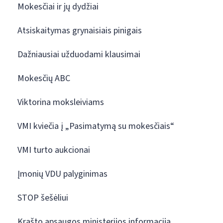
Mokesčiai ir jų dydžiai
Atsiskaitymas grynaisiais pinigais
Dažniausiai užduodami klausimai
Mokesčių ABC
Viktorina moksleiviams
VMI kviečia į „Pasimatymą su mokesčiais“
VMI turto aukcionai
Įmonių VDU palyginimas
STOP šešėliui
Krašto apsaugos ministerijos informacija