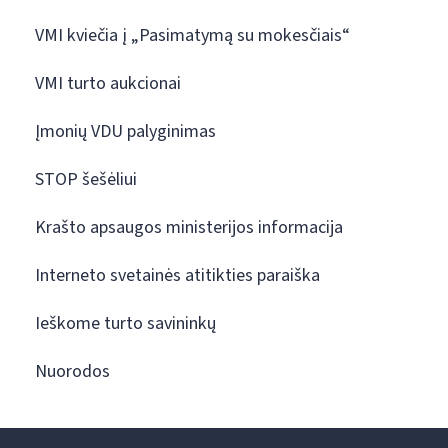
VMI kviečia į „Pasimatymą su mokesčiais“
VMI turto aukcionai
Įmonių VDU palyginimas
STOP šešėliui
Krašto apsaugos ministerijos informacija
Interneto svetainės atitikties paraiška
Ieškome turto savininkų
Nuorodos