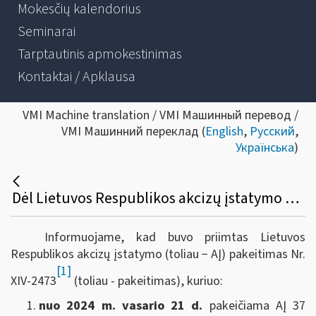
Mokesčių kalendorius
Seminarai
Tarptautinis apmokestinimas
Kontaktai / Apklausa
VMI Machine translation / VMI Машинный перевод /
VMI Машинний переклад (
English
,
Русский
,
Українська
)
Dėl Lietuvos Respublikos akcizų įstatymo pakeitimo
Informuojame, kad buvo priimtas Lietuvos
Respublikos akcizų įstatymo (toliau − AĮ) pakeitimas Nr.
[1]
XIV-2473
(toliau - pakeitimas), kuriuo:
nuo 2024 m. vasario 21 d.
pakeičiama AĮ 37