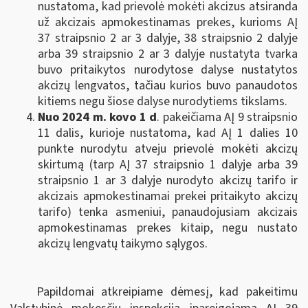
nustatoma, kad prievolė mokėti akcizus atsiranda
už akcizais apmokestinamas prekes, kurioms AĮ
37 straipsnio 2 ar 3 dalyje, 38 straipsnio 2 dalyje
arba 39 straipsnio 2 ar 3 dalyje nustatyta tvarka
buvo pritaikytos nurodytose dalyse nustatytos
akcizų lengvatos, tačiau kurios buvo panaudotos
kitiems negu šiose dalyse nurodytiems tikslams.
Nuo 2024 m. kovo 1 d
. pakeičiama AĮ 9 straipsnio
11 dalis, kurioje nustatoma, kad AĮ 1 dalies 10
punkte nurodytu atveju prievolė mokėti akcizų
skirtumą (tarp AĮ 37 straipsnio 1 dalyje arba 39
straipsnio 1 ar 3 dalyje
nurodyto akcizų tarifo ir
akcizais apmokestinamai prekei pritaikyto akcizų
tarifo) tenka asmeniui, panaudojusiam akcizais
apmokestinamas prekes kitaip, negu nustato
akcizų lengvatų taikymo sąlygos.
Papildomai atkreipiame dėmesį, kad pakeitimu