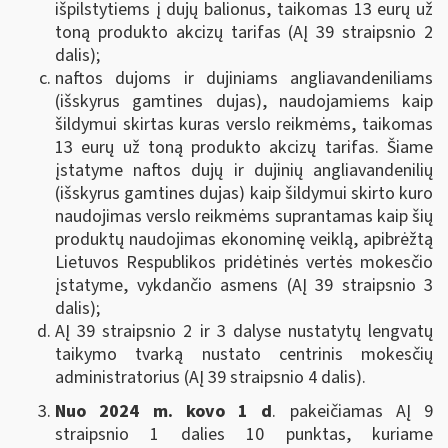
išpilstytiems į dujų balionus, taikomas 13 eurų už
toną produkto akcizų tarifas (AĮ 39 straipsnio 2
dalis);
naftos dujoms ir dujiniams angliavandeniliams
(išskyrus gamtines dujas), naudojamiems kaip
šildymui skirtas kuras verslo reikmėms, taikomas
13 eurų už toną produkto akcizų tarifas. Šiame
įstatyme naftos dujų ir dujinių angliavandenilių
(išskyrus gamtines dujas) kaip šildymui skirto kuro
naudojimas verslo reikmėms suprantamas kaip šių
produktų naudojimas ekonominę veiklą, apibrėžtą
Lietuvos Respublikos pridėtinės vertės mokesčio
įstatyme, vykdančio asmens (AĮ 39 straipsnio 3
dalis);
AĮ 39 straipsnio 2 ir 3 dalyse nustatytų lengvatų
taikymo tvarką nustato centrinis mokesčių
administratorius (AĮ 39 straipsnio 4 dalis).
Nuo 2024 m. kovo 1 d
. pakeičiamas AĮ 9
straipsnio 1 dalies 10 punktas, kuriame