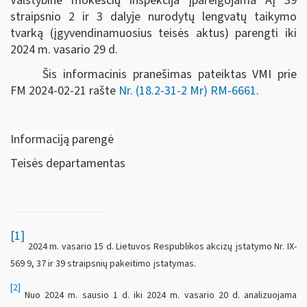
Valstybinė mokesčių inspekcija įpareigojama AĮ 39
straipsnio 2 ir 3 dalyje nurodytų lengvatų taikymo
tvarką (įgyvendinamuosius teisės aktus) parengti iki
2024 m. vasario 29 d.
Šis informacinis pranešimas pateiktas VMI prie
FM
2024-02-21 rašte
Nr. (18.2-31-2 Mr) RM-6661
.
Informaciją parengė
Teisės departamentas
[1]
2024 m. vasario 15 d. Lietuvos Respublikos akcizų įstatymo Nr. IX-
569 9, 37 ir 39 straipsnių pakeitimo įstatymas.
[2]
Nuo 2024 m. sausio 1 d. iki 2024 m. vasario 20 d. analizuojama