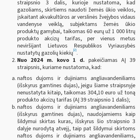
straipsnio 3 dalis, kurioje nustatoma, kad
gazoliams, skirtiems naudoti žemės ūkio veiklos,
įskaitant akvakultūros ar verslinės žvejybos vidaus
vandenyse veiklą, subjektams žemės ūkio
produktų gamybai, taikomas 60 eurų už 1 000 litrų
produkto akcizų tarifas, per vienus metus
neviršijant Lietuvos Respublikos Vyriausybės
[2]
nustatytų gazolių kiekių
.
Nuo 2024 m. kovo 1 d.
pakeičiamas AĮ 39
straipsnis, kuriame nustatoma, kad:
naftos dujoms ir dujiniams angliavandeniliams
(išskyrus gamtines dujas), jeigu šiame straipsnyje
nenustatyta kitaip, taikomas 304,10 euro už toną
produkto akcizų tarifas (AĮ 39 straipsnio 1 dalis);
naftos dujoms ir dujiniams angliavandeniliams
(išskyrus gamtines dujas), naudojamiems kaip
šildymui skirtas kuras, išskyrus šio straipsnio 3
dalyje nurodytą atvejį, taip pat šildymui skirtoms
naftos dujoms ir dujiniams angliavandeniliams,