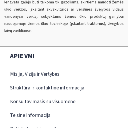
lengvata galėjo būti taikoma tik gazoliams, skirtiems naudoti žemės
ūkio veiklos, įskaitant akvakultūros ar verslinės žvejybos vidaus
vandenyse veiklą, subjektams žemės ūkio produktų gamybai
naudojamoje žemės ūkio technikoje (įskaitant traktorius), žvejybos
laivų varikliuose.
APIE VMI
Misija, Vizija ir Vertybės
Struktūra ir kontaktinė informacija
Konsultavimasis su visuomene
Teisinė informacija