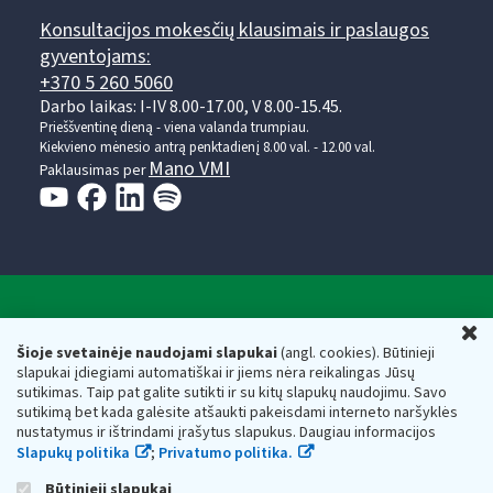
Konsultacijos mokesčių klausimais ir paslaugos
gyventojams:
+370 5 260 5060
Darbo laikas: I-IV 8.00-17.00, V 8.00-15.45.
Prieššventinę dieną - viena valanda trumpiau.
Kiekvieno mėnesio antrą penktadienį 8.00 val. - 12.00 val.
Mano VMI
Paklausimas per
Valstybinė mokesčių inspekcija prie Lietuvos
U
Respublikos finansų ministerijos
Šioje svetainėje naudojami slapukai
(angl. cookies). Būtinieji
slapukai įdiegiami automatiškai ir jiems nėra reikalingas Jūsų
Biudžetinė įstaiga. Juridinio asmens kodas — 188659752,
sutikimas. Taip pat galite sutikti ir su kitų slapukų naudojimu. Savo
adresas: Vasario 16-osios g. 14, 01107 Vilnius, Lietuva, el.paštas:
sutikimą bet kada galėsite atšaukti pakeisdami interneto naršyklės
vmi@vmi.lt
, E. pristatymo dėžutės adresas 188659752
nustatymus ir ištrindami įrašytus slapukus. Daugiau informacijos
Duomenys apie Valstybinę mokesčių inspekciją prie Lietuvos
Slapukų politika
;
Privatumo politika.
Respublikos finansų ministerijos kaupiami ir saugomi Juridinių
asmenų registre
Būtinieji slapukai