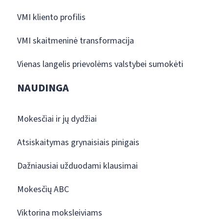
VMI kliento profilis
VMI skaitmeninė transformacija
Vienas langelis prievolėms valstybei sumokėti
NAUDINGA
Mokesčiai ir jų dydžiai
Atsiskaitymas grynaisiais pinigais
Dažniausiai užduodami klausimai
Mokesčių ABC
Viktorina moksleiviams