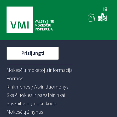
Prisijungti
Mokesčių mokėtojų informacija
Formos
Rinkmenos / Atviri duomenys
Skaičiuoklės ir pagalbininkai
Sąskaitos ir įmokų kodai
Mokesčių žinynas