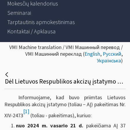
Mokesčių kalendorius
Seminarai
Tarptautinis apmokestinimas
Kontaktai / Apklausa
VMI Machine translation / VMI Машинный перевод /
VMI Машинний переклад (
English
,
Русский
,
Українська
)
Dėl Lietuvos Respublikos akcizų įstatymo pakeitimo
Informuojame, kad buvo priimtas Lietuvos
Respublikos akcizų įstatymo (toliau − AĮ) pakeitimas Nr.
[1]
XIV-2473
(toliau - pakeitimas), kuriuo:
nuo 2024 m. vasario 21 d.
pakeičiama AĮ 37