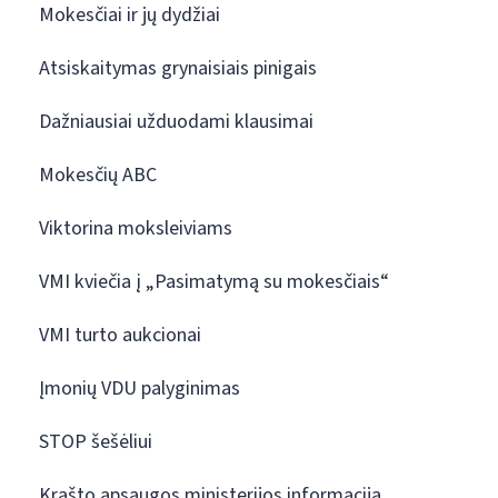
Mokesčiai ir jų dydžiai
Atsiskaitymas grynaisiais pinigais
Dažniausiai užduodami klausimai
Mokesčių ABC
Viktorina moksleiviams
VMI kviečia į „Pasimatymą su mokesčiais“
VMI turto aukcionai
Įmonių VDU palyginimas
STOP šešėliui
Krašto apsaugos ministerijos informacija