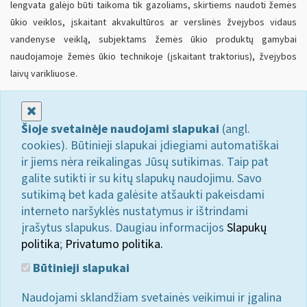
lengvata galėjo būti taikoma tik gazoliams, skirtiems naudoti žemės
ūkio veiklos, įskaitant akvakultūros ar verslinės žvejybos vidaus
vandenyse veiklą, subjektams žemės ūkio produktų gamybai
naudojamoje žemės ūkio technikoje (įskaitant traktorius), žvejybos
laivų varikliuose.
Uždaryti
Šioje svetainėje naudojami slapukai
(angl.
cookies). Būtinieji slapukai įdiegiami automatiškai
ir jiems nėra reikalingas Jūsų sutikimas. Taip pat
galite sutikti ir su kitų slapukų naudojimu. Savo
sutikimą bet kada galėsite atšaukti pakeisdami
interneto naršyklės nustatymus ir ištrindami
įrašytus slapukus. Daugiau informacijos
Slapukų
politika
;
Privatumo politika.
Būtinieji slapukai
Naudojami sklandžiam svetainės veikimui ir įgalina