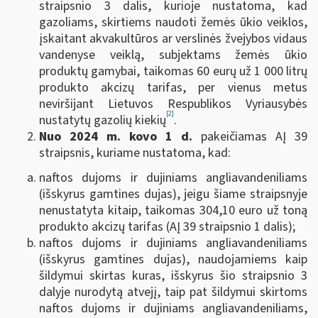
straipsnio 3 dalis, kurioje nustatoma, kad
gazoliams, skirtiems naudoti žemės ūkio veiklos,
įskaitant akvakultūros ar verslinės žvejybos vidaus
vandenyse veiklą, subjektams žemės ūkio
produktų gamybai, taikomas 60 eurų už 1 000 litrų
produkto akcizų tarifas, per vienus metus
neviršijant Lietuvos Respublikos Vyriausybės
[2]
nustatytų gazolių kiekių
.
Nuo 2024 m. kovo 1 d.
pakeičiamas AĮ 39
straipsnis, kuriame nustatoma, kad:
naftos dujoms ir dujiniams angliavandeniliams
(išskyrus gamtines dujas), jeigu šiame straipsnyje
nenustatyta kitaip, taikomas 304,10 euro už toną
produkto akcizų tarifas (AĮ 39 straipsnio 1 dalis);
naftos dujoms ir dujiniams angliavandeniliams
(išskyrus gamtines dujas), naudojamiems kaip
šildymui skirtas kuras, išskyrus šio straipsnio 3
dalyje nurodytą atvejį, taip pat šildymui skirtoms
naftos dujoms ir dujiniams angliavandeniliams,