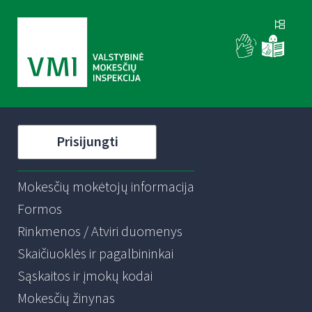
Prisijungti
Mokesčių mokėtojų informacija
Formos
Rinkmenos / Atviri duomenys
Skaičiuoklės ir pagalbininkai
Sąskaitos ir įmokų kodai
Mokesčių žinynas