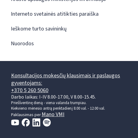
Interneto svetainės atitikties paraiška
Ieškome turto savininkų
Nuorodos
Konsultacijos mokesčių klausimais ir paslaugos
gyventojams:
+370 5 260 5060
Darbo laikas: I-IV 8.00-17.00, V 8.00-15.45.
Prieššventinę dieną - viena valanda trumpiau.
Kiekvieno mėnesio antrą penktadienį 8.00 val. - 12.00 val.
Mano VMI
Paklausimas per