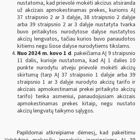
nustatoma, kad prievolė mokėti akcizus atsiranda
už akcizais apmokestinamas prekes, kurioms AĮ
37 straipsnio 2 ar 3 dalyje, 38 straipsnio 2 dalyje
arba 39 straipsnio 2 ar 3 dalyje nustatyta tvarka
buvo pritaikytos nurodytose dalyse nustatytos
akcizų lengvatos, tačiau kurios buvo panaudotos
kitiems negu šiose dalyse nurodytiems tikslams.
Nuo 2024 m. kovo 1 d
. pakeičiama AĮ 9 straipsnio
11 dalis, kurioje nustatoma, kad AĮ 1 dalies 10
punkte nurodytu atveju prievolė mokėti akcizų
skirtumą (tarp AĮ 37 straipsnio 1 dalyje arba 39
straipsnio 1 ar 3 dalyje
nurodyto akcizų tarifo ir
akcizais apmokestinamai prekei pritaikyto akcizų
tarifo) tenka asmeniui, panaudojusiam akcizais
apmokestinamas prekes kitaip, negu nustato
akcizų lengvatų taikymo sąlygos.
Papildomai atkreipiame dėmesį, kad pakeitimu