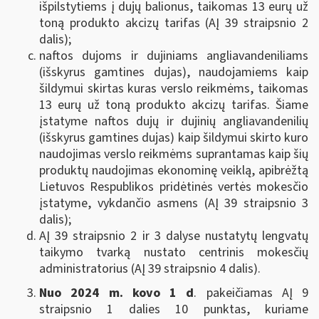
išpilstytiems į dujų balionus, taikomas 13 eurų už
toną produkto akcizų tarifas (AĮ 39 straipsnio 2
dalis);
naftos dujoms ir dujiniams angliavandeniliams
(išskyrus gamtines dujas), naudojamiems kaip
šildymui skirtas kuras verslo reikmėms, taikomas
13 eurų už toną produkto akcizų tarifas. Šiame
įstatyme naftos dujų ir dujinių angliavandenilių
(išskyrus gamtines dujas) kaip šildymui skirto kuro
naudojimas verslo reikmėms suprantamas kaip šių
produktų naudojimas ekonominę veiklą, apibrėžtą
Lietuvos Respublikos pridėtinės vertės mokesčio
įstatyme, vykdančio asmens (AĮ 39 straipsnio 3
dalis);
AĮ 39 straipsnio 2 ir 3 dalyse nustatytų lengvatų
taikymo tvarką nustato centrinis mokesčių
administratorius (AĮ 39 straipsnio 4 dalis).
Nuo 2024 m. kovo 1 d
. pakeičiamas AĮ 9
straipsnio 1 dalies 10 punktas, kuriame