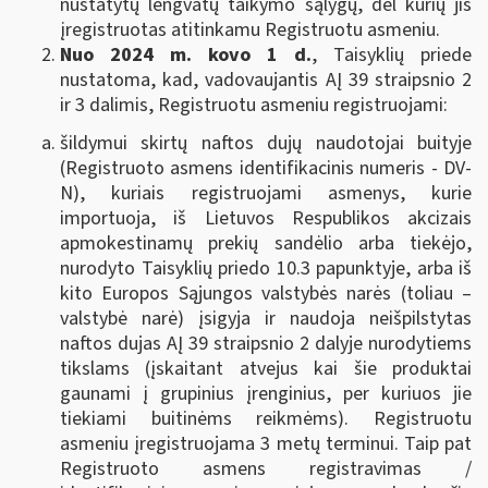
nustatytų lengvatų taikymo sąlygų, dėl kurių jis
įregistruotas atitinkamu Registruotu asmeniu.
Nuo 2024 m. kovo 1 d.
, Taisyklių priede
nustatoma, kad, vadovaujantis AĮ 39 straipsnio 2
ir 3 dalimis, Registruotu asmeniu registruojami:
šildymui skirtų naftos dujų naudotojai buityje
(Registruoto asmens identifikacinis numeris - DV-
N), kuriais registruojami asmenys, kurie
importuoja, iš Lietuvos Respublikos akcizais
apmokestinamų prekių sandėlio arba tiekėjo,
nurodyto Taisyklių priedo 10.3 papunktyje, arba iš
kito Europos Sąjungos valstybės narės (toliau –
valstybė narė) įsigyja ir naudoja neišpilstytas
naftos dujas AĮ 39 straipsnio 2 dalyje nurodytiems
tikslams (įskaitant atvejus kai šie produktai
gaunami į grupinius įrenginius, per kuriuos jie
tiekiami buitinėms reikmėms). Registruotu
asmeniu įregistruojama 3 metų terminui. Taip pat
Registruoto asmens registravimas /