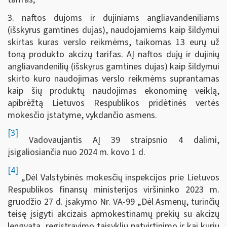
3. naftos dujoms ir dujiniams angliavandeniliams
(išskyrus gamtines dujas), naudojamiems kaip šildymui
skirtas kuras verslo reikmėms, taikomas 13 eurų už
toną produkto akcizų tarifas. AĮ naftos dujų ir dujinių
angliavandenilių (išskyrus gamtines dujas) kaip šildymui
skirto kuro naudojimas verslo reikmėms suprantamas
kaip šių produktų naudojimas ekonominę veiklą,
apibrėžtą Lietuvos Respublikos pridėtinės vertės
mokesčio įstatyme, vykdančio asmens.
[3]
Vadovaujantis AĮ 39 straipsnio 4 dalimi,
įsigaliosiančia nuo 2024 m. kovo 1 d.
[4]
„Dėl Valstybinės mokesčių inspekcijos prie Lietuvos
Respublikos finansų ministerijos viršininko 2023 m.
gruodžio 27 d. įsakymo Nr. VA-99 „Dėl Asmenų, turinčių
teisę įsigyti akcizais apmokestinamų prekių su akcizų
lengvata, registravimo taisyklių patvirtinimo ir kai kurių