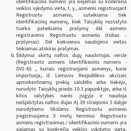
identifikacinis numeris yra siejamas su konkrečia
veiklos vykdymo vieta, t. y., asmenis registruojant
Registruotu asmeniu, suteikiama tiek
identifikacinių numerių, kiek Taisyklių nustatyta
tvarka pateikiama prašymų dėl asmens
registravimo Registruotu asmeniu (toliau -
prašymas). Dėl kiekvienos naudojimo vietos
teikiamas atskiras prašymas.
Šildymui skirtų naftos dujų naudotojas versle
(Registruoto asmens identifikacinis numeris -
DV1-N) , kuriais registruojami asmenys, kurie
importuoja, iš Lietuvos Respublikos akcizais
apmokestinamų prekių sandėlio arba tiekėjo,
nurodyto Taisyklių priedo 10.3 papunktyje, arba iš
kitos valstybės narės įsigyja ir naudoja
neišpilstytas naftos dujas AĮ 39 straipsnio 3 dalyje
nurodytiems tikslams. Registruotu asmeniu
įregistruojama 3 metų terminui. Registruoto
asmens registravimas / identifikacinis numeris yra
siejamas su konkrečia veiklos vykdymo vieta,