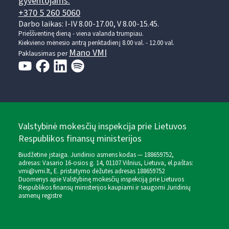
gyventojams:
+370 5 260 5060
Darbo laikas: I-IV 8.00-17.00, V 8.00-15.45.
Prieššventinę dieną - viena valanda trumpiau.
Kiekvieno mėnesio antrą penktadienį 8.00 val. - 12.00 val.
Mano VMI
Paklausimas per
Valstybinė mokesčių inspekcija prie Lietuvos
Respublikos finansų ministerijos
Biudžetinė įstaiga. Juridinio asmens kodas — 188659752,
adresas: Vasario 16-osios g. 14, 01107 Vilnius, Lietuva, el.paštas:
vmi@vmi.lt
, E. pristatymo dėžutės adresas 188659752
Duomenys apie Valstybinę mokesčių inspekciją prie Lietuvos
Respublikos finansų ministerijos kaupiami ir saugomi Juridinių
asmenų registre