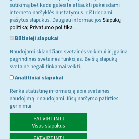
sutikimą bet kada galėsite atšaukti pakeisdami
interneto naršyklės nustatymus ir ištrindami
įrašytus slapukus. Daugiau informacijos
Slapukų
politika
;
Privatumo politika.
Būtinieji slapukai
Naudojami sklandžiam svetainės veikimui ir įgalina
pagrindines svetainės funkcijas. Be šių slapukų
svetainė negali tinkamai veikti.
Analitiniai slapukai
Renka statistinę informaciją apie svetainės
naudojimą ir naudojami Jūsų naršymo patirties
gerinimui.
PATVIRTINTI
Visus slapukus
PATVIRTINTI