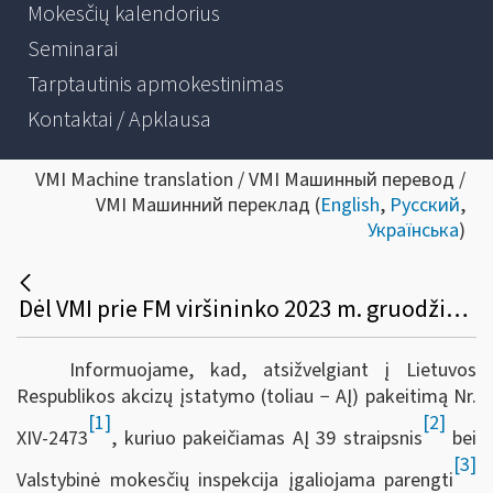
Mokesčių kalendorius
Seminarai
Tarptautinis apmokestinimas
Kontaktai / Apklausa
VMI Machine translation / VMI Машинный перевод /
VMI Машинний переклад (
English
,
Русский
,
Українська
)
Dėl VMI prie FM viršininko 2023 m. gruodžio 27 d. įsakymo Nr. VA-99 pakeitimo
Informuojame, kad, atsižvelgiant į Lietuvos
Respublikos akcizų įstatymo (toliau − AĮ) pakeitimą Nr.
[1]
[2]
XIV-2473
, kuriuo pakeičiamas AĮ 39 straipsnis
bei
[3]
Valstybinė mokesčių inspekcija įgaliojama parengti