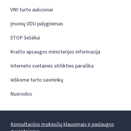
VMI turto aukcionai
Įmonių VDU palyginimas
STOP šešėliui
Krašto apsaugos ministerijos informacija
Interneto svetainės atitikties paraiška
Ieškome turto savininkų
Nuorodos
Konsultacijos mokesčių klausimais ir paslaugos