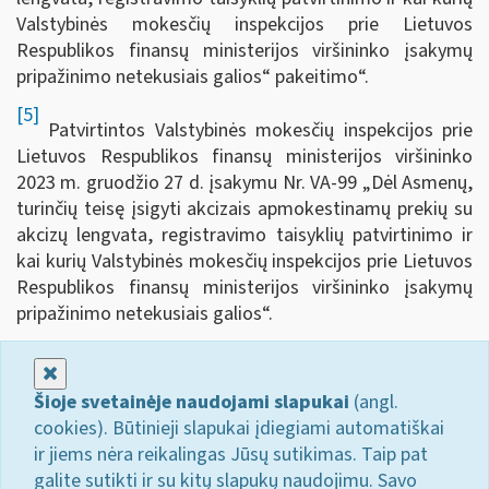
Valstybinės mokesčių inspekcijos prie Lietuvos
Respublikos finansų ministerijos viršininko įsakymų
pripažinimo netekusiais galios“ pakeitimo“.
[5]
Patvirtintos Valstybinės mokesčių inspekcijos prie
Lietuvos Respublikos finansų ministerijos viršininko
2023 m. gruodžio 27 d. įsakymu Nr. VA-99 „Dėl Asmenų,
turinčių teisę įsigyti akcizais apmokestinamų prekių su
akcizų lengvata, registravimo taisyklių patvirtinimo ir
kai kurių Valstybinės mokesčių inspekcijos prie Lietuvos
Respublikos finansų ministerijos viršininko įsakymų
pripažinimo netekusiais galios“.
Uždaryti
Šioje svetainėje naudojami slapukai
(angl.
cookies). Būtinieji slapukai įdiegiami automatiškai
ir jiems nėra reikalingas Jūsų sutikimas. Taip pat
galite sutikti ir su kitų slapukų naudojimu. Savo