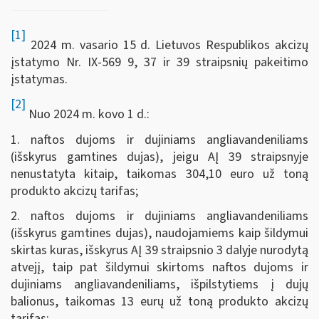
[1]
2024 m. vasario 15 d. Lietuvos Respublikos akcizų
įstatymo Nr. IX-569 9, 37 ir 39 straipsnių pakeitimo
įstatymas.
[2]
Nuo 2024 m. kovo 1 d.:
1. naftos dujoms ir dujiniams angliavandeniliams
(išskyrus gamtines dujas), jeigu AĮ 39 straipsnyje
nenustatyta kitaip, taikomas 304,10 euro už toną
produkto akcizų tarifas;
2. naftos dujoms ir dujiniams angliavandeniliams
(išskyrus gamtines dujas), naudojamiems kaip šildymui
skirtas kuras, išskyrus AĮ 39 straipsnio 3 dalyje nurodytą
atvejį, taip pat šildymui skirtoms naftos dujoms ir
dujiniams angliavandeniliams, išpilstytiems į dujų
balionus, taikomas 13 eurų už toną produkto akcizų
tarifas;