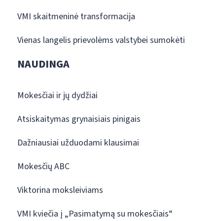
VMI skaitmeninė transformacija
Vienas langelis prievolėms valstybei sumokėti
NAUDINGA
Mokesčiai ir jų dydžiai
Atsiskaitymas grynaisiais pinigais
Dažniausiai užduodami klausimai
Mokesčių ABC
Viktorina moksleiviams
VMI kviečia į „Pasimatymą su mokesčiais“