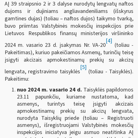
AĮ 39 straipsnio 2 ir 3 dalyse nurodytų lengvatų naftos
dujoms ir dujiniams angliavandeniliams (išskyrus
gamtines dujas) (toliau – naftos dujos) taikymo tvarką,
buvo priimtas Valstybinės mokesčių inspekcijos prie
Lietuvos Respublikos finansų ministerijos viršininko
[4]
2024 m. vasario 23 d. įsakymas Nr. VA-20
(toliau -
Pakeitimas), kuriuo pakeičiamos Asmenų, turinčių teisę
įsigyti akcizais apmokestinamų prekių su akcizų
[5]
lengvata, registravimo taisyklės
(toliau - Taisyklės).
Pakeitimu:
nuo 2024 m. vasario 24 d.
Taisyklės papildomos
23.11 papunkčiu, kuriame nustatoma, kad
asmenys, turintys teisę įsigyti akcizais
apmokestinamų prekių su akcizų lengvata,
nurodyta Taisyklių priede (toliau – Registruoti
asmenys), išregistruojami Valstybinės mokesčių
inspekcijos iniciatyva jeigu asmuo neatitinka AĮ