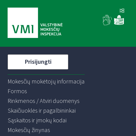
Prisijungti
Mokesčių mokėtojų informacija
Formos
Rinkmenos / Atviri duomenys
Skaičiuoklės ir pagalbininkai
Sąskaitos ir įmokų kodai
Mokesčių žinynas