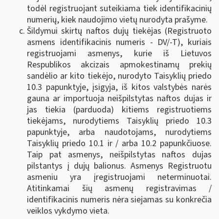
todėl registruojant suteikiama tiek identifikacinių
numerių, kiek naudojimo vietų nurodyta prašyme.
Šildymui skirtų naftos dujų tiekėjas (Registruoto
asmens identifikacinis numeris - DV/-T), kuriais
registruojami asmenys, kurie iš Lietuvos
Respublikos akcizais apmokestinamų prekių
sandėlio ar kito tiekėjo, nurodyto Taisyklių priedo
10.3 papunktyje, įsigyja, iš kitos valstybės narės
gauna ar importuoja neišpilstytas naftos dujas ir
jas tiekia (parduoda) kitiems registruotiems
tiekėjams, nurodytiems Taisyklių priedo 10.3
papunktyje, arba naudotojams, nurodytiems
Taisyklių priedo 10.1 ir / arba 10.2 papunkčiuose.
Taip pat asmenys, neišpilstytas naftos dujas
pilstantys į dujų balionus. Asmenys Registruotu
asmeniu yra įregistruojami neterminuotai.
Atitinkamai šių asmenų registravimas /
identifikacinis numeris nėra siejamas su konkrečia
veiklos vykdymo vieta.