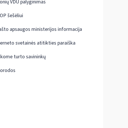
onių VDU palyginimas
OP šešėliui
ašto apsaugos ministerijos informacija
terneto svetainės atitikties paraiška
škome turto savininkų
orodos