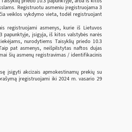
aisyklių priedo 10.3 papunktyje, arba iš kitos
tikslams. Registruotu asmeniu įregistruojama 3
ia veiklos vykdymo vieta, todėl registruojant
ais registruojami asmenys, kurie iš Lietuvos
 papunktyje, įsigyja, iš kitos valstybės narės
tiekėjams, nurodytiems Taisyklių priedo 10.3
Taip pat asmenys, neišpilstytas naftos dujas
mai šių asmenų registravimas / identifikacinis
isę įsigyti akcizais apmokestinamų prekių su
prašymą įregistruojami iki 2024 m. vasario 29