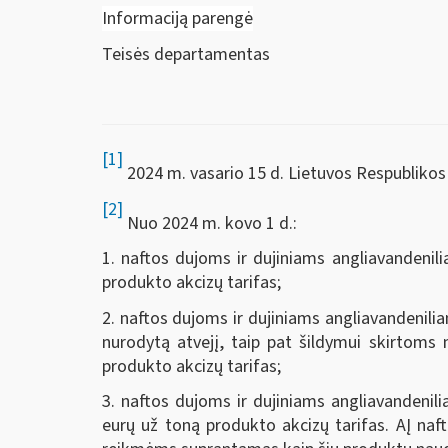
Informaciją parengė
Teisės departamentas
[1]
2024 m. vasario 15 d. Lietuvos Respublikos 
[2]
Nuo 2024 m. kovo 1 d.:
1. naftos dujoms ir dujiniams angliavandenil
produkto akcizų tarifas;
2. naftos dujoms ir dujiniams angliavandenilia
nurodytą atvejį, taip pat šildymui skirtoms 
produkto akcizų tarifas;
3. naftos dujoms ir dujiniams angliavandenil
eurų už toną produkto akcizų tarifas. AĮ naft