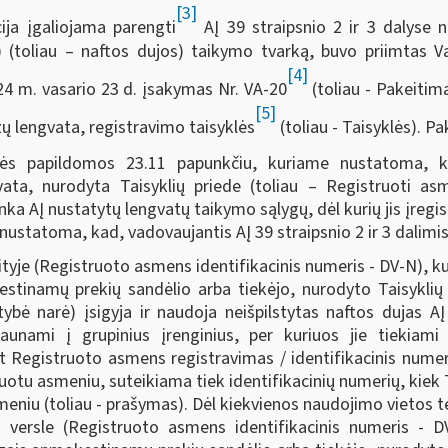
[3]
ija įgaliojama parengti
AĮ 39 straipsnio 2 ir 3 dalyse 
 (toliau – naftos dujos) taikymo tvarką, buvo priimtas V
[4]
024 m. vasario 23 d. įsakymas Nr. VA-20
(toliau - Pakeitim
[5]
ų lengvata, registravimo taisyklės
(toliau - Taisyklės). Pa
ės papildomos 23.11 papunkčiu, kuriame nustatoma, kad
ta, nurodyta Taisyklių priede (toliau – Registruoti asm
inka AĮ nustatytų lengvatų taikymo sąlygų, dėl kurių jis įre
e nustatoma, kad, vadovaujantis AĮ 39 straipsnio 2 ir 3 dalim
ityje (Registruoto asmens identifikacinis numeris - DV-N), k
estinamų prekių sandėlio arba tiekėjo, nurodyto Taisyklių
tybė narė) įsigyja ir naudoja neišpilstytas naftos dujas A
gaunami į grupinius įrenginius, per kuriuos jie tiekia
t Registruoto asmens registravimas / identifikacinis nume
truotu asmeniu, suteikiama tiek identifikacinių numerių, kie
eniu (toliau - prašymas). Dėl kiekvienos naudojimo vietos t
 versle (Registruoto asmens identifikacinis numeris - D