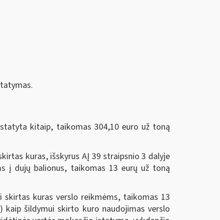
įstatymas.
ustatyta kitaip, taikomas 304,10 euro už toną
irtas kuras, išskyrus AĮ 39 straipsnio 3 dalyje
ems į dujų balionus, taikomas 13 eurų už toną
ui skirtas kuras verslo reikmėms, taikomas 13
s) kaip šildymui skirto kuro naudojimas verslo