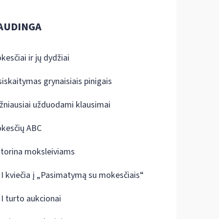
AUDINGA
kesčiai ir jų dydžiai
siskaitymas grynaisiais pinigais
žniausiai užduodami klausimai
kesčių ABC
ktorina moksleiviams
I kviečia į „Pasimatymą su mokesčiais“
I turto aukcionai