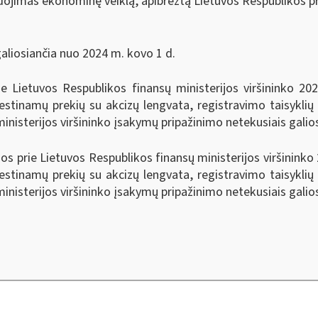
jimas ekonominę veiklą, apibrėžtą Lietuvos Respublikos p
galiosiančia nuo 2024 m. kovo 1 d.
ie Lietuvos Respublikos finansų ministerijos viršininko 2
estinamų prekių su akcizų lengvata, registravimo taisyklių 
ministerijos viršininko įsakymų pripažinimo netekusiais galio
os prie Lietuvos Respublikos finansų ministerijos viršinink
estinamų prekių su akcizų lengvata, registravimo taisyklių 
inisterijos viršininko įsakymų pripažinimo netekusiais galios