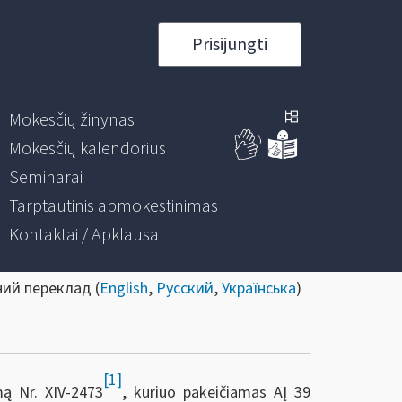
Prisijungti
Mokesčių žinynas
Mokesčių kalendorius
Seminarai
Tarptautinis apmokestinimas
Kontaktai / Apklausa
ний переклад (
English
,
Русский
,
Українська
)
[1]
mą Nr. XIV-2473
, kuriuo pakeičiamas AĮ 39