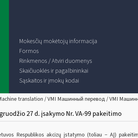
Mokesčių mokėtojų informacija
Formos
Rinkmenos / Atviri duomenys
Skaičiuoklės ir pagalbininkai
Sąskaitos ir įmokų kodai
Machine translation / VMI Машинный перевод / VMI Машин
 gruodžio 27 d. įsakymo Nr. VA-99 pakeitimo
etuvos Respublikos akcizų įstatymo (toliau − AĮ) pakeiti