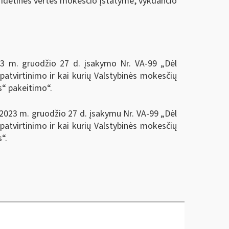
ridėtinės vertės mokesčio įstatyme, vykdančio
023 m. gruodžio 27 d. įsakymo Nr. VA-99 „Dėl
patvirtinimo ir kai kurių Valstybinės mokesčių
s“ pakeitimo“.
o 2023 m. gruodžio 27 d. įsakymu Nr. VA-99 „Dėl
patvirtinimo ir kai kurių Valstybinės mokesčių
“.