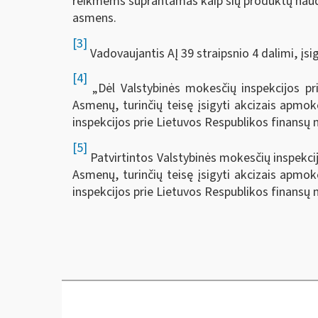
reikmėms suprantamas kaip šių produktų naudo
asmens.
[3]
Vadovaujantis AĮ 39 straipsnio 4 dalimi, įsi
[4]
„Dėl Valstybinės mokesčių inspekcijos pr
Asmenų, turinčių teisę įsigyti akcizais apmok
inspekcijos prie Lietuvos Respublikos finansų 
[5]
Patvirtintos Valstybinės mokesčių inspekcij
Asmenų, turinčių teisę įsigyti akcizais apmok
inspekcijos prie Lietuvos Respublikos finansų m