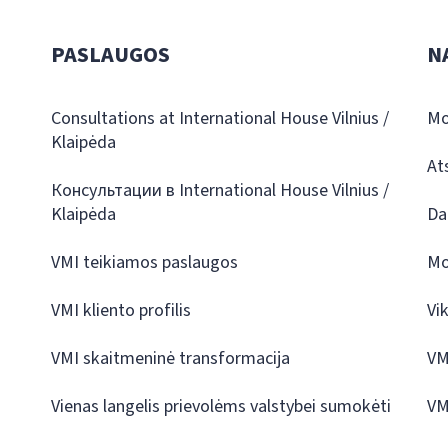
PASLAUGOS
N
Consultations at International House Vilnius /
Mo
Klaipėda
At
Консультации в International House Vilnius /
Klaipėda
Da
VMI teikiamos paslaugos
Mo
VMI kliento profilis
Vi
VMI skaitmeninė transformacija
VM
Vienas langelis prievolėms valstybei sumokėti
VM