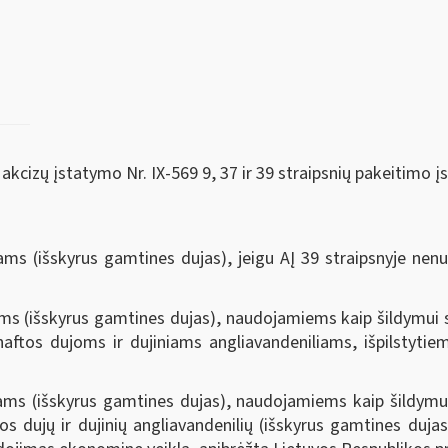
akcizų įstatymo Nr. IX-569 9, 37 ir 39 straipsnių pakeitimo 
iams (išskyrus gamtines dujas), jeigu AĮ 39 straipsnyje nen
ms (išskyrus gamtines dujas), naudojamiems kaip šildymui sk
naftos dujoms ir dujiniams angliavandeniliams, išpilstyti
iams (išskyrus gamtines dujas), naudojamiems kaip šildym
os dujų ir dujinių angliavandenilių (išskyrus gamtines duja