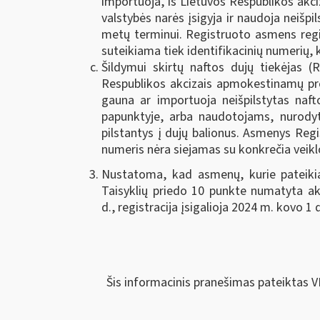
importuoja, iš Lietuvos Respublikos akci
valstybės narės įsigyja ir naudoja neišp
metų terminui. Registruoto asmens regis
suteikiama tiek identifikacinių numerių,
Šildymui skirtų naftos dujų tiekėjas (
Respublikos akcizais apmokestinamų preki
gauna ar importuoja neišpilstytas naft
papunktyje, arba naudotojams, nurodyti
pilstantys į dujų balionus. Asmenys Regi
numeris nėra siejamas su konkrečia veik
Nustatoma, kad asmenų, kurie pateikia 
Taisyklių priedo 10 punkte numatyta akc
d., registracija įsigalioja 2024 m. kovo 1 
Šis informacinis pranešimas pateiktas V