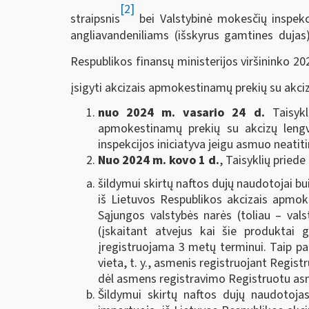
[2]
straipsnis
bei Valstybinė mokesčių inspekc
angliavandeniliams (išskyrus gamtines dujas)
Respublikos finansų ministerijos viršininko 2
įsigyti akcizais apmokestinamų prekių su akciz
nuo 2024 m. vasario 24 d.
Taisykl
apmokestinamų prekių su akcizų lengva
inspekcijos iniciatyva jeigu asmuo neatit
Nuo 2024 m. kovo 1 d.
, Taisyklių pried
šildymui skirtų naftos dujų naudotojai bu
iš Lietuvos Respublikos akcizais apmok
Sąjungos valstybės narės (toliau – vals
(įskaitant atvejus kai šie produktai 
įregistruojama 3 metų terminui. Taip pa
vieta, t. y., asmenis registruojant Regis
dėl asmens registravimo Registruotu asm
Šildymui skirtų naftos dujų naudotojas