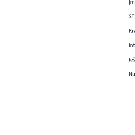
Įm
ST
Kr
In
Ie
Nu