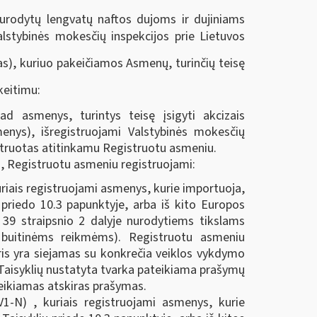
nurodytų lengvatų naftos dujoms ir dujiniams
alstybinės mokesčių inspekcijos prie Lietuvos
as), kuriuo pakeičiamos Asmenų, turinčių teisę
keitimu:
 asmenys, turintys teisę įsigyti akcizais
enys), išregistruojami Valstybinės mokesčių
gistruotas atitinkamu Registruotu asmeniu.
is, Registruotu asmeniu registruojami:
uriais registruojami asmenys, kurie importuoja,
 priedo 10.3 papunktyje, arba iš kito Europos
Į 39 straipsnio 2 dalyje nurodytiems tikslams
mi buitinėms reikmėms). Registruotu asmeniu
ris yra siejamas su konkrečia veiklos vykdymo
k Taisyklių nustatyta tvarka pateikiama prašymų
eikiamas atskiras prašymas.
V1-N) , kuriais registruojami asmenys, kurie