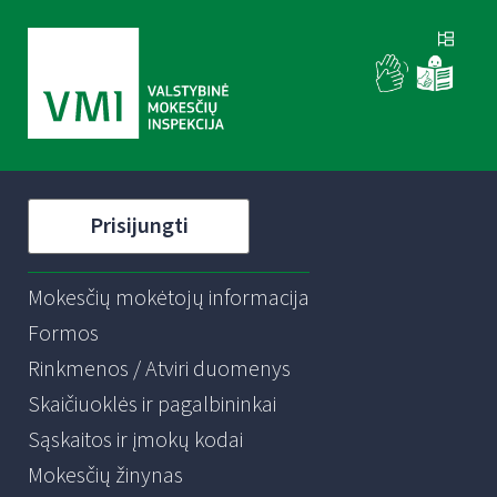
Prisijungti
Mokesčių mokėtojų informacija
Formos
Rinkmenos / Atviri duomenys
Skaičiuoklės ir pagalbininkai
Sąskaitos ir įmokų kodai
Mokesčių žinynas