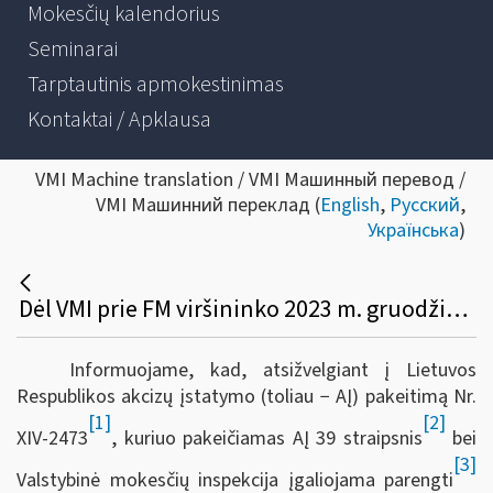
Mokesčių kalendorius
Seminarai
Tarptautinis apmokestinimas
Kontaktai / Apklausa
VMI Machine translation / VMI Машинный перевод /
VMI Машинний переклад (
English
,
Русский
,
Українська
)
Dėl VMI prie FM viršininko 2023 m. gruodžio 27 d. įsakymo Nr. VA-99 pakeitimo
Informuojame, kad, atsižvelgiant į Lietuvos
Respublikos akcizų įstatymo (toliau − AĮ) pakeitimą Nr.
[1]
[2]
XIV-2473
, kuriuo pakeičiamas AĮ 39 straipsnis
bei
[3]
Valstybinė mokesčių inspekcija įgaliojama parengti