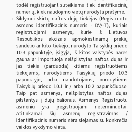
todėl registruojant suteikiama tiek identifikacinių
numerių, kiek naudojimo vietų nurodyta prašyme.
Šildymui skirtų naftos dujų tiekėjas (Registruoto
asmens identifikacinis numeris - DV/-T), kuriais
registruojami asmenys, kurie iš Lietuvos
Respublikos akcizais apmokestinamų prekių
sandėlio ar kito tiekėjo, nurodyto Taisyklių priedo
10.3 papunktyje, įsigyja, iš kitos valstybės narės
gauna ar importuoja neišpilstytas naftos dujas ir
jas tiekia (parduoda) kitiems registruotiems
tiekėjams, nurodytiems Taisyklių priedo 10.3
papunktyje, arba naudotojams, nurodytiems
Taisyklių priedo 10.1 ir / arba 10.2 papunkčiuose.
Taip pat asmenys, neišpilstytas naftos dujas
pilstantys į dujų balionus. Asmenys Registruotu
asmeniu yra įregistruojami neterminuotai.
Atitinkamai šių asmenų registravimas /
identifikacinis numeris nėra siejamas su konkrečia
veiklos vykdymo vieta.