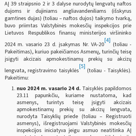
AĮ 39 straipsnio 2 ir 3 dalyse nurodytų lengvatų naftos
dujoms ir dujiniams angliavandeniliams (išskyrus
gamtines dujas) (toliau – naftos dujos) taikymo tvarką,
buvo priimtas Valstybinės mokesčių inspekcijos prie
Lietuvos Respublikos finansų ministerijos viršininko
[4]
2024 m. vasario 23 d. įsakymas Nr. VA-20
(toliau -
Pakeitimas), kuriuo pakeičiamos Asmenų, turinčių teisę
įsigyti akcizais apmokestinamų prekių su akcizų
[5]
lengvata, registravimo taisyklės
(toliau - Taisyklės).
Pakeitimu:
nuo 2024 m. vasario 24 d.
Taisyklės papildomos
23.11 papunkčiu, kuriame nustatoma, kad
asmenys, turintys teisę įsigyti akcizais
apmokestinamų prekių su akcizų lengvata,
nurodyta Taisyklių priede (toliau – Registruoti
asmenys), išregistruojami Valstybinės mokesčių
inspekcijos iniciatyva jeigu asmuo neatitinka AĮ