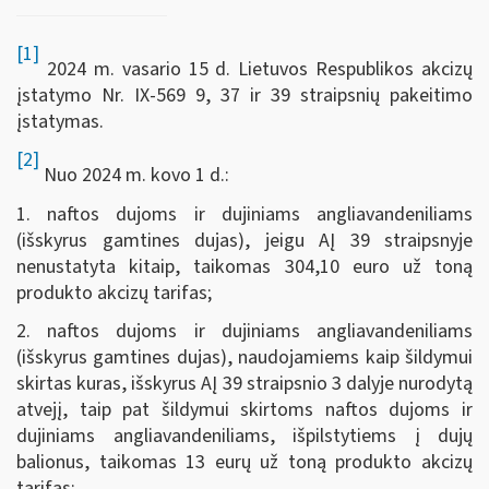
[1]
2024 m. vasario 15 d. Lietuvos Respublikos akcizų
įstatymo Nr. IX-569 9, 37 ir 39 straipsnių pakeitimo
įstatymas.
[2]
Nuo 2024 m. kovo 1 d.:
1. naftos dujoms ir dujiniams angliavandeniliams
(išskyrus gamtines dujas), jeigu AĮ 39 straipsnyje
nenustatyta kitaip, taikomas 304,10 euro už toną
produkto akcizų tarifas;
2. naftos dujoms ir dujiniams angliavandeniliams
(išskyrus gamtines dujas), naudojamiems kaip šildymui
skirtas kuras, išskyrus AĮ 39 straipsnio 3 dalyje nurodytą
atvejį, taip pat šildymui skirtoms naftos dujoms ir
dujiniams angliavandeniliams, išpilstytiems į dujų
balionus, taikomas 13 eurų už toną produkto akcizų
tarifas;