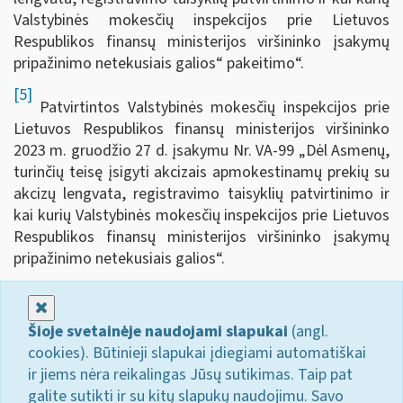
Valstybinės mokesčių inspekcijos prie Lietuvos
Respublikos finansų ministerijos viršininko įsakymų
pripažinimo netekusiais galios“ pakeitimo“.
[5]
Patvirtintos Valstybinės mokesčių inspekcijos prie
Lietuvos Respublikos finansų ministerijos viršininko
2023 m. gruodžio 27 d. įsakymu Nr. VA-99 „Dėl Asmenų,
turinčių teisę įsigyti akcizais apmokestinamų prekių su
akcizų lengvata, registravimo taisyklių patvirtinimo ir
kai kurių Valstybinės mokesčių inspekcijos prie Lietuvos
Respublikos finansų ministerijos viršininko įsakymų
pripažinimo netekusiais galios“.
Uždaryti
Šioje svetainėje naudojami slapukai
(angl.
cookies). Būtinieji slapukai įdiegiami automatiškai
ir jiems nėra reikalingas Jūsų sutikimas. Taip pat
galite sutikti ir su kitų slapukų naudojimu. Savo