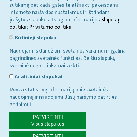
sutikimą bet kada galėsite atšaukti pakeisdami
interneto naršyklės nustatymus ir ištrindami
įrašytus slapukus. Daugiau informacijos
Slapukų
politika
;
Privatumo politika.
Būtinieji slapukai
Naudojami sklandžiam svetainės veikimui ir įgalina
pagrindines svetainės funkcijas. Be šių slapukų
svetainė negali tinkamai veikti.
Analitiniai slapukai
Renka statistinę informaciją apie svetainės
naudojimą ir naudojami Jūsų naršymo patirties
gerinimui.
PATVIRTINTI
Visus slapukus
PATVIRTINTI