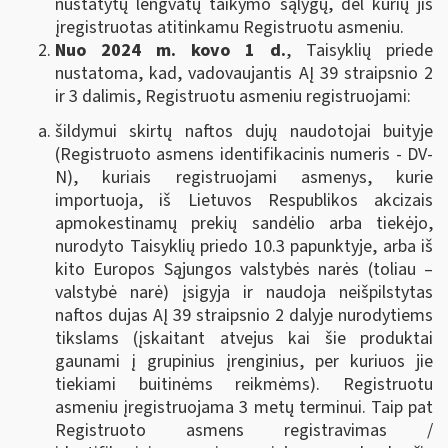
nustatytų lengvatų taikymo sąlygų, dėl kurių jis
įregistruotas atitinkamu Registruotu asmeniu.
Nuo 2024 m. kovo 1 d.
, Taisyklių priede
nustatoma, kad, vadovaujantis AĮ 39 straipsnio 2
ir 3 dalimis, Registruotu asmeniu registruojami:
šildymui skirtų naftos dujų naudotojai buityje
(Registruoto asmens identifikacinis numeris - DV-
N), kuriais registruojami asmenys, kurie
importuoja, iš Lietuvos Respublikos akcizais
apmokestinamų prekių sandėlio arba tiekėjo,
nurodyto Taisyklių priedo 10.3 papunktyje, arba iš
kito Europos Sąjungos valstybės narės (toliau –
valstybė narė) įsigyja ir naudoja neišpilstytas
naftos dujas AĮ 39 straipsnio 2 dalyje nurodytiems
tikslams (įskaitant atvejus kai šie produktai
gaunami į grupinius įrenginius, per kuriuos jie
tiekiami buitinėms reikmėms). Registruotu
asmeniu įregistruojama 3 metų terminui. Taip pat
Registruoto asmens registravimas /