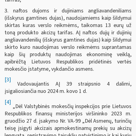
3. naftos dujoms ir dujiniams angliavandeniliams
(išskyrus gamtines dujas), naudojamiems kaip šildymui
skirtas kuras verslo reikmėms, taikomas 13 eurų už
toną produkto akcizų tarifas. AĮ naftos dujų ir dujinių
angliavandenilių (išskyrus gamtines dujas) kaip šildymui
skirto kuro naudojimas verslo reikmėms suprantamas
kaip šių produktų naudojimas ekonominę veiklą,
apibrėžtą Lietuvos Respublikos pridėtinės vertės
mokesčio įstatyme, vykdančio asmens.
[3]
Vadovaujantis AĮ 39 straipsnio 4 dalimi,
įsigaliosiančia nuo 2024 m. kovo 1 d.
[4]
„Dėl Valstybinės mokesčių inspekcijos prie Lietuvos
Respublikos finansų ministerijos viršininko 2023 m.
gruodžio 27 d. įsakymo Nr. VA-99 „Dėl Asmenų, turinčių
teisę įsigyti akcizais apmokestinamų prekių su akcizų
lengvata, registravimo taisyklių patvirtinimo ir kai kurių