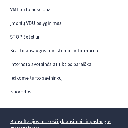
VMI turto aukcionai
Įmonių VDU palyginimas
STOP šešėliui
Krašto apsaugos ministerijos informacija
Interneto svetainės atitikties paraiška
Ieškome turto savininkų
Nuorodos
Konsultacijos mokesčių klausimais ir paslaugos