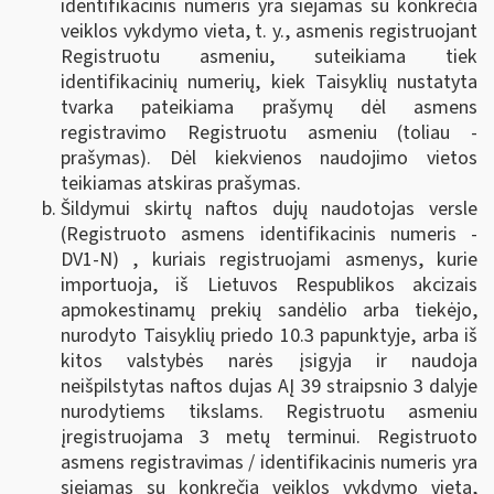
identifikacinis numeris yra siejamas su konkrečia
veiklos vykdymo vieta, t. y., asmenis registruojant
Registruotu asmeniu, suteikiama tiek
identifikacinių numerių, kiek Taisyklių nustatyta
tvarka pateikiama prašymų dėl asmens
registravimo Registruotu asmeniu (toliau -
prašymas). Dėl kiekvienos naudojimo vietos
teikiamas atskiras prašymas.
Šildymui skirtų naftos dujų naudotojas versle
(Registruoto asmens identifikacinis numeris -
DV1-N) , kuriais registruojami asmenys, kurie
importuoja, iš Lietuvos Respublikos akcizais
apmokestinamų prekių sandėlio arba tiekėjo,
nurodyto Taisyklių priedo 10.3 papunktyje, arba iš
kitos valstybės narės įsigyja ir naudoja
neišpilstytas naftos dujas AĮ 39 straipsnio 3 dalyje
nurodytiems tikslams. Registruotu asmeniu
įregistruojama 3 metų terminui. Registruoto
asmens registravimas / identifikacinis numeris yra
siejamas su konkrečia veiklos vykdymo vieta,