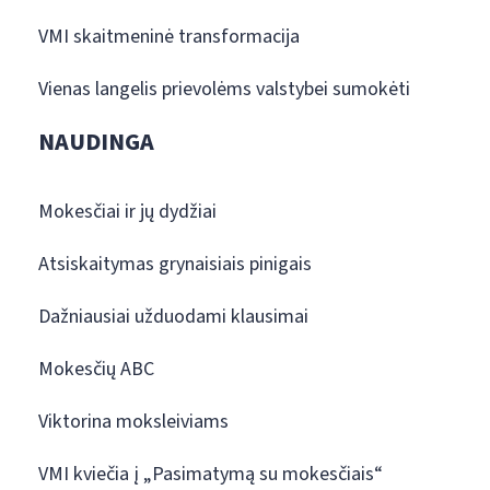
VMI skaitmeninė transformacija
Vienas langelis prievolėms valstybei sumokėti
NAUDINGA
Mokesčiai ir jų dydžiai
Atsiskaitymas grynaisiais pinigais
Dažniausiai užduodami klausimai
Mokesčių ABC
Viktorina moksleiviams
VMI kviečia į „Pasimatymą su mokesčiais“