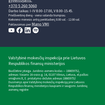
gyventojams:
+370 5 260 5060
Darbo laikas: I-IV 8.00-17.00, V 8.00-15.45.
Prieššventinę dieną - viena valanda trumpiau.
Kiekvieno mėnesio antrą penktadienį 8.00 val. - 12.00 val.
Mano VMI
Paklausimas per
Valstybinė mokesčių inspekcija prie Lietuvos
Respublikos finansų ministerijos
Biudžetinė įstaiga. Juridinio asmens kodas — 188659752,
adresas: Vasario 16-osios g. 14, 01107 Vilnius, Lietuva, el.paštas:
vmi@vmi.lt
, E. pristatymo dėžutės adresas 188659752
Duomenys apie Valstybinę mokesčių inspekciją prie Lietuvos
Respublikos finansų ministerijos kaupiami ir saugomi Juridinių
asmenų registre