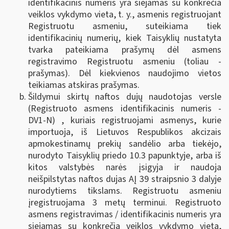
identifikacinis numeris yra siejamas su konkrečia
veiklos vykdymo vieta, t. y., asmenis registruojant
Registruotu asmeniu, suteikiama tiek
identifikacinių numerių, kiek Taisyklių nustatyta
tvarka pateikiama prašymų dėl asmens
registravimo Registruotu asmeniu (toliau -
prašymas). Dėl kiekvienos naudojimo vietos
teikiamas atskiras prašymas.
Šildymui skirtų naftos dujų naudotojas versle
(Registruoto asmens identifikacinis numeris -
DV1-N) , kuriais registruojami asmenys, kurie
importuoja, iš Lietuvos Respublikos akcizais
apmokestinamų prekių sandėlio arba tiekėjo,
nurodyto Taisyklių priedo 10.3 papunktyje, arba iš
kitos valstybės narės įsigyja ir naudoja
neišpilstytas naftos dujas AĮ 39 straipsnio 3 dalyje
nurodytiems tikslams. Registruotu asmeniu
įregistruojama 3 metų terminui. Registruoto
asmens registravimas / identifikacinis numeris yra
siejamas su konkrečia veiklos vykdymo vieta,