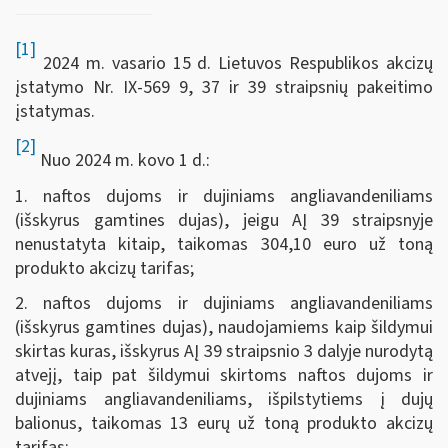
[1]
2024 m. vasario 15 d. Lietuvos Respublikos akcizų
įstatymo Nr. IX-569 9, 37 ir 39 straipsnių pakeitimo
įstatymas.
[2]
Nuo 2024 m. kovo 1 d.:
1. naftos dujoms ir dujiniams angliavandeniliams
(išskyrus gamtines dujas), jeigu AĮ 39 straipsnyje
nenustatyta kitaip, taikomas 304,10 euro už toną
produkto akcizų tarifas;
2. naftos dujoms ir dujiniams angliavandeniliams
(išskyrus gamtines dujas), naudojamiems kaip šildymui
skirtas kuras, išskyrus AĮ 39 straipsnio 3 dalyje nurodytą
atvejį, taip pat šildymui skirtoms naftos dujoms ir
dujiniams angliavandeniliams, išpilstytiems į dujų
balionus, taikomas 13 eurų už toną produkto akcizų
tarifas;