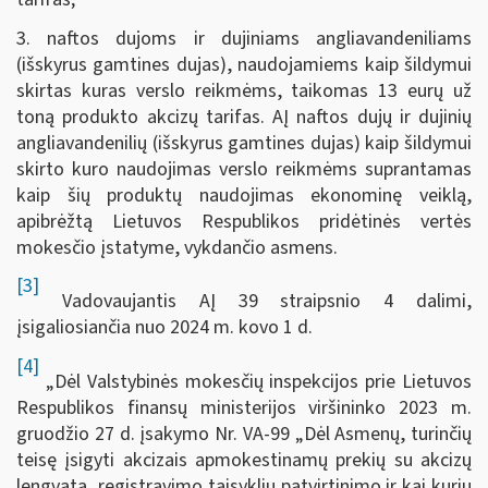
3. naftos dujoms ir dujiniams angliavandeniliams
(išskyrus gamtines dujas), naudojamiems kaip šildymui
skirtas kuras verslo reikmėms, taikomas 13 eurų už
toną produkto akcizų tarifas. AĮ naftos dujų ir dujinių
angliavandenilių (išskyrus gamtines dujas) kaip šildymui
skirto kuro naudojimas verslo reikmėms suprantamas
kaip šių produktų naudojimas ekonominę veiklą,
apibrėžtą Lietuvos Respublikos pridėtinės vertės
mokesčio įstatyme, vykdančio asmens.
[3]
Vadovaujantis AĮ 39 straipsnio 4 dalimi,
įsigaliosiančia nuo 2024 m. kovo 1 d.
[4]
„Dėl Valstybinės mokesčių inspekcijos prie Lietuvos
Respublikos finansų ministerijos viršininko 2023 m.
gruodžio 27 d. įsakymo Nr. VA-99 „Dėl Asmenų, turinčių
teisę įsigyti akcizais apmokestinamų prekių su akcizų
lengvata, registravimo taisyklių patvirtinimo ir kai kurių