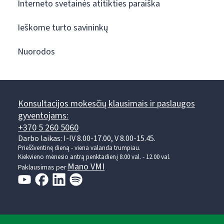
Interneto svetainės atitikties paraiška
Ieškome turto savininkų
Nuorodos
Konsultacijos mokesčių klausimais ir paslaugos
gyventojams:
+370 5 260 5060
Darbo laikas: I-IV 8.00-17.00, V 8.00-15.45.
Prieššventinę dieną - viena valanda trumpiau.
Kiekvieno mėnesio antrą penktadienį 8.00 val. - 12.00 val.
Mano VMI
Paklausimas per