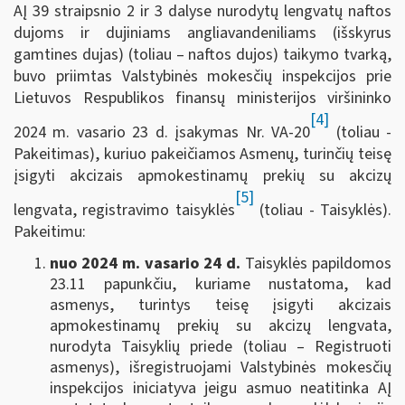
AĮ 39 straipsnio 2 ir 3 dalyse nurodytų lengvatų naftos
dujoms ir dujiniams angliavandeniliams (išskyrus
gamtines dujas) (toliau – naftos dujos) taikymo tvarką,
buvo priimtas Valstybinės mokesčių inspekcijos prie
Lietuvos Respublikos finansų ministerijos viršininko
[4]
2024 m. vasario 23 d. įsakymas Nr. VA-20
(toliau -
Pakeitimas), kuriuo pakeičiamos Asmenų, turinčių teisę
įsigyti akcizais apmokestinamų prekių su akcizų
[5]
lengvata, registravimo taisyklės
(toliau - Taisyklės).
Pakeitimu:
nuo 2024 m. vasario 24 d.
Taisyklės papildomos
23.11 papunkčiu, kuriame nustatoma, kad
asmenys, turintys teisę įsigyti akcizais
apmokestinamų prekių su akcizų lengvata,
nurodyta Taisyklių priede (toliau – Registruoti
asmenys), išregistruojami Valstybinės mokesčių
inspekcijos iniciatyva jeigu asmuo neatitinka AĮ