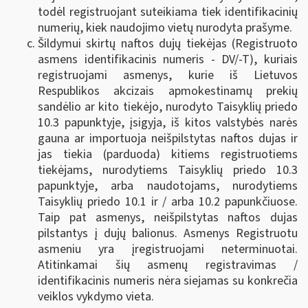
todėl registruojant suteikiama tiek identifikacinių
numerių, kiek naudojimo vietų nurodyta prašyme.
Šildymui skirtų naftos dujų tiekėjas (Registruoto
asmens identifikacinis numeris - DV/-T), kuriais
registruojami asmenys, kurie iš Lietuvos
Respublikos akcizais apmokestinamų prekių
sandėlio ar kito tiekėjo, nurodyto Taisyklių priedo
10.3 papunktyje, įsigyja, iš kitos valstybės narės
gauna ar importuoja neišpilstytas naftos dujas ir
jas tiekia (parduoda) kitiems registruotiems
tiekėjams, nurodytiems Taisyklių priedo 10.3
papunktyje, arba naudotojams, nurodytiems
Taisyklių priedo 10.1 ir / arba 10.2 papunkčiuose.
Taip pat asmenys, neišpilstytas naftos dujas
pilstantys į dujų balionus. Asmenys Registruotu
asmeniu yra įregistruojami neterminuotai.
Atitinkamai šių asmenų registravimas /
identifikacinis numeris nėra siejamas su konkrečia
veiklos vykdymo vieta.