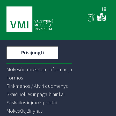
Prisijungti
Mokesčių mokėtojų informacija
Formos
Rinkmenos / Atviri duomenys
Skaičiuoklės ir pagalbininkai
Sąskaitos ir įmokų kodai
Mokesčių žinynas