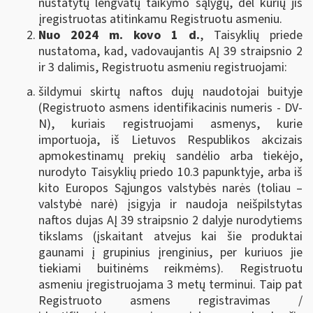
nustatytų lengvatų taikymo sąlygų, dėl kurių jis
įregistruotas atitinkamu Registruotu asmeniu.
Nuo 2024 m. kovo 1 d.
, Taisyklių priede
nustatoma, kad, vadovaujantis AĮ 39 straipsnio 2
ir 3 dalimis, Registruotu asmeniu registruojami:
šildymui skirtų naftos dujų naudotojai buityje
(Registruoto asmens identifikacinis numeris - DV-
N), kuriais registruojami asmenys, kurie
importuoja, iš Lietuvos Respublikos akcizais
apmokestinamų prekių sandėlio arba tiekėjo,
nurodyto Taisyklių priedo 10.3 papunktyje, arba iš
kito Europos Sąjungos valstybės narės (toliau –
valstybė narė) įsigyja ir naudoja neišpilstytas
naftos dujas AĮ 39 straipsnio 2 dalyje nurodytiems
tikslams (įskaitant atvejus kai šie produktai
gaunami į grupinius įrenginius, per kuriuos jie
tiekiami buitinėms reikmėms). Registruotu
asmeniu įregistruojama 3 metų terminui. Taip pat
Registruoto asmens registravimas /