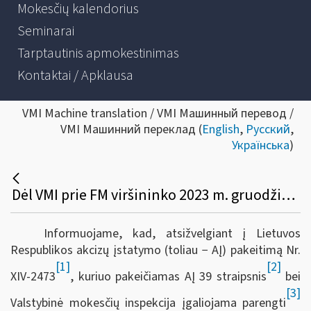
Mokesčių kalendorius
Seminarai
Tarptautinis apmokestinimas
Kontaktai / Apklausa
VMI Machine translation / VMI Машинный перевод /
VMI Машинний переклад (
English
,
Русский
,
Українська
)
Dėl VMI prie FM viršininko 2023 m. gruodžio 27 d. įsakymo Nr. VA-99 pakeitimo
Informuojame, kad, atsižvelgiant į Lietuvos
Respublikos akcizų įstatymo (toliau − AĮ) pakeitimą Nr.
[1]
[2]
XIV-2473
, kuriuo pakeičiamas AĮ 39 straipsnis
bei
[3]
Valstybinė mokesčių inspekcija įgaliojama parengti