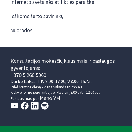
Interneto svetainės atitikties paraiška
Ieškome turto savininkų
Nuorodos
Konsultacijos mokesčių klausimais ir paslaugos
gyventojams:
+370 5 260 5060
Darbo laikas: I-IV 8.00-17.00, V 8.00-15.45.
Prieššventinę dieną - viena valanda trumpiau.
Kiekvieno mėnesio antrą penktadienį 8.00 val. - 12.00 val.
Mano VMI
Paklausimas per