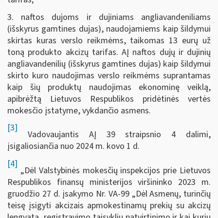
3. naftos dujoms ir dujiniams angliavandeniliams
(išskyrus gamtines dujas), naudojamiems kaip šildymui
skirtas kuras verslo reikmėms, taikomas 13 eurų už
toną produkto akcizų tarifas. AĮ naftos dujų ir dujinių
angliavandenilių (išskyrus gamtines dujas) kaip šildymui
skirto kuro naudojimas verslo reikmėms suprantamas
kaip šių produktų naudojimas ekonominę veiklą,
apibrėžtą Lietuvos Respublikos pridėtinės vertės
mokesčio įstatyme, vykdančio asmens.
[3]
Vadovaujantis AĮ 39 straipsnio 4 dalimi,
įsigaliosiančia nuo 2024 m. kovo 1 d.
[4]
„Dėl Valstybinės mokesčių inspekcijos prie Lietuvos
Respublikos finansų ministerijos viršininko 2023 m.
gruodžio 27 d. įsakymo Nr. VA-99 „Dėl Asmenų, turinčių
teisę įsigyti akcizais apmokestinamų prekių su akcizų
lengvata, registravimo taisyklių patvirtinimo ir kai kurių