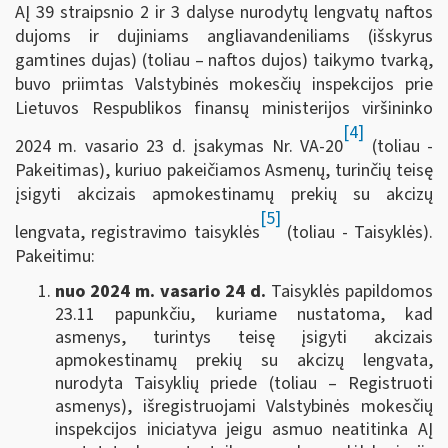
AĮ 39 straipsnio 2 ir 3 dalyse nurodytų lengvatų naftos
dujoms ir dujiniams angliavandeniliams (išskyrus
gamtines dujas) (toliau – naftos dujos) taikymo tvarką,
buvo priimtas Valstybinės mokesčių inspekcijos prie
Lietuvos Respublikos finansų ministerijos viršininko
[4]
2024 m. vasario 23 d. įsakymas Nr. VA-20
(toliau -
Pakeitimas), kuriuo pakeičiamos Asmenų, turinčių teisę
įsigyti akcizais apmokestinamų prekių su akcizų
[5]
lengvata, registravimo taisyklės
(toliau - Taisyklės).
Pakeitimu:
nuo 2024 m. vasario 24 d.
Taisyklės papildomos
23.11 papunkčiu, kuriame nustatoma, kad
asmenys, turintys teisę įsigyti akcizais
apmokestinamų prekių su akcizų lengvata,
nurodyta Taisyklių priede (toliau – Registruoti
asmenys), išregistruojami Valstybinės mokesčių
inspekcijos iniciatyva jeigu asmuo neatitinka AĮ