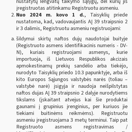
nustatytų lengvatų taikymo sąlygų, dėl kurių jis
įregistruotas atitinkamu Registruotu asmeniu.
Nuo 2024 m. kovo 1 d.
, Taisyklių priede
nustatoma, kad, vadovaujantis AĮ 39 straipsnio 2
ir 3 dalimis, Registruotu asmeniu registruojami:
šildymui skirtų naftos dujų naudotojai buityje
(Registruoto asmens identifikacinis numeris - DV-
N), kuriais registruojami asmenys, kurie
importuoja, iš Lietuvos Respublikos akcizais
apmokestinamų prekių sandėlio arba tiekėjo,
nurodyto Taisyklių priedo 10.3 papunktyje, arba iš
kito Europos Sąjungos valstybės narės (toliau –
valstybė narė) įsigyja ir naudoja neišpilstytas
naftos dujas AĮ 39 straipsnio 2 dalyje nurodytiems
tikslams (įskaitant atvejus kai šie produktai
gaunami į grupinius įrenginius, per kuriuos jie
tiekiami buitinėms reikmėms). Registruotu
asmeniu įregistruojama 3 metų terminui. Taip pat
Registruoto asmens registravimas /