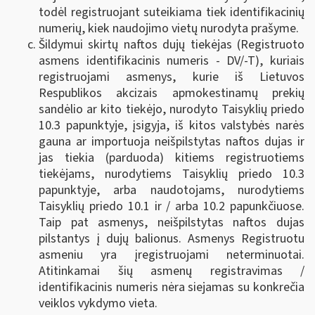
todėl registruojant suteikiama tiek identifikacinių
numerių, kiek naudojimo vietų nurodyta prašyme.
Šildymui skirtų naftos dujų tiekėjas (Registruoto
asmens identifikacinis numeris - DV/-T), kuriais
registruojami asmenys, kurie iš Lietuvos
Respublikos akcizais apmokestinamų prekių
sandėlio ar kito tiekėjo, nurodyto Taisyklių priedo
10.3 papunktyje, įsigyja, iš kitos valstybės narės
gauna ar importuoja neišpilstytas naftos dujas ir
jas tiekia (parduoda) kitiems registruotiems
tiekėjams, nurodytiems Taisyklių priedo 10.3
papunktyje, arba naudotojams, nurodytiems
Taisyklių priedo 10.1 ir / arba 10.2 papunkčiuose.
Taip pat asmenys, neišpilstytas naftos dujas
pilstantys į dujų balionus. Asmenys Registruotu
asmeniu yra įregistruojami neterminuotai.
Atitinkamai šių asmenų registravimas /
identifikacinis numeris nėra siejamas su konkrečia
veiklos vykdymo vieta.