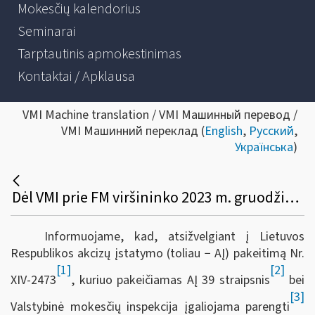
Mokesčių kalendorius
Seminarai
Tarptautinis apmokestinimas
Kontaktai / Apklausa
VMI Machine translation / VMI Машинный перевод /
VMI Машинний переклад (
English
,
Русский
,
Українська
)
Dėl VMI prie FM viršininko 2023 m. gruodžio 27 d. įsakymo Nr. VA-99 pakeitimo
Informuojame, kad, atsižvelgiant į Lietuvos
Respublikos akcizų įstatymo (toliau − AĮ) pakeitimą Nr.
[1]
[2]
XIV-2473
, kuriuo pakeičiamas AĮ 39 straipsnis
bei
[3]
Valstybinė mokesčių inspekcija įgaliojama parengti