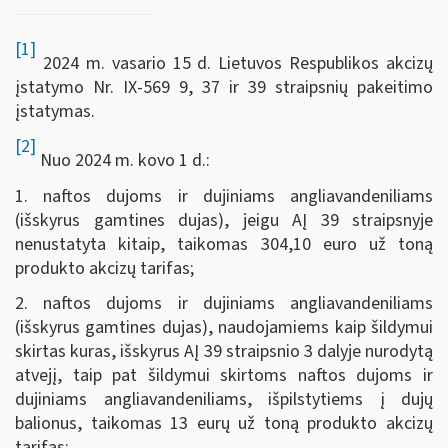
[1]
2024 m. vasario 15 d. Lietuvos Respublikos akcizų
įstatymo Nr. IX-569 9, 37 ir 39 straipsnių pakeitimo
įstatymas.
[2]
Nuo 2024 m. kovo 1 d.:
1. naftos dujoms ir dujiniams angliavandeniliams
(išskyrus gamtines dujas), jeigu AĮ 39 straipsnyje
nenustatyta kitaip, taikomas 304,10 euro už toną
produkto akcizų tarifas;
2. naftos dujoms ir dujiniams angliavandeniliams
(išskyrus gamtines dujas), naudojamiems kaip šildymui
skirtas kuras, išskyrus AĮ 39 straipsnio 3 dalyje nurodytą
atvejį, taip pat šildymui skirtoms naftos dujoms ir
dujiniams angliavandeniliams, išpilstytiems į dujų
balionus, taikomas 13 eurų už toną produkto akcizų
tarifas;