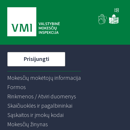
Prisijungti
Mokesčių mokėtojų informacija
Formos
Rinkmenos / Atviri duomenys
Skaičiuoklės ir pagalbininkai
Sąskaitos ir įmokų kodai
Mokesčių žinynas