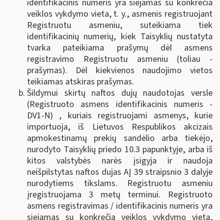
identifikacinis numeris yra siejamas su konkrečia
veiklos vykdymo vieta, t. y., asmenis registruojant
Registruotu asmeniu, suteikiama tiek
identifikacinių numerių, kiek Taisyklių nustatyta
tvarka pateikiama prašymų dėl asmens
registravimo Registruotu asmeniu (toliau -
prašymas). Dėl kiekvienos naudojimo vietos
teikiamas atskiras prašymas.
Šildymui skirtų naftos dujų naudotojas versle
(Registruoto asmens identifikacinis numeris -
DV1-N) , kuriais registruojami asmenys, kurie
importuoja, iš Lietuvos Respublikos akcizais
apmokestinamų prekių sandėlio arba tiekėjo,
nurodyto Taisyklių priedo 10.3 papunktyje, arba iš
kitos valstybės narės įsigyja ir naudoja
neišpilstytas naftos dujas AĮ 39 straipsnio 3 dalyje
nurodytiems tikslams. Registruotu asmeniu
įregistruojama 3 metų terminui. Registruoto
asmens registravimas / identifikacinis numeris yra
siejamas su konkrečia veiklos vykdymo vieta,