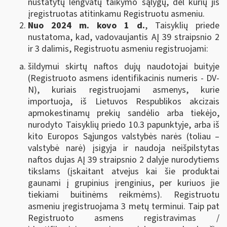
nustatytų lengvatų taikymo sąlygų, dėl kurių jis
įregistruotas atitinkamu Registruotu asmeniu.
Nuo 2024 m. kovo 1 d.
, Taisyklių priede
nustatoma, kad, vadovaujantis AĮ 39 straipsnio 2
ir 3 dalimis, Registruotu asmeniu registruojami:
šildymui skirtų naftos dujų naudotojai buityje
(Registruoto asmens identifikacinis numeris - DV-
N), kuriais registruojami asmenys, kurie
importuoja, iš Lietuvos Respublikos akcizais
apmokestinamų prekių sandėlio arba tiekėjo,
nurodyto Taisyklių priedo 10.3 papunktyje, arba iš
kito Europos Sąjungos valstybės narės (toliau –
valstybė narė) įsigyja ir naudoja neišpilstytas
naftos dujas AĮ 39 straipsnio 2 dalyje nurodytiems
tikslams (įskaitant atvejus kai šie produktai
gaunami į grupinius įrenginius, per kuriuos jie
tiekiami buitinėms reikmėms). Registruotu
asmeniu įregistruojama 3 metų terminui. Taip pat
Registruoto asmens registravimas /