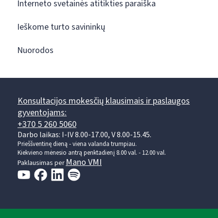
Interneto svetainės atitikties paraiška
Ieškome turto savininkų
Nuorodos
Konsultacijos mokesčių klausimais ir paslaugos
gyventojams:
+370 5 260 5060
Darbo laikas: I-IV 8.00-17.00, V 8.00-15.45.
Prieššventinę dieną - viena valanda trumpiau.
Kiekvieno mėnesio antrą penktadienį 8.00 val. - 12.00 val.
Mano VMI
Paklausimas per