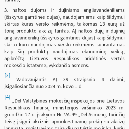
3. naftos dujoms ir dujiniams angliavandeniliams
(išskyrus gamtines dujas), naudojamiems kaip šildymui
skirtas kuras verslo reikmėms, taikomas 13 eurų už
toną produkto akcizų tarifas. AĮ naftos dujų ir dujinių
angliavandenilių (išskyrus gamtines dujas) kaip šildymui
skirto kuro naudojimas verslo reikmėms suprantamas
kaip šių produktų naudojimas ekonominę veiklą,
apibrėžtą Lietuvos Respublikos pridėtinės vertės
mokesčio įstatyme, vykdančio asmens.
[3]
Vadovaujantis AĮ 39 straipsnio 4 dalimi,
įsigaliosiančia nuo 2024 m. kovo 1 d.
[4]
„Dėl Valstybinės mokesčių inspekcijos prie Lietuvos
Respublikos finansų ministerijos viršininko 2023 m.
gruodžio 27 d. įsakymo Nr. VA-99 „Dėl Asmenų, turinčių
teisę įsigyti akcizais apmokestinamų prekių su akcizų
lengvata, registravimo taisyklių patvirtinimo ir kai kurių