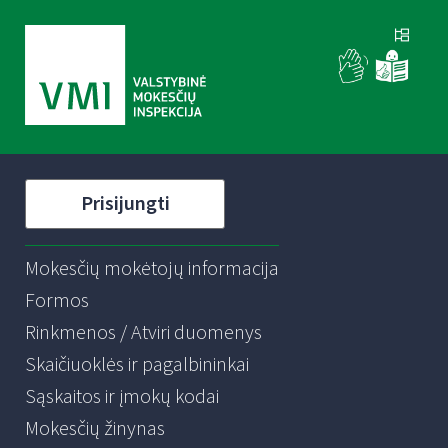
Prisijungti
Mokesčių mokėtojų informacija
Formos
Rinkmenos / Atviri duomenys
Skaičiuoklės ir pagalbininkai
Sąskaitos ir įmokų kodai
Mokesčių žinynas