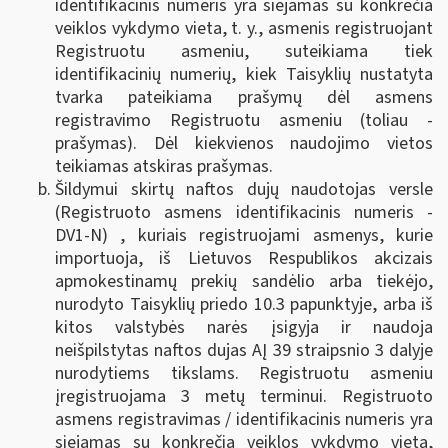
identifikacinis numeris yra siejamas su konkrečia
veiklos vykdymo vieta, t. y., asmenis registruojant
Registruotu asmeniu, suteikiama tiek
identifikacinių numerių, kiek Taisyklių nustatyta
tvarka pateikiama prašymų dėl asmens
registravimo Registruotu asmeniu (toliau -
prašymas). Dėl kiekvienos naudojimo vietos
teikiamas atskiras prašymas.
Šildymui skirtų naftos dujų naudotojas versle
(Registruoto asmens identifikacinis numeris -
DV1-N) , kuriais registruojami asmenys, kurie
importuoja, iš Lietuvos Respublikos akcizais
apmokestinamų prekių sandėlio arba tiekėjo,
nurodyto Taisyklių priedo 10.3 papunktyje, arba iš
kitos valstybės narės įsigyja ir naudoja
neišpilstytas naftos dujas AĮ 39 straipsnio 3 dalyje
nurodytiems tikslams. Registruotu asmeniu
įregistruojama 3 metų terminui. Registruoto
asmens registravimas / identifikacinis numeris yra
siejamas su konkrečia veiklos vykdymo vieta,