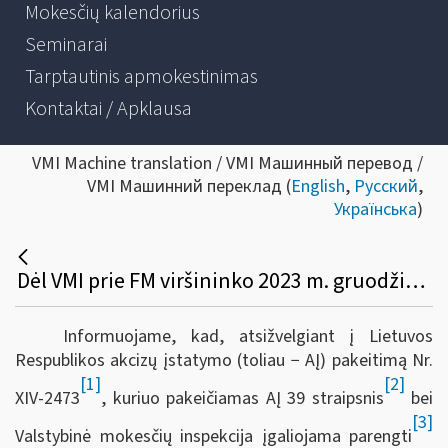
Mokesčių kalendorius
Seminarai
Tarptautinis apmokestinimas
Kontaktai / Apklausa
VMI Machine translation / VMI Машинный перевод /
VMI Машинний переклад (
English
,
Русский
,
Українська
)
Dėl VMI prie FM viršininko 2023 m. gruodžio 27 d. įsakymo Nr. VA-99 pakeitimo
Informuojame, kad, atsižvelgiant į Lietuvos
Respublikos akcizų įstatymo (toliau − AĮ) pakeitimą Nr.
[1]
[2]
XIV-2473
, kuriuo pakeičiamas AĮ 39 straipsnis
bei
[3]
Valstybinė mokesčių inspekcija įgaliojama parengti