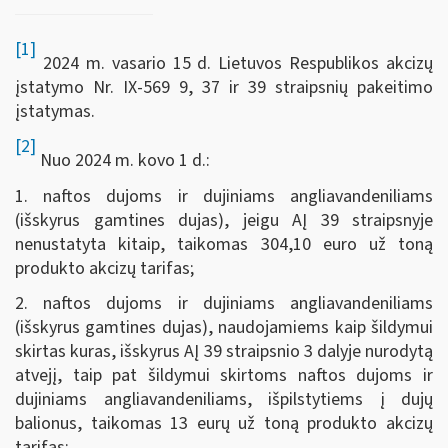
[1]
2024 m. vasario 15 d. Lietuvos Respublikos akcizų
įstatymo Nr. IX-569 9, 37 ir 39 straipsnių pakeitimo
įstatymas.
[2]
Nuo 2024 m. kovo 1 d.:
1. naftos dujoms ir dujiniams angliavandeniliams
(išskyrus gamtines dujas), jeigu AĮ 39 straipsnyje
nenustatyta kitaip, taikomas 304,10 euro už toną
produkto akcizų tarifas;
2. naftos dujoms ir dujiniams angliavandeniliams
(išskyrus gamtines dujas), naudojamiems kaip šildymui
skirtas kuras, išskyrus AĮ 39 straipsnio 3 dalyje nurodytą
atvejį, taip pat šildymui skirtoms naftos dujoms ir
dujiniams angliavandeniliams, išpilstytiems į dujų
balionus, taikomas 13 eurų už toną produkto akcizų
tarifas;