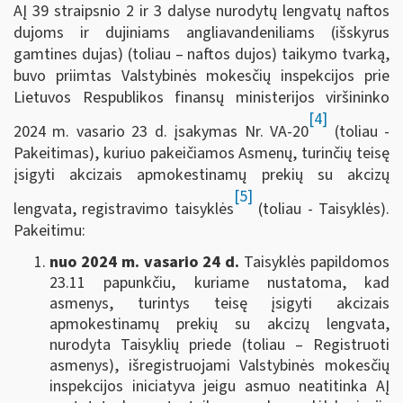
AĮ 39 straipsnio 2 ir 3 dalyse nurodytų lengvatų naftos
dujoms ir dujiniams angliavandeniliams (išskyrus
gamtines dujas) (toliau – naftos dujos) taikymo tvarką,
buvo priimtas Valstybinės mokesčių inspekcijos prie
Lietuvos Respublikos finansų ministerijos viršininko
[4]
2024 m. vasario 23 d. įsakymas Nr. VA-20
(toliau -
Pakeitimas), kuriuo pakeičiamos Asmenų, turinčių teisę
įsigyti akcizais apmokestinamų prekių su akcizų
[5]
lengvata, registravimo taisyklės
(toliau - Taisyklės).
Pakeitimu:
nuo 2024 m. vasario 24 d.
Taisyklės papildomos
23.11 papunkčiu, kuriame nustatoma, kad
asmenys, turintys teisę įsigyti akcizais
apmokestinamų prekių su akcizų lengvata,
nurodyta Taisyklių priede (toliau – Registruoti
asmenys), išregistruojami Valstybinės mokesčių
inspekcijos iniciatyva jeigu asmuo neatitinka AĮ