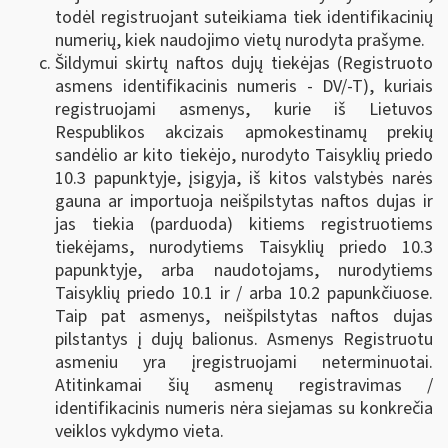
todėl registruojant suteikiama tiek identifikacinių
numerių, kiek naudojimo vietų nurodyta prašyme.
Šildymui skirtų naftos dujų tiekėjas (Registruoto
asmens identifikacinis numeris - DV/-T), kuriais
registruojami asmenys, kurie iš Lietuvos
Respublikos akcizais apmokestinamų prekių
sandėlio ar kito tiekėjo, nurodyto Taisyklių priedo
10.3 papunktyje, įsigyja, iš kitos valstybės narės
gauna ar importuoja neišpilstytas naftos dujas ir
jas tiekia (parduoda) kitiems registruotiems
tiekėjams, nurodytiems Taisyklių priedo 10.3
papunktyje, arba naudotojams, nurodytiems
Taisyklių priedo 10.1 ir / arba 10.2 papunkčiuose.
Taip pat asmenys, neišpilstytas naftos dujas
pilstantys į dujų balionus. Asmenys Registruotu
asmeniu yra įregistruojami neterminuotai.
Atitinkamai šių asmenų registravimas /
identifikacinis numeris nėra siejamas su konkrečia
veiklos vykdymo vieta.