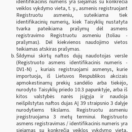
identifikacinis numeris yra siejamas su konkrečia
veiklos vykdymo vieta, t. y., asmenis registruojant
Registruotu asmeniu, suteikiama tiek
identifikacinių numerių, kiek Taisyklių nustatyta
tvarka pateikiama prašymų dėl asmens
registravimo Registruotu asmeniu (toliau -
prašymas). Dėl kiekvienos naudojimo vietos
teikiamas atskiras prašymas.
Šildymui skirtų naftos dujų naudotojas versle
(Registruoto asmens identifikacinis numeris -
DV1-N) , kuriais registruojami asmenys, kurie
importuoja, iš Lietuvos Respublikos akcizais
apmokestinamų prekių sandėlio arba tiekėjo,
nurodyto Taisyklių priedo 10.3 papunktyje, arba iš
kitos valstybės narės įsigyja ir naudoja
neišpilstytas naftos dujas AĮ 39 straipsnio 3 dalyje
nurodytiems tikslams. Registruotu asmeniu
įregistruojama 3 metų terminui. Registruoto
asmens registravimas / identifikacinis numeris yra
siejamas su konkrečia veiklos vykdymo vieta,