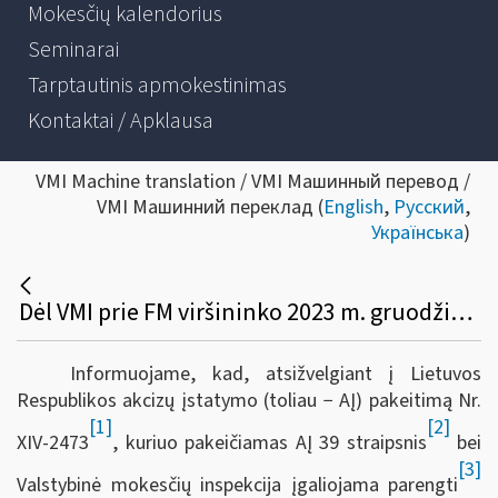
Mokesčių kalendorius
Seminarai
Tarptautinis apmokestinimas
Kontaktai / Apklausa
VMI Machine translation / VMI Машинный перевод /
VMI Машинний переклад (
English
,
Русский
,
Українська
)
Dėl VMI prie FM viršininko 2023 m. gruodžio 27 d. įsakymo Nr. VA-99 pakeitimo
Informuojame, kad, atsižvelgiant į Lietuvos
Respublikos akcizų įstatymo (toliau − AĮ) pakeitimą Nr.
[1]
[2]
XIV-2473
, kuriuo pakeičiamas AĮ 39 straipsnis
bei
[3]
Valstybinė mokesčių inspekcija įgaliojama parengti