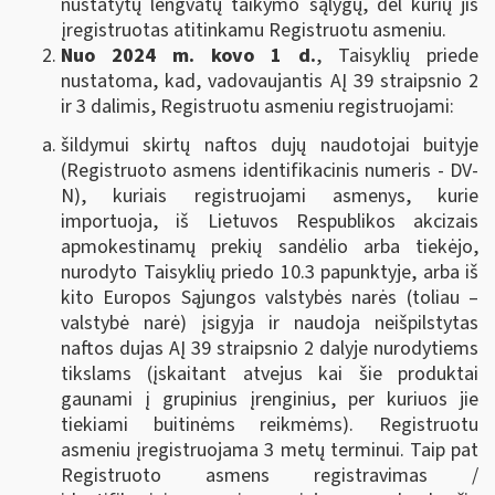
nustatytų lengvatų taikymo sąlygų, dėl kurių jis
įregistruotas atitinkamu Registruotu asmeniu.
Nuo 2024 m. kovo 1 d.
, Taisyklių priede
nustatoma, kad, vadovaujantis AĮ 39 straipsnio 2
ir 3 dalimis, Registruotu asmeniu registruojami:
šildymui skirtų naftos dujų naudotojai buityje
(Registruoto asmens identifikacinis numeris - DV-
N), kuriais registruojami asmenys, kurie
importuoja, iš Lietuvos Respublikos akcizais
apmokestinamų prekių sandėlio arba tiekėjo,
nurodyto Taisyklių priedo 10.3 papunktyje, arba iš
kito Europos Sąjungos valstybės narės (toliau –
valstybė narė) įsigyja ir naudoja neišpilstytas
naftos dujas AĮ 39 straipsnio 2 dalyje nurodytiems
tikslams (įskaitant atvejus kai šie produktai
gaunami į grupinius įrenginius, per kuriuos jie
tiekiami buitinėms reikmėms). Registruotu
asmeniu įregistruojama 3 metų terminui. Taip pat
Registruoto asmens registravimas /