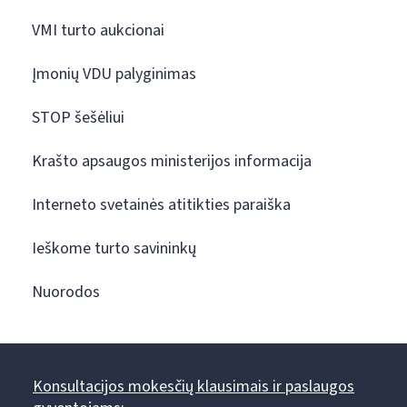
VMI turto aukcionai
Įmonių VDU palyginimas
STOP šešėliui
Krašto apsaugos ministerijos informacija
Interneto svetainės atitikties paraiška
Ieškome turto savininkų
Nuorodos
Konsultacijos mokesčių klausimais ir paslaugos