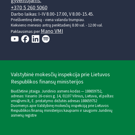
gyventojams:
+370 5 260 5060
Darbo laikas: I-IV 8.00-17.00, V 8.00-15.45.
Prieššventinę dieną - viena valanda trumpiau.
Kiekvieno mėnesio antrą penktadienį 8.00 val. - 12.00 val.
Mano VMI
Paklausimas per
Valstybinė mokesčių inspekcija prie Lietuvos
Respublikos finansų ministerijos
Biudžetinė įstaiga. Juridinio asmens kodas — 188659752,
adresas: Vasario 16-osios g. 14, 01107 Vilnius, Lietuva, el.paštas:
vmi@vmi.lt
, E. pristatymo dėžutės adresas 188659752
Duomenys apie Valstybinę mokesčių inspekciją prie Lietuvos
Respublikos finansų ministerijos kaupiami ir saugomi Juridinių
asmenų registre