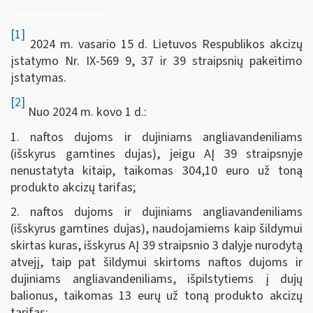
[1]
2024 m. vasario 15 d. Lietuvos Respublikos akcizų
įstatymo Nr. IX-569 9, 37 ir 39 straipsnių pakeitimo
įstatymas.
[2]
Nuo 2024 m. kovo 1 d.:
1. naftos dujoms ir dujiniams angliavandeniliams
(išskyrus gamtines dujas), jeigu AĮ 39 straipsnyje
nenustatyta kitaip, taikomas 304,10 euro už toną
produkto akcizų tarifas;
2. naftos dujoms ir dujiniams angliavandeniliams
(išskyrus gamtines dujas), naudojamiems kaip šildymui
skirtas kuras, išskyrus AĮ 39 straipsnio 3 dalyje nurodytą
atvejį, taip pat šildymui skirtoms naftos dujoms ir
dujiniams angliavandeniliams, išpilstytiems į dujų
balionus, taikomas 13 eurų už toną produkto akcizų
tarifas;