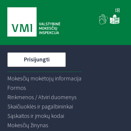
Prisijungti
Mokesčių mokėtojų informacija
Formos
Rinkmenos / Atviri duomenys
Skaičiuoklės ir pagalbininkai
Sąskaitos ir įmokų kodai
Mokesčių žinynas