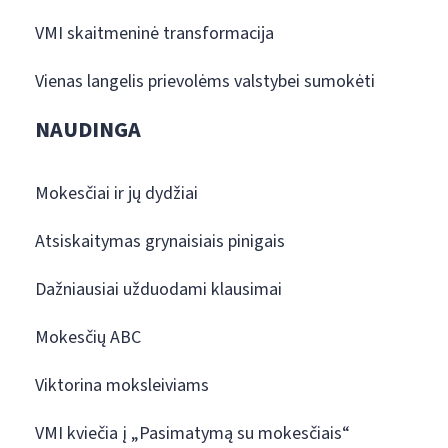
VMI skaitmeninė transformacija
Vienas langelis prievolėms valstybei sumokėti
NAUDINGA
Mokesčiai ir jų dydžiai
Atsiskaitymas grynaisiais pinigais
Dažniausiai užduodami klausimai
Mokesčių ABC
Viktorina moksleiviams
VMI kviečia į „Pasimatymą su mokesčiais“