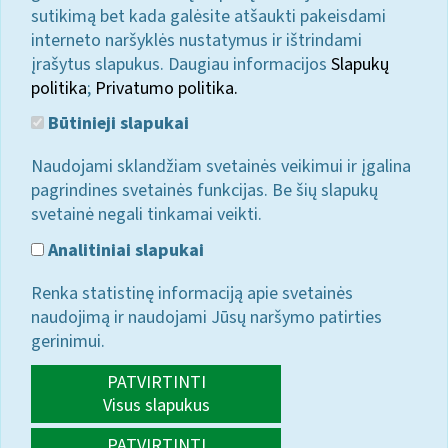
sutikimą bet kada galėsite atšaukti pakeisdami
interneto naršyklės nustatymus ir ištrindami
įrašytus slapukus. Daugiau informacijos
Slapukų
politika
;
Privatumo politika.
Būtinieji slapukai
Naudojami sklandžiam svetainės veikimui ir įgalina
pagrindines svetainės funkcijas. Be šių slapukų
svetainė negali tinkamai veikti.
Analitiniai slapukai
Renka statistinę informaciją apie svetainės
naudojimą ir naudojami Jūsų naršymo patirties
gerinimui.
PATVIRTINTI
Visus slapukus
PATVIRTINTI