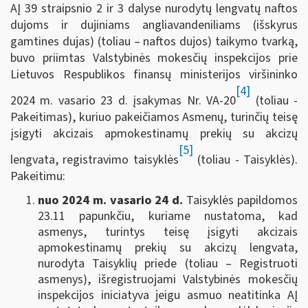
AĮ 39 straipsnio 2 ir 3 dalyse nurodytų lengvatų naftos
dujoms ir dujiniams angliavandeniliams (išskyrus
gamtines dujas) (toliau – naftos dujos) taikymo tvarką,
buvo priimtas Valstybinės mokesčių inspekcijos prie
Lietuvos Respublikos finansų ministerijos viršininko
[4]
2024 m. vasario 23 d. įsakymas Nr. VA-20
(toliau -
Pakeitimas), kuriuo pakeičiamos Asmenų, turinčių teisę
įsigyti akcizais apmokestinamų prekių su akcizų
[5]
lengvata, registravimo taisyklės
(toliau - Taisyklės).
Pakeitimu:
nuo 2024 m. vasario 24 d.
Taisyklės papildomos
23.11 papunkčiu, kuriame nustatoma, kad
asmenys, turintys teisę įsigyti akcizais
apmokestinamų prekių su akcizų lengvata,
nurodyta Taisyklių priede (toliau – Registruoti
asmenys), išregistruojami Valstybinės mokesčių
inspekcijos iniciatyva jeigu asmuo neatitinka AĮ