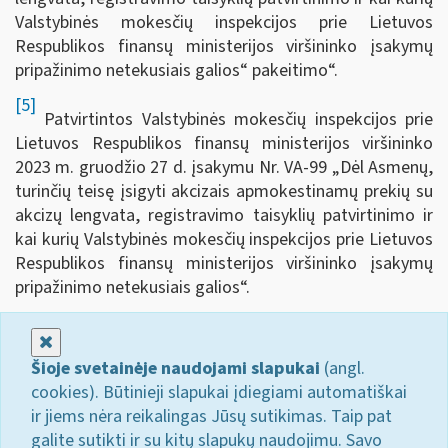
Valstybinės mokesčių inspekcijos prie Lietuvos
Respublikos finansų ministerijos viršininko įsakymų
pripažinimo netekusiais galios“ pakeitimo“.
[5]
Patvirtintos Valstybinės mokesčių inspekcijos prie
Lietuvos Respublikos finansų ministerijos viršininko
2023 m. gruodžio 27 d. įsakymu Nr. VA-99 „Dėl Asmenų,
turinčių teisę įsigyti akcizais apmokestinamų prekių su
akcizų lengvata, registravimo taisyklių patvirtinimo ir
kai kurių Valstybinės mokesčių inspekcijos prie Lietuvos
Respublikos finansų ministerijos viršininko įsakymų
pripažinimo netekusiais galios“.
Uždaryti
Šioje svetainėje naudojami slapukai
(angl.
cookies). Būtinieji slapukai įdiegiami automatiškai
ir jiems nėra reikalingas Jūsų sutikimas. Taip pat
galite sutikti ir su kitų slapukų naudojimu. Savo