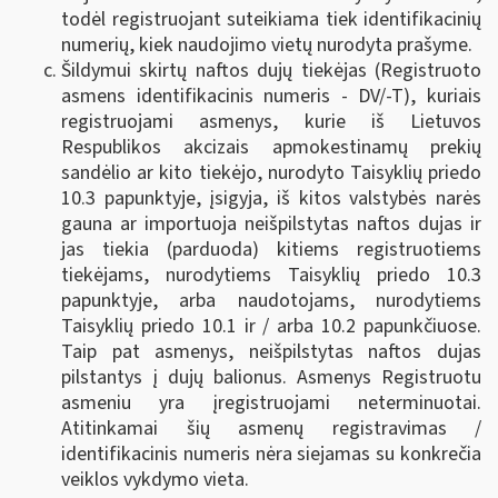
todėl registruojant suteikiama tiek identifikacinių
numerių, kiek naudojimo vietų nurodyta prašyme.
Šildymui skirtų naftos dujų tiekėjas (Registruoto
asmens identifikacinis numeris - DV/-T), kuriais
registruojami asmenys, kurie iš Lietuvos
Respublikos akcizais apmokestinamų prekių
sandėlio ar kito tiekėjo, nurodyto Taisyklių priedo
10.3 papunktyje, įsigyja, iš kitos valstybės narės
gauna ar importuoja neišpilstytas naftos dujas ir
jas tiekia (parduoda) kitiems registruotiems
tiekėjams, nurodytiems Taisyklių priedo 10.3
papunktyje, arba naudotojams, nurodytiems
Taisyklių priedo 10.1 ir / arba 10.2 papunkčiuose.
Taip pat asmenys, neišpilstytas naftos dujas
pilstantys į dujų balionus. Asmenys Registruotu
asmeniu yra įregistruojami neterminuotai.
Atitinkamai šių asmenų registravimas /
identifikacinis numeris nėra siejamas su konkrečia
veiklos vykdymo vieta.