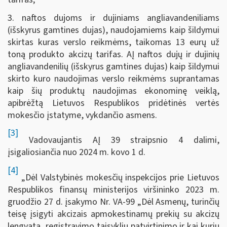
3. naftos dujoms ir dujiniams angliavandeniliams
(išskyrus gamtines dujas), naudojamiems kaip šildymui
skirtas kuras verslo reikmėms, taikomas 13 eurų už
toną produkto akcizų tarifas. AĮ naftos dujų ir dujinių
angliavandenilių (išskyrus gamtines dujas) kaip šildymui
skirto kuro naudojimas verslo reikmėms suprantamas
kaip šių produktų naudojimas ekonominę veiklą,
apibrėžtą Lietuvos Respublikos pridėtinės vertės
mokesčio įstatyme, vykdančio asmens.
[3]
Vadovaujantis AĮ 39 straipsnio 4 dalimi,
įsigaliosiančia nuo 2024 m. kovo 1 d.
[4]
„Dėl Valstybinės mokesčių inspekcijos prie Lietuvos
Respublikos finansų ministerijos viršininko 2023 m.
gruodžio 27 d. įsakymo Nr. VA-99 „Dėl Asmenų, turinčių
teisę įsigyti akcizais apmokestinamų prekių su akcizų
lengvata, registravimo taisyklių patvirtinimo ir kai kurių