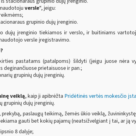
iš stacionaraus grupinio dujų įrenginio.
ų naudotoju
versle
“, jeigu:
 reikmėms;
tacionaraus grupinio dujų įrenginio.
o dujų įrenginio tiekiamos ir verslo, ir buitiniams vartoto
l naudotojo versle įregistravimo.
e?
irties pastatams (patalpoms) šildyti (jeigu juose nėra 
as deginančiuose prietaisuose ir pan.;
narių grupinių dujų įrenginių.
inę veiklą
, kaip ji apibrėžta
Pridėtinės vertės mokesčio įs
ų grupinių dujų įrenginių.
 prekybą, paslaugų teikimą, žemės ūkio veiklą, žuvininkystę,
siekiama gauti bet kokių pajamų (neatsižvelgiant į tai, ar ją 
ipsnio 8 dalyje;