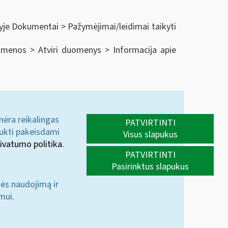
tyje Dokumentai > Pažymėjimai/leidimai taikyti
inkmenos > Atviri duomenys > Informacija apie
 nėra reikalingas
PATVIRTINTI
aukti pakeisdami
Visus slapukus
ivatumo politika.
PATVIRTINTI
Pasirinktus slapukus
nės naudojimą ir
mui.