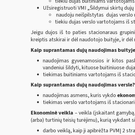
tiekiu dujas buitiniams vartotojams 
Užsiregistruoti VMI „Šildymui skirtų duj
naudoju neišpilstytas dujas verslo
tiekiu dujas verslo vartotojams iš s
Jeigu dujos iš to paties stacionaraus grupini
kreiptis atskirai ir dėl naudotojo buityje, ir dė
Kaip suprantamas dujų naudojimas buityj
naudojimas gyvenamosios ir kitos pask
vandeniui šildyti, kituose buitiniuose duj
tiekimas buitiniams vartotojams iš stacio
Kaip suprantamas dujų naudojimas versle?
naudojimas asmens, kuris vykdo
ekonom
tiekimas verslo vartotojams iš stacionari
Ekonominė veikla
– veikla (įskaitant gamybą,
(arba) turtinių teisių turėjimu), kurią vykdant 
darbo veiklą, kaip ji apibrėžta PVMĮ 2 stra