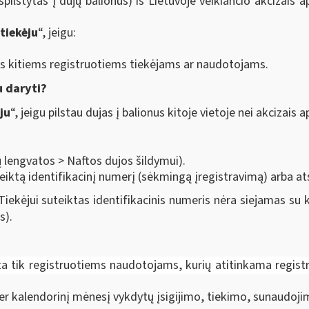
išpilstytas į dujų balionus) iš Lietuvoje veikiančio akcizai
tiekėju
“, jeigu:
jas kitiems registruotiems tiekėjams ar naudotojams.
u daryti?
ju
“, jeigu pilstau dujas į balionus kitoje vietoje nei akcizai
 lengvatos > Naftos dujos šildymui).
teiktą identifikacinį numerį (sėkmingą įregistravimą) arba at
Tiekėjui suteiktas identifikacinis numeris nėra siejamas su 
s).
a tik registruotiems naudotojams, kurių atitinkama registraci
er kalendorinį mėnesį vykdytų įsigijimo, tiekimo, sunaudojim