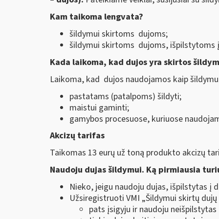
Kam taikoma lengvata?
šildymui skirtoms dujoms;
šildymui skirtoms dujoms, išpilstytoms į
Kada laikoma, kad dujos yra skirtos šildy
Laikoma, kad dujos naudojamos kaip šildymui 
pastatams (patalpoms) šildyti;
maistui gaminti;
gamybos procesuose, kuriuose naudojama
Akcizų tarifas
Taikomas 13 eurų už toną produkto akcizų tari
Naudoju dujas šildymui. Ką pirmiausia turi
Nieko, jeigu naudoju dujas, išpilstytas į d
Užsiregistruoti VMI „Šildymui skirtų duj
pats įsigyju ir naudoju neišpilstytas