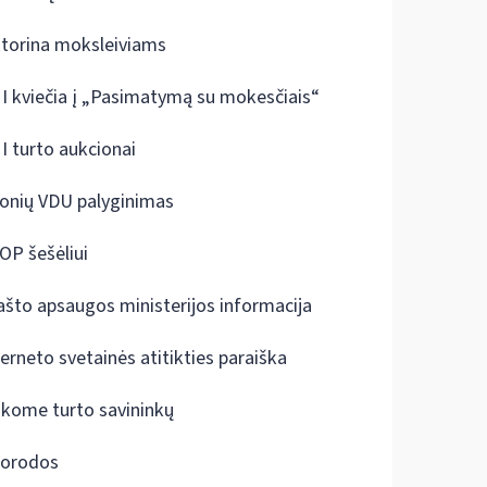
ktorina moksleiviams
I kviečia į „Pasimatymą su mokesčiais“
I turto aukcionai
onių VDU palyginimas
OP šešėliui
ašto apsaugos ministerijos informacija
terneto svetainės atitikties paraiška
škome turto savininkų
orodos