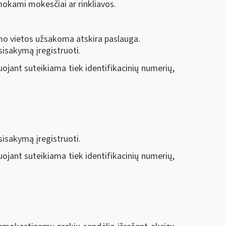
ą mokami mokesčiai ar rinkliavos.
imo vietos užsakoma atskira paslauga.
sisakymą įregistruoti.
uojant suteikiama tiek identifikacinių numerių,
sisakymą įregistruoti.
uojant suteikiama tiek identifikacinių numerių,