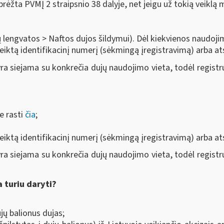
apibrėžta PVMĮ 2 straipsnio 38 dalyje, net jeigu už tokią veikl
 lengvatos > Naftos dujos šildymui). Dėl kiekvienos naudoj
teiktą identifikacinį numerį (sėkmingą įregistravimą) arba at
ra siejama su konkrečia dujų naudojimo vieta, todėl registr
e rasti
čia
;
teiktą identifikacinį numerį (sėkmingą įregistravimą) arba at
ra siejama su konkrečia dujų naudojimo vieta, todėl registr
a turiu daryti?
ujų balionus dujas;