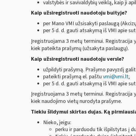
valstybės ir savivaldybių veiklą, kaip ji 
Kaip užsiregistruoti naudotoju buityje?
per Mano VMI užsisakyti paslaugą (Akcizų
per 5 d. d. gauti atsakymą iš VMI apie su
Įregistruojama 3 metų terminui. Registracija y
kiek pateikta prašymų (užsakyta paslaugų).
Kaip užsiregistruoti naudotoju versle?
užpildyti prašymą. Prašymo pavyzdį galit
pateikti prašymą el. paštu
vmi
@
vmi.lt
;
per 5 d. d. gauti atsakymą iš VMI apie su
Įregistruojama 3 metų terminui. Registracija y
kiek naudojimo vietų nurodyta prašyme.
Tiekiu šildymui skirtas dujas. Ką pirmiausi
Nieko, jeigu:
perku ir parduodu tik išpilstytas į d