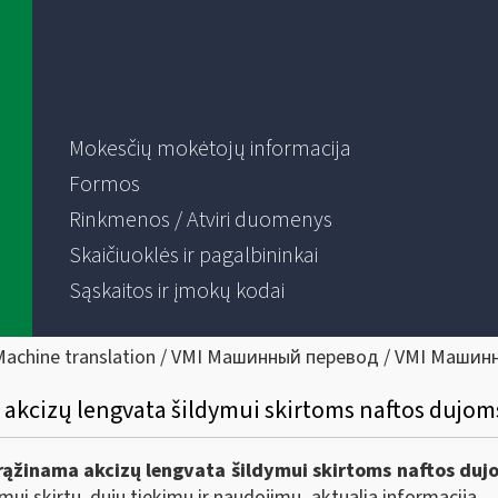
Mokesčių mokėtojų informacija
Formos
Rinkmenos / Atviri duomenys
Skaičiuoklės ir pagalbininkai
Sąskaitos ir įmokų kodai
Machine translation / VMI Машинный перевод / VMI Машин
 akcizų lengvata šildymui skirtoms naftos dujom
rąžinama akcizų lengvata šildymui skirtoms naftos dujo
ymui skirtų dujų tiekimu ir naudojimu, aktualią informaciją.