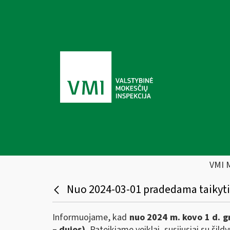
VMI 
Nuo 2024-03-01 pradedama taikyti
Informuojame, kad
nuo 2024 m. kovo 1 d. g
– dujos).
Pateikiame veiklai, susijusiai su šild