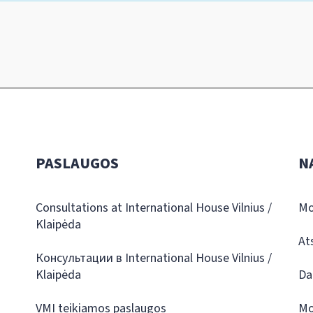
PASLAUGOS
N
Consultations at International House Vilnius /
Mo
Klaipėda
At
Консультации в International House Vilnius /
Klaipėda
Da
VMI teikiamos paslaugos
Mo