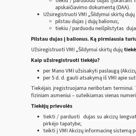
tiekiu / parduodu dujas (įskaitant 
apskaičiavimo dokumentą (DAA).
Užsiregistruoti VMI „Šildymui skirtų dujų
pilstau dujas į dujų balionus;
tiekiu / parduodu neišpilstytas du
Pilstau dujas į balionus. Ką pirmiausia turi
Užsiregistruoti VMI „Šildymui skirtų dujų
tiekė
Kaip užsiregistruoti tiekėju?
per Mano VMI užsisakyti paslaugą (Akcizų
per 5 d. d. gauti atsakymą iš VMI apie su
Tiekėjais įregistruojama neribotam terminui. 
fiziniam asmeniui – suteikiamas vienas numeri
Tiekėjų prievolės
tiekti / parduoti dujas su akcizų lengvat
pirkėjo tapatybe;
teikti į VMI Akcizų informacinę sistemą p