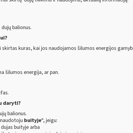
 dujų balionus.
mui?
skirtas kuras, kai jos naudojamos šilumos energijos gamyba
 šilumos energija, ar pan.
fas.
u daryti?
ujų balionus.
ų naudotoju
buityje
“, jeigu:
 dujas buityje arba