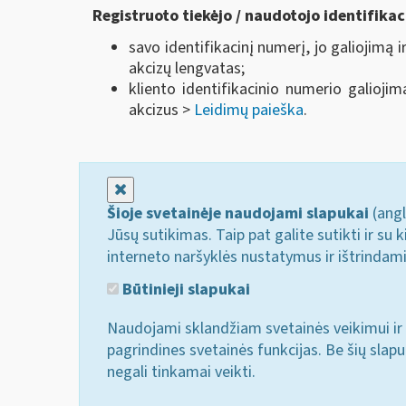
Registruoto tiekėjo / naudotojo identifikac
savo identifikacinį numerį, jo galiojimą
akcizų lengvatas;
kliento identifikacinio numerio galioji
akcizus >
Leidimų paieška
.
Uždaryti
Šioje svetainėje naudojami slapukai
(angl
Jūsų sutikimas. Taip pat galite sutikti ir s
interneto naršyklės nustatymus ir ištrindam
Būtinieji slapukai
Naudojami sklandžiam svetainės veikimui ir 
pagrindines svetainės funkcijas. Be šių slap
negali tinkamai veikti.