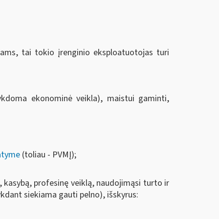
jams, tai tokio įrenginio eksploatuotojas turi
vykdoma ekonominė veikla), maistui gaminti,
tatyme
(toliau - PVMĮ);
 kasybą, profesinę veiklą, naudojimąsi turto ir
vykdant siekiama gauti pelno), išskyrus: