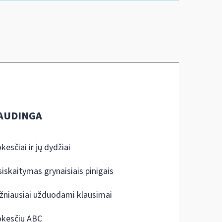
AUDINGA
kesčiai ir jų dydžiai
siskaitymas grynaisiais pinigais
žniausiai užduodami klausimai
kesčių ABC