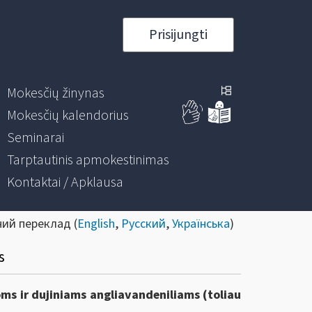
Prisijungti
Mokesčių žinynas
Mokesčių kalendorius
Seminarai
Tarptautinis apmokestinimas
Kontaktai / Apklausa
ний переклад (
English
,
Русский
,
Українська
)
s
ms ir dujiniams angliavandeniliams (toliau