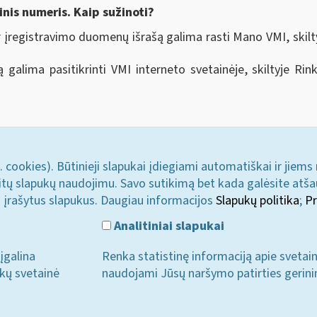
inis numeris. Kaip sužinoti?
 ir įregistravimo duomenų išrašą galima rasti Mano VMI, skil
mą galima pasitikrinti VMI interneto svetainėje, skiltyje R
. cookies). Būtinieji slapukai įdiegiami automatiškai ir jiems
u kitų slapukų naudojimu. Savo sutikimą bet kada galėsite atš
i įrašytus slapukus. Daugiau informacijos
Slapukų politika
;
Pr
Analitiniai slapukai
įgalina
Renka statistinę informaciją apie svetai
ukų svetainė
naudojami Jūsų naršymo patirties gerini