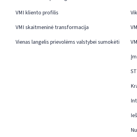
VMI kliento profilis
Vi
VMI skaitmeninė transformacija
VM
Vienas langelis prievolėms valstybei sumokėti
VM
Įm
ST
Kr
In
Ie
Nu