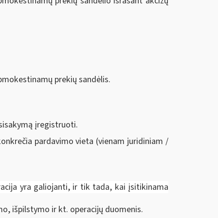
s apmokestinamų prekių sandėlio išrašant akcizų
s apmokestinamų prekių sandėlis.
sisakymą įregistruoti.
konkrečia pardavimo vieta (vienam juridiniam /
ja yra galiojanti, ir tik tada, kai įsitikinama
o, išpilstymo ir kt. operacijų duomenis.