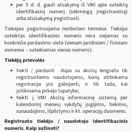
per 5 d. d. gauti atsakymą iš VMI apie suteiktą
identifikacinį numerį (sėkmingą įregistravimą)
arba atsisakymą įregistruoti.
Tiekėjais įregistruojama neribotam terminui. Tiekėjui
suteiktas identifikacinis numeris nėra siejamas su
konkrečia pardavimo vieta (vienam juridiniam / fiziniam
asmeniui – suteikiamas vienas numeris).
Tiekėjų prievolės
tiekti / parduoti dujas su akcizų lengvata tik
registruotiems naudotojams, kurių atitinkama
registracija yra galiojanti, ir tik tada, kai
įsitikinama pirkėjo tapatybe;
teikti į VMI Akcizų informacinę sistemą per
kalendorinį mėnesį vykdytų įsigijimo, tiekimo,
sunaudojimo, išpilstymo ir kt. operacijų duomenis.
Registruoto tiekėjo / naudotojo identifikacinis
numeris. Kaip sužinoti?