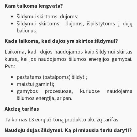
Kam taikoma lengvata?
šildymui skirtoms dujoms;
šildymui skirtoms dujoms, išpilstytoms į dujų
balionus.
Kada laikoma, kad dujos yra skirtos šildymui?
Laikoma, kad dujos naudojamos kaip šildymui skirtas
kuras, kai jos naudojamos šilumos energijos gamybai.
Pvz.:
pastatams (patalpoms) šildyti;
maistui gaminti;
gamybos procesuose, kuriuose naudojama
šilumos energija, ar pan.
Akcizų tarifas
Taikomas 13 eurų už toną produkto akcizų tarifas.
Naudoju dujas šildymui. Ką pirmiausia turiu daryti?