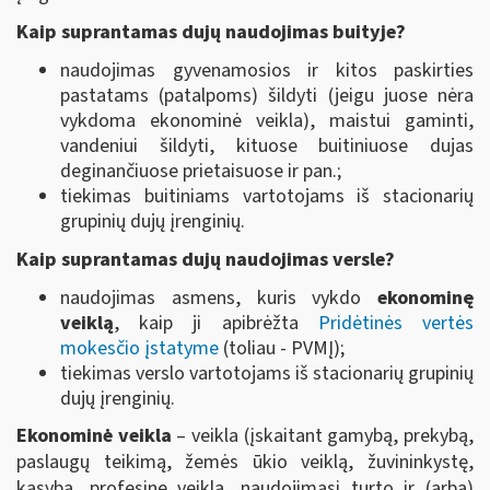
Kaip suprantamas dujų naudojimas buityje?
naudojimas gyvenamosios ir kitos paskirties
pastatams (patalpoms) šildyti (jeigu juose nėra
vykdoma ekonominė veikla), maistui gaminti,
vandeniui šildyti, kituose buitiniuose dujas
deginančiuose prietaisuose ir pan.;
tiekimas buitiniams vartotojams iš stacionarių
grupinių dujų įrenginių.
Kaip suprantamas dujų naudojimas versle?
naudojimas asmens, kuris vykdo
ekonominę
veiklą
, kaip ji apibrėžta
Pridėtinės vertės
mokesčio įstatyme
(toliau - PVMĮ);
tiekimas verslo vartotojams iš stacionarių grupinių
dujų įrenginių.
Ekonominė veikla
– veikla (įskaitant gamybą, prekybą,
paslaugų teikimą, žemės ūkio veiklą, žuvininkystę,
kasybą, profesinę veiklą, naudojimąsi turto ir (arba)