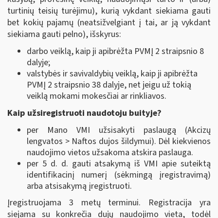
turtinių teisių turėjimu), kurią vykdant siekiama gauti
bet kokių pajamų (neatsižvelgiant į tai, ar ją vykdant
siekiama gauti pelno), išskyrus:
darbo veiklą, kaip ji apibrėžta PVMĮ 2 straipsnio 8
dalyje;
valstybės ir savivaldybių veiklą, kaip ji apibrėžta
PVMĮ 2 straipsnio 38 dalyje, net jeigu už tokią
veiklą mokami mokesčiai ar rinkliavos.
Kaip užsiregistruoti naudotoju buityje?
per Mano VMI užsisakyti paslaugą (Akcizų
lengvatos > Naftos dujos šildymui). Dėl kiekvienos
naudojimo vietos užsakoma atskira paslauga.
per 5 d. d. gauti atsakymą iš VMI apie suteiktą
identifikacinį numerį (sėkmingą įregistravimą)
arba atsisakymą įregistruoti.
Įregistruojama 3 metų terminui. Registracija yra
siejama su konkrečia dujų naudojimo vieta, todėl