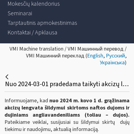
Mokesčių kalendorius
Seminarai
Tarptautinis apmokestinimas
Kontaktai / Apklausa
VMI Machine translation / VMI Машинный перевод /
VMI Машинний переклад (
English
,
Русский
,
Українська
)
Nuo 2024-03-01 pradedama taikyti akcizų lengvata šildymui skirtoms naftos dujoms
Informuojame, kad
nuo 2024 m. kovo 1 d. grąžinama
akcizų lengvata šildymui skirtoms naftos dujoms ir
dujiniams angliavandeniliams (toliau – dujos).
Pateikiame veiklai, susijusiai su šildymui skirtų dujų
tiekimu ir naudojimu, aktualią informaciją.