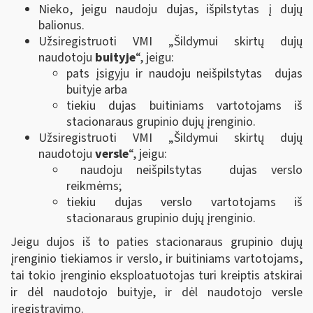
Nieko, jeigu naudoju dujas, išpilstytas į dujų
balionus.
Užsiregistruoti VMI „Šildymui skirtų dujų
naudotoju
buityje
“, jeigu:
pats įsigyju ir naudoju neišpilstytas dujas
buityje arba
tiekiu dujas buitiniams vartotojams iš
stacionaraus grupinio dujų įrenginio.
Užsiregistruoti VMI „Šildymui skirtų dujų
naudotoju
versle
“, jeigu:
naudoju neišpilstytas dujas verslo
reikmėms;
tiekiu dujas verslo vartotojams iš
stacionaraus grupinio dujų įrenginio.
Jeigu dujos iš to paties stacionaraus grupinio dujų
įrenginio tiekiamos ir verslo, ir buitiniams vartotojams,
tai tokio įrenginio eksploatuotojas turi kreiptis atskirai
ir dėl naudotojo buityje, ir dėl naudotojo versle
įregistravimo.