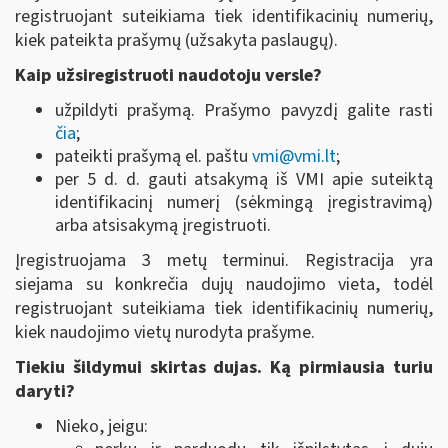
registruojant suteikiama tiek identifikacinių numerių,
kiek pateikta prašymų (užsakyta paslaugų).
Kaip užsiregistruoti naudotoju versle?
užpildyti prašymą. Prašymo pavyzdį galite rasti
čia
;
pateikti prašymą el. paštu
vmi
@
vmi.lt
;
per 5 d. d. gauti atsakymą iš VMI apie suteiktą
identifikacinį numerį (sėkmingą įregistravimą)
arba atsisakymą įregistruoti.
Įregistruojama 3 metų terminui. Registracija yra
siejama su konkrečia dujų naudojimo vieta, todėl
registruojant suteikiama tiek identifikacinių numerių,
kiek naudojimo vietų nurodyta prašyme.
Tiekiu šildymui skirtas dujas. Ką pirmiausia turiu
daryti?
Nieko, jeigu: