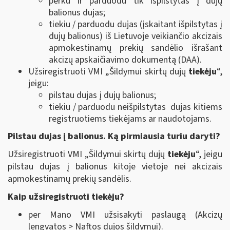
perku ir parduodu tik išpilstytas į dujų
balionus dujas;
tiekiu / parduodu dujas (įskaitant išpilstytas į
dujų balionus) iš Lietuvoje veikiančio akcizais
apmokestinamų prekių sandėlio išrašant
akcizų apskaičiavimo dokumentą (DAA).
Užsiregistruoti VMI „Šildymui skirtų dujų
tiekėju
“,
jeigu:
pilstau dujas į dujų balionus;
tiekiu / parduodu neišpilstytas dujas kitiems
registruotiems tiekėjams ar naudotojams.
Pilstau dujas į balionus. Ką pirmiausia turiu daryti?
Užsiregistruoti VMI „Šildymui skirtų dujų
tiekėju
“, jeigu
pilstau dujas į balionus kitoje vietoje nei akcizais
apmokestinamų prekių sandėlis.
Kaip užsiregistruoti tiekėju?
per Mano VMI užsisakyti paslaugą (Akcizų
lengvatos > Naftos dujos šildymui).