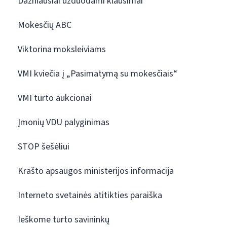
Dažniausiai užduodami klausimai
Mokesčių ABC
Viktorina moksleiviams
VMI kviečia į „Pasimatymą su mokesčiais“
VMI turto aukcionai
Įmonių VDU palyginimas
STOP šešėliui
Krašto apsaugos ministerijos informacija
Interneto svetainės atitikties paraiška
Ieškome turto savininkų