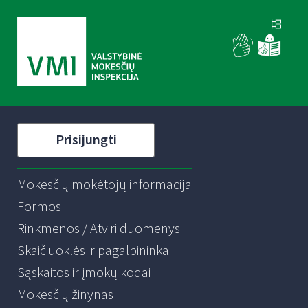
Prisijungti
Mokesčių mokėtojų informacija
Formos
Rinkmenos / Atviri duomenys
Skaičiuoklės ir pagalbininkai
Sąskaitos ir įmokų kodai
Mokesčių žinynas