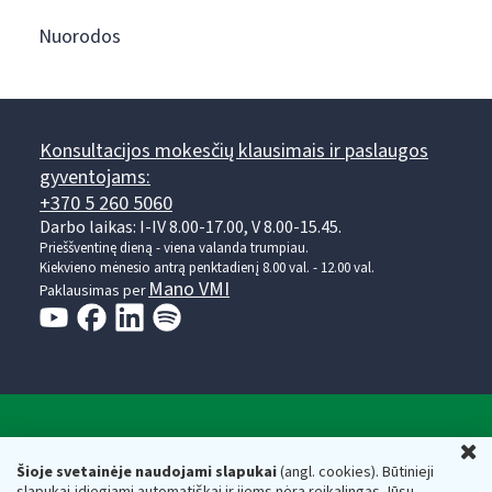
Nuorodos
Konsultacijos mokesčių klausimais ir paslaugos
gyventojams:
+370 5 260 5060
Darbo laikas: I-IV 8.00-17.00, V 8.00-15.45.
Prieššventinę dieną - viena valanda trumpiau.
Kiekvieno mėnesio antrą penktadienį 8.00 val. - 12.00 val.
Mano VMI
Paklausimas per
Valstybinė mokesčių inspekcija prie Lietuvos
U
Respublikos finansų ministerijos
Šioje svetainėje naudojami slapukai
(angl. cookies). Būtinieji
slapukai įdiegiami automatiškai ir jiems nėra reikalingas Jūsų