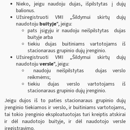
Nieko, jeigu naudoju dujas, išpilstytas į dujų
balionus.
Užsiregistruoti VMI „Šildymui skirtų dujų
naudotoju
buityje
“, jeigu:
pats įsigyju ir naudoju neišpilstytas dujas
buityje arba
tiekiu dujas buitiniams vartotojams iš
stacionaraus grupinio dujų įrenginio.
Užsiregistruoti VMI „Šildymui skirtų dujų
naudotoju
versle
“, jeigu:
naudoju neišpilstytas dujas verslo
reikmėms;
tiekiu dujas verslo vartotojams iš
stacionaraus grupinio dujų įrenginio.
Jeigu dujos iš to paties stacionaraus grupinio dujų
įrenginio tiekiamos ir verslo, ir buitiniams vartotojams,
tai tokio įrenginio eksploatuotojas turi kreiptis atskirai
ir dėl naudotojo buityje, ir dėl naudotojo versle
įregistravimo.