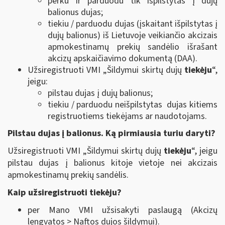
perku ir parduodu tik išpilstytas į dujų
balionus dujas;
tiekiu / parduodu dujas (įskaitant išpilstytas į
dujų balionus) iš Lietuvoje veikiančio akcizais
apmokestinamų prekių sandėlio išrašant
akcizų apskaičiavimo dokumentą (DAA).
Užsiregistruoti VMI „Šildymui skirtų dujų
tiekėju
“,
jeigu:
pilstau dujas į dujų balionus;
tiekiu / parduodu neišpilstytas dujas kitiems
registruotiems tiekėjams ar naudotojams.
Pilstau dujas į balionus. Ką pirmiausia turiu daryti?
Užsiregistruoti VMI „Šildymui skirtų dujų
tiekėju
“, jeigu
pilstau dujas į balionus kitoje vietoje nei akcizais
apmokestinamų prekių sandėlis.
Kaip užsiregistruoti tiekėju?
per Mano VMI užsisakyti paslaugą (Akcizų
lengvatos > Naftos dujos šildymui).