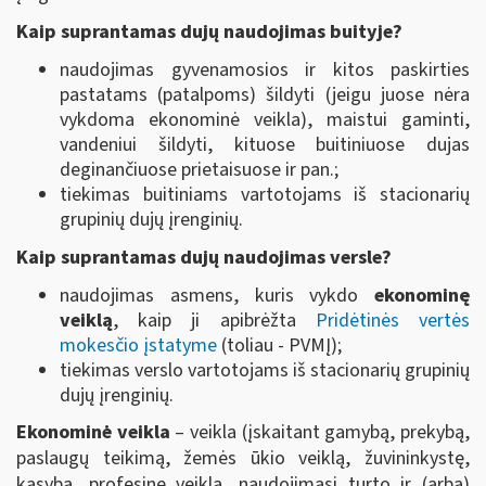
Kaip suprantamas dujų naudojimas buityje?
naudojimas gyvenamosios ir kitos paskirties
pastatams (patalpoms) šildyti (jeigu juose nėra
vykdoma ekonominė veikla), maistui gaminti,
vandeniui šildyti, kituose buitiniuose dujas
deginančiuose prietaisuose ir pan.;
tiekimas buitiniams vartotojams iš stacionarių
grupinių dujų įrenginių.
Kaip suprantamas dujų naudojimas versle?
naudojimas asmens, kuris vykdo
ekonominę
veiklą
, kaip ji apibrėžta
Pridėtinės vertės
mokesčio įstatyme
(toliau - PVMĮ);
tiekimas verslo vartotojams iš stacionarių grupinių
dujų įrenginių.
Ekonominė veikla
– veikla (įskaitant gamybą, prekybą,
paslaugų teikimą, žemės ūkio veiklą, žuvininkystę,
kasybą, profesinę veiklą, naudojimąsi turto ir (arba)