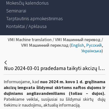
Mokesčių kalendorius
Seminarai
Tarptautinis apmokestinimas
Kontaktai / Apklausa
VMI Machine translation / VMI Машинный перевод /
VMI Машинний переклад (
English
,
Русский
,
Українська
)
Nuo 2024-03-01 pradedama taikyti akcizų lengvata šildymui skirtoms naftos dujoms
Informuojame, kad
nuo 2024 m. kovo 1 d. grąžinama
akcizų lengvata šildymui skirtoms naftos dujoms ir
dujiniams angliavandeniliams (toliau – dujos).
Pateikiame veiklai, susijusiai su šildymui skirtų dujų
tiekimu ir naudojimu, aktualią informaciją.