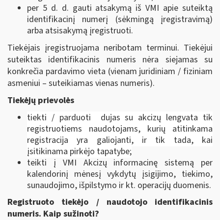
per 5 d. d. gauti atsakymą iš VMI apie suteiktą
identifikacinį numerį (sėkmingą įregistravimą)
arba atsisakymą įregistruoti.
Tiekėjais įregistruojama neribotam terminui. Tiekėjui
suteiktas identifikacinis numeris nėra siejamas su
konkrečia pardavimo vieta (vienam juridiniam / fiziniam
asmeniui – suteikiamas vienas numeris).
Tiekėjų prievolės
tiekti / parduoti dujas su akcizų lengvata tik
registruotiems naudotojams, kurių atitinkama
registracija yra galiojanti, ir tik tada, kai
įsitikinama pirkėjo tapatybe;
teikti į VMI Akcizų informacinę sistemą per
kalendorinį mėnesį vykdytų įsigijimo, tiekimo,
sunaudojimo, išpilstymo ir kt. operacijų duomenis.
Registruoto tiekėjo / naudotojo identifikacinis
numeris. Kaip sužinoti?