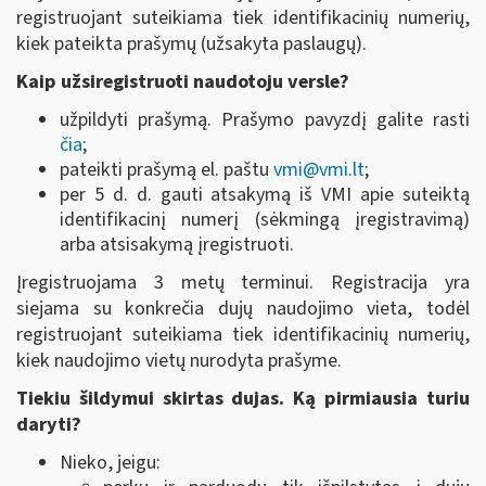
registruojant suteikiama tiek identifikacinių numerių,
kiek pateikta prašymų (užsakyta paslaugų).
Kaip užsiregistruoti naudotoju versle?
užpildyti prašymą. Prašymo pavyzdį galite rasti
čia
;
pateikti prašymą el. paštu
vmi
@
vmi.lt
;
per 5 d. d. gauti atsakymą iš VMI apie suteiktą
identifikacinį numerį (sėkmingą įregistravimą)
arba atsisakymą įregistruoti.
Įregistruojama 3 metų terminui. Registracija yra
siejama su konkrečia dujų naudojimo vieta, todėl
registruojant suteikiama tiek identifikacinių numerių,
kiek naudojimo vietų nurodyta prašyme.
Tiekiu šildymui skirtas dujas. Ką pirmiausia turiu
daryti?
Nieko, jeigu: