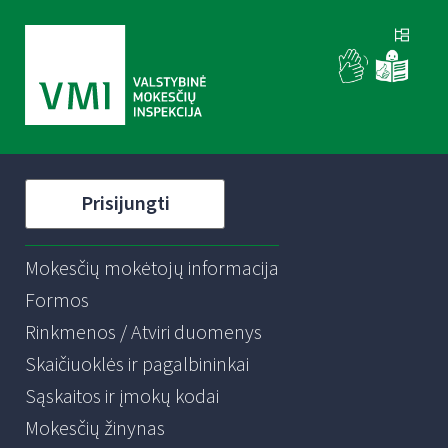
Prisijungti
Mokesčių mokėtojų informacija
Formos
Rinkmenos / Atviri duomenys
Skaičiuoklės ir pagalbininkai
Sąskaitos ir įmokų kodai
Mokesčių žinynas