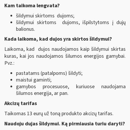
Kam taikoma lengvata?
šildymui skirtoms dujoms;
šildymui skirtoms dujoms, išpilstytoms į dujų
balionus.
Kada laikoma, kad dujos yra skirtos šildymui?
Laikoma, kad dujos naudojamos kaip šildymui skirtas
kuras, kai jos naudojamos šilumos energijos gamybai.
Pvz.:
pastatams (patalpoms) šildyti;
maistui gaminti;
gamybos procesuose, kuriuose naudojama
šilumos energija, ar pan.
Akcizų tarifas
Taikomas 13 eurų už toną produkto akcizų tarifas.
Naudoju dujas šildymui. Ką pirmiausia turiu daryti?