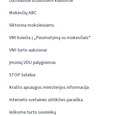
Dažniausiai užduodami klausimai
Mokesčių ABC
Viktorina moksleiviams
VMI kviečia į „Pasimatymą su mokesčiais“
VMI turto aukcionai
Įmonių VDU palyginimas
STOP šešėliui
Krašto apsaugos ministerijos informacija
Interneto svetainės atitikties paraiška
Ieškome turto savininkų