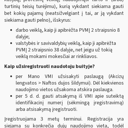
turtinių teisių turėjimu), kurią vykdant siekiama gauti
bet kokių pajamų (neatsižvelgiant į tai, ar ją vykdant
siekiama gauti pelno), išskyrus:
darbo veiklą, kaip ji apibrėžta PVMĮ 2 straipsnio 8
dalyje;
valstybės ir savivaldybių veiklą, kaip ji apibrėžta
PVMĮ 2 straipsnio 38 dalyje, net jeigu už tokią
veiklą mokami mokesčiai ar rinkliavos.
Kaip užsiregistruoti naudotoju buityje?
per Mano VMI užsisakyti paslaugą (Akcizų
lengvatos > Naftos dujos šildymui). Dėl kiekvienos
naudojimo vietos užsakoma atskira paslauga.
per 5 d. d. gauti atsakymą iš VMI apie suteiktą
identifikacinį numerį (sėkmingą įregistravimą)
arba atsisakymą įregistruoti.
Įregistruojama 3 metų terminui. Registracija yra
siejama su konkrečia dujų naudojimo vieta, todėl