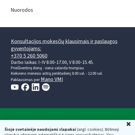
Nuorodos
Konsultacijos mokesčių klausimais ir paslaugos
gyventojams:
+370 5 260 5060
Darbo laikas: I-IV 8.00-17.00, V 8.00-15.45.
Prieššventinę dieną - viena valanda trumpiau.
Kiekvieno mėnesio antrą penktadienį 8.00 val. - 12.00 val.
Mano VMI
Paklausimas per
Valstybinė mokesčių inspekcija prie Lietuvos
U
Respublikos finansų ministerijos
Šioje svetainėje naudojami slapukai
(angl. cookies). Būtinieji
slapukai įdiegiami automatiškai ir jiems nėra reikalingas Jūsų