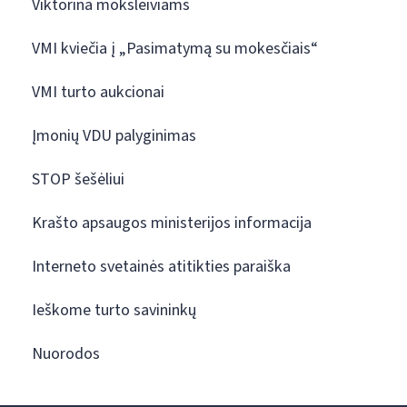
Viktorina moksleiviams
VMI kviečia į „Pasimatymą su mokesčiais“
VMI turto aukcionai
Įmonių VDU palyginimas
STOP šešėliui
Krašto apsaugos ministerijos informacija
Interneto svetainės atitikties paraiška
Ieškome turto savininkų
Nuorodos