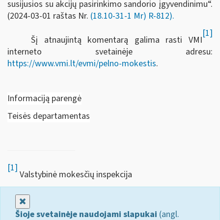
susijusios su akcijų pasirinkimo sandorio įgyvendinimu“.
(2024-03-01 raštas Nr.
(18.10-31-1 Mr) R-812).
[1]
Šį atnaujintą komentarą galima rasti VMI
interneto svetainėje adresu:
https://www.vmi.lt/evmi/pelno-mokestis
.
Informaciją parengė
Teisės departamentas
[1]
Valstybinė mokesčių inspekcija
Uždaryti
Šioje svetainėje naudojami slapukai
(angl.