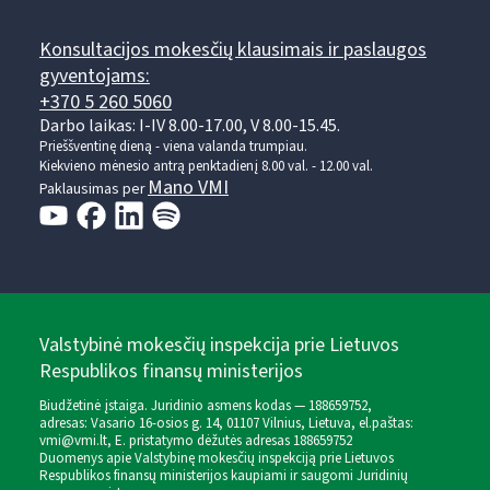
Konsultacijos mokesčių klausimais ir paslaugos
gyventojams:
+370 5 260 5060
Darbo laikas: I-IV 8.00-17.00, V 8.00-15.45.
Prieššventinę dieną - viena valanda trumpiau.
Kiekvieno mėnesio antrą penktadienį 8.00 val. - 12.00 val.
Mano VMI
Paklausimas per
Valstybinė mokesčių inspekcija prie Lietuvos
Respublikos finansų ministerijos
Biudžetinė įstaiga. Juridinio asmens kodas — 188659752,
adresas: Vasario 16-osios g. 14, 01107 Vilnius, Lietuva, el.paštas:
vmi@vmi.lt
, E. pristatymo dėžutės adresas 188659752
Duomenys apie Valstybinę mokesčių inspekciją prie Lietuvos
Respublikos finansų ministerijos kaupiami ir saugomi Juridinių