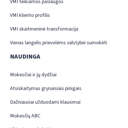
VMI teikiamos paslaugos
VMI kliento profilis
VMI skaitmeninė transformacija
Vienas langelis prievolėms valstybei sumokėti
NAUDINGA
Mokesčiai ir jų dydžiai
Atsiskaitymas grynaisiais pinigais
Dažniausiai užduodami klausimai
Mokesčių ABC