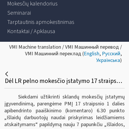
Mokesčių kalendorius
Seminarai
Tarptautinis apmokestinimas
Kontaktai / Apklausa
VMI Machine translation / VMI Машинный перевод /
VMI Машинний переклад (
English
,
Русский
,
Українська
)
Dėl LR pelno mokesčio įstatymo 17 straipsnio 1 dalies 6.30 punkto apibendrinto paaiškinimo (komentaro) papildymo nauju 7 papunkčiu
Siekdami užtikrinti sklandų mokesčių įstatymų
įgyvendinimą, parengėme PMĮ 17 straipsnio 1 dalies
apibendrinto paaiškinimo (komentaro) 6.30 punkto
„Išlaidų darbuotojų naudai priskyrimas leidžiamiems
atskaitymams“ papildymą nauju 7 papunkčiu „Išlaidos,