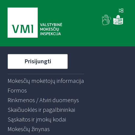
Prisijungti
Mokesčių mokėtojų informacija
Formos
Rinkmenos / Atviri duomenys
Skaičiuoklės ir pagalbininkai
Sąskaitos ir įmokų kodai
Mokesčių žinynas