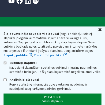
Valstybinė mokesčių inspekcija prie Lietuvos
U
Respublikos finansų ministerijos
Šioje svetainėje naudojami slapukai
(angl. cookies). Būtinieji
slapukai įdiegiami automatiškai ir jiems nėra reikalingas Jūsų
Biudžetinė įstaiga. Juridinio asmens kodas — 188659752,
sutikimas. Taip pat galite sutikti ir su kitų slapukų naudojimu. Savo
adresas: Vasario 16-osios g. 14, 01107 Vilnius, Lietuva, el.paštas:
sutikimą bet kada galėsite atšaukti pakeisdami interneto naršyklės
vmi@vmi.lt
, E. pristatymo dėžutės adresas 188659752
nustatymus ir ištrindami įrašytus slapukus. Daugiau informacijos
Duomenys apie Valstybinę mokesčių inspekciją prie Lietuvos
Slapukų politika
;
Privatumo politika.
Respublikos finansų ministerijos kaupiami ir saugomi Juridinių
asmenų registre
Būtinieji slapukai
Naudojami sklandžiam svetainės veikimui ir įgalina pagrindines
svetainės funkcijas. Be šių slapukų svetainė negali tinkamai veikti.
Analitiniai slapukai
Renka statistinę informaciją apie svetainės naudojimą ir
naudojami Jūsų naršymo patirties gerinimui.
PATVIRTINTI
Visus slapukus