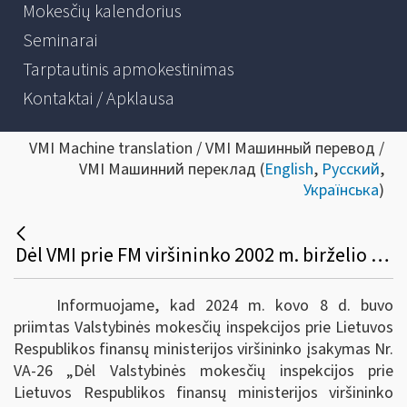
Mokesčių kalendorius
Seminarai
Tarptautinis apmokestinimas
Kontaktai / Apklausa
VMI Machine translation / VMI Машинный перевод /
VMI Машинний переклад (
English
,
Русский
,
Українська
)
Dėl VMI prie FM viršininko 2002 m. birželio 14 d. įsakymo Nr. 156 pakeitimo
Informuojame, kad 2024 m. kovo 8 d. buvo
priimtas Valstybinės mokesčių inspekcijos prie Lietuvos
Respublikos finansų ministerijos viršininko įsakymas Nr.
VA-26 „Dėl Valstybinės mokesčių inspekcijos prie
Lietuvos Respublikos finansų ministerijos viršininko