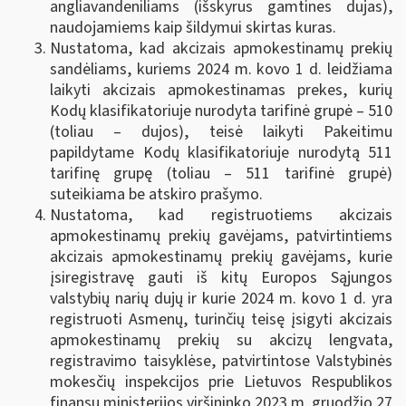
angliavandeniliams (išskyrus gamtines dujas),
naudojamiems kaip šildymui skirtas kuras.
Nustatoma, kad akcizais apmokestinamų prekių
sandėliams, kuriems 2024 m. kovo 1 d. leidžiama
laikyti akcizais apmokestinamas prekes, kurių
Kodų klasifikatoriuje nurodyta tarifinė grupė – 510
(toliau – dujos), teisė laikyti Pakeitimu
papildytame Kodų klasifikatoriuje nurodytą 511
tarifinę grupę (toliau – 511 tarifinė grupė)
suteikiama be atskiro prašymo.
Nustatoma, kad registruotiems akcizais
apmokestinamų prekių gavėjams, patvirtintiems
akcizais apmokestinamų prekių gavėjams, kurie
įsiregistravę gauti iš kitų Europos Sąjungos
valstybių narių dujų ir kurie 2024 m. kovo 1 d. yra
registruoti Asmenų, turinčių teisę įsigyti akcizais
apmokestinamų prekių su akcizų lengvata,
registravimo taisyklėse, patvirtintose Valstybinės
mokesčių inspekcijos prie Lietuvos Respublikos
finansų ministerijos viršininko 2023 m. gruodžio 27