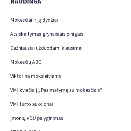
NAUDINGA
Mokesčiai ir jų dydžiai
Atsiskaitymas grynaisiais pinigais
Dažniausiai užduodami klausimai
Mokesčių ABC
Viktorina moksleiviams
VMI kviečia į „Pasimatymą su mokesčiais“
VMI turto aukcionai
Įmonių VDU palyginimas