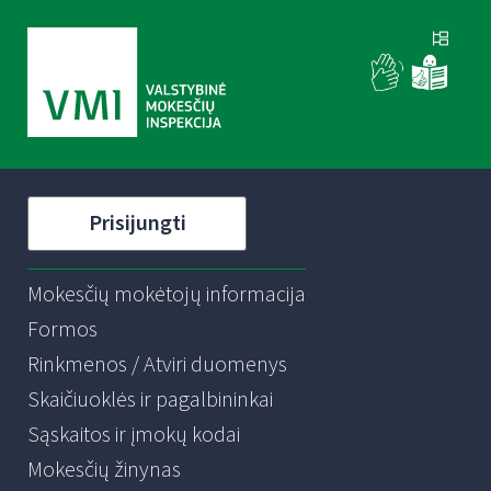
Prisijungti
Mokesčių mokėtojų informacija
Formos
Rinkmenos / Atviri duomenys
Skaičiuoklės ir pagalbininkai
Sąskaitos ir įmokų kodai
Mokesčių žinynas