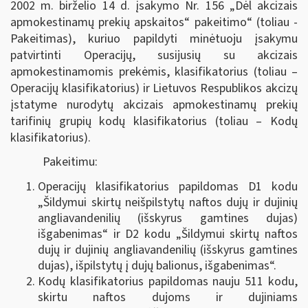
2002 m. birželio 14 d. įsakymo Nr. 156 „Dėl akcizais
apmokestinamų prekių apskaitos“ pakeitimo“ (toliau -
Pakeitimas), kuriuo papildyti minėtuoju įsakymu
patvirtinti Operacijų, susijusių su akcizais
apmokestinamomis prekėmis, klasifikatorius (toliau –
Operacijų klasifikatorius) ir Lietuvos Respublikos akcizų
įstatyme nurodytų akcizais apmokestinamų prekių
tarifinių grupių kodų klasifikatorius (toliau – Kodų
klasifikatorius).
Pakeitimu:
Operacijų klasifikatorius papildomas D1 kodu
„Šildymui skirtų neišpilstytų naftos dujų ir dujinių
angliavandenilių (išskyrus gamtines dujas)
išgabenimas“ ir D2 kodu „Šildymui skirtų naftos
dujų ir dujinių angliavandenilių (išskyrus gamtines
dujas), išpilstytų į dujų balionus, išgabenimas“.
Kodų klasifikatorius papildomas nauju 511 kodu,
skirtu naftos dujoms ir dujiniams