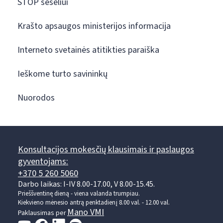
STOP šešėliui
Krašto apsaugos ministerijos informacija
Interneto svetainės atitikties paraiška
Ieškome turto savininkų
Nuorodos
Konsultacijos mokesčių klausimais ir paslaugos
gyventojams:
+370 5 260 5060
Darbo laikas: I-IV 8.00-17.00, V 8.00-15.45.
Prieššventinę dieną - viena valanda trumpiau.
Kiekvieno mėnesio antrą penktadienį 8.00 val. - 12.00 val.
Mano VMI
Paklausimas per